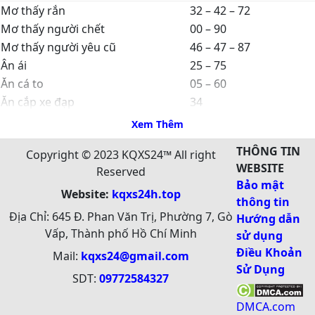
Mơ thấy rắn
32 – 42 – 72
Mơ thấy người chết
00 – 90
Mơ thấy người yêu cũ
46 – 47 – 87
Ân ái
25 – 75
Ăn cá to
05 – 60
Ăn cắp xe đạp
34
Ăn chay
86 – 85
Xem Thêm
Ăn chua
93 – 39
THÔNG TIN
Copyright © 2023 KQXS24™ All right
Ăn chuối
34 – 64
WEBSITE
Reserved
Ăn cỗ
93 – 67
Bảo mật
Ăn cơm
74 – 85
Website:
kqxs24h.top
thông tin
Ăn củ đậu
38 – 39
Địa Chỉ: 645 Đ. Phan Văn Trị, Phường 7, Gò
Hướng dẫn
Ăn hàng
03 – 04 – 52 – 19
Vấp, Thành phố Hồ Chí Minh
sử dụng
Ăn hoa quả
84 – 68
Điều Khoản
Mail:
kqxs24@gmail.com
Ăn khoai
75 – 85 – 58
Sử Dụng
SDT:
09772584327
Ăn mày
1
Ăn no quá
95 – 79
DMCA.com