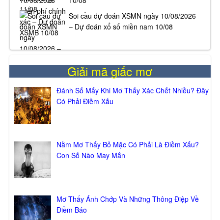
Soi cầu dự đoán XSMN ngày 10/08/2026
– Dự đoán xổ số miền nam 10/08
Giải mã giấc mơ
Đánh Số Mấy Khi Mơ Thấy Xác Chết Nhiều? Đây
Có Phải Điềm Xấu
Nằm Mơ Thấy Bỏ Mặc Có Phải Là Điềm Xấu?
Con Số Nào May Mắn
Mơ Thấy Ánh Chớp Và Những Thông Điệp Về
Điềm Báo