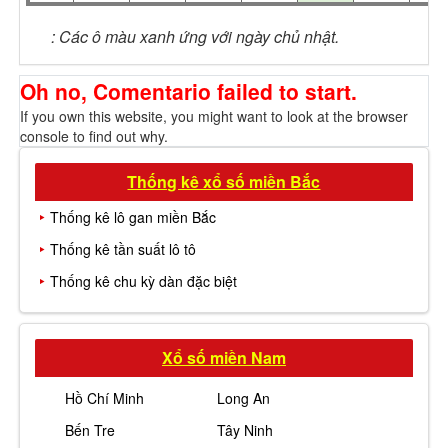
: Các ô màu xanh ứng với ngày chủ nhật.
Oh no, Comentario failed to start.
If you own this website, you might want to look at the browser
console to find out why.
Thống kê xổ số miền Bắc
Thống kê lô gan miền Bắc
Thống kê tần suất lô tô
Thống kê chu kỳ dàn đặc biệt
Xổ số miền Nam
Hồ Chí Minh
Long An
Bến Tre
Tây Ninh