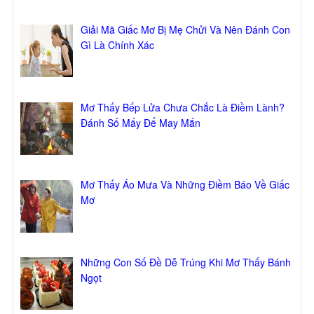
Giải Mã Giấc Mơ Bị Mẹ Chửi Và Nên Đánh Con
Gì Là Chính Xác
Mơ Thấy Bếp Lửa Chưa Chắc Là Điềm Lành?
Đánh Số Mấy Để May Mắn
Mơ Thấy Áo Mưa Và Những Điềm Báo Về Giấc
Mơ
Những Con Số Đề Dễ Trúng Khi Mơ Thấy Bánh
Ngọt