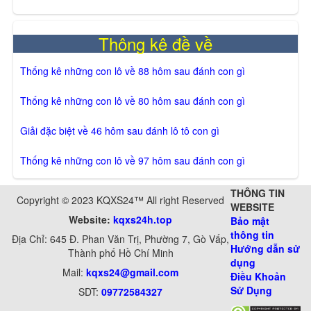
Thông kê đề về
Thống kê những con lô về 88 hôm sau đánh con gì
Thống kê những con lô về 80 hôm sau đánh con gì
Giải đặc biệt về 46 hôm sau đánh lô tô con gì
Thống kê những con lô về 97 hôm sau đánh con gì
THÔNG TIN
Copyright © 2023 KQXS24™ All right Reserved
WEBSITE
Website:
kqxs24h.top
Bảo mật
thông tin
Địa Chỉ: 645 Đ. Phan Văn Trị, Phường 7, Gò Vấp,
Hướng dẫn sử
Thành phố Hồ Chí Minh
dụng
Mail:
kqxs24@gmail.com
Điều Khoản
Sử Dụng
SDT:
09772584327