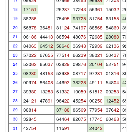
098
24
079
69
384
55
966
84
712
03
457
171
51
252
87
172
43
553
61
150
32
268
18
882
86
754
95
937
25
817
54
631
55
464
19
568
78
364
81
811
24
741
97
885
68
548
60
391
20
061
86
444
13
885
94
480
76
726
85
280
83
730
21
840
63
645
12
586
46
369
48
729
39
621
36
921
22
570
22
676
55
775
14
662
39
380
21
504
37
787
23
520
62
650
37
038
29
098
76
201
04
527
51
947
24
082
30
481
53
539
88
087
17
972
81
018
16
892
25
009
74
864
08
446
93
382
28
491
11
548
04
429
26
393
80
132
83
613
32
100
59
615
13
092
53
547
27
241
21
478
91
964
22
452
54
002
50
124
52
650
28
388
14
371
88
865
69
779
54
376
42
399
29
328
45
644
64
820
75
177
43
604
68
508
30
427
54
115
91
240
42
417
31