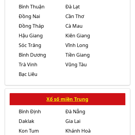
Bình Thuận
Đà Lạt
Đồng Nai
Cần Thơ
Đồng Tháp
Cà Mau
Hậu Giang
Kiên Giang
Sóc Trăng
Vĩnh Long
Bình Dương
Tiền Giang
Trà Vinh
Vũng Tàu
Bạc Liêu
Xổ số miền Trung
Bình Định
Đà Nẵng
Daklak
Gia Lai
Kon Tum
Khánh Hoà