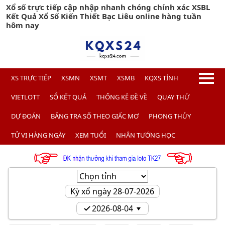
Xổ số trực tiếp cập nhập nhanh chóng chính xác XSBL
Kết Quả Xổ Số Kiến Thiết Bạc Liêu online hàng tuần
hôm nay
XS TRỰC TIẾP
XSMN
XSMT
XSMB
KQXS TỈNH
VIETLOTT
SỔ KẾT QUẢ
THỐNG KÊ ĐỀ VỀ
QUAY THỬ
DỰ ĐOÁN
BẢNG TRA SỐ THEO GIẤC MƠ
PHONG THỦY
TỬ VI HÀNG NGÀY
XEM TUỔI
NHÂN TƯỚNG HỌC
Kỳ xổ ngày 28-07-2026
2026-08-04