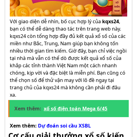
Với giao diện dễ nhìn, bố cục hợp lý của
kqxs24
,
bạn có thể dễ dàng thao tác trên trang web này.
kqxs24 còn tổng hợp đầy đủ kết quả xổ số của các
miền như Bắc, Trung, Nam giúp bạn không tốn
nhiều thời gian tìm kiếm. Giờ đây, bạn chỉ việc ngồi
tại nhà mà vẫn có thể dò được kết quả xổ số của
khắp các tỉnh thành Việt Nam một cách nhanh
chóng, kịp vời và đặc biệt là miễn phí. Bạn cũng có
thể chọn số để thử vận may với lô đề ngay tại
trang chủ của kqxs24 mà không cần phải đi đâu
xa.
Xem thêm:
xổ số điện toán Mega 6/45
Xem thêm:
Dự đoán soi cầu XSBL
Cơ cấu giải thưởng xổ số kiến