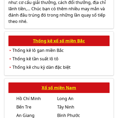
như: cơ cấu giải thưởng, cách đổi thưởng, địa chỉ
lãnh tiền,… Chúc bạn có thêm nhiều may mắn và
đánh đâu trúng đó trong những lần quay số tiếp
theo nhé.
Thống kê xổ số miền Bắc
Thống kê lô gan miền Bắc
Thống kê tần suất lô tô
Thống kê chu kỳ dàn đặc biệt
Xổ số miền Nam
Hồ Chí Minh
Long An
Bến Tre
Tây Ninh
An Giang
Bình Phước