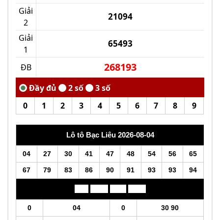
Giải
21094
2
Giải
65493
1
268193
ĐB
0
1
2
3
4
5
6
7
8
9
Lô tô Bạc Liêu 2026-08-04
04
27
30
41
47
48
54
56
65
67
79
83
86
90
91
93
93
94
Đầu
Lô tô
Đuôi
Lô tô
0
04
0
30 90