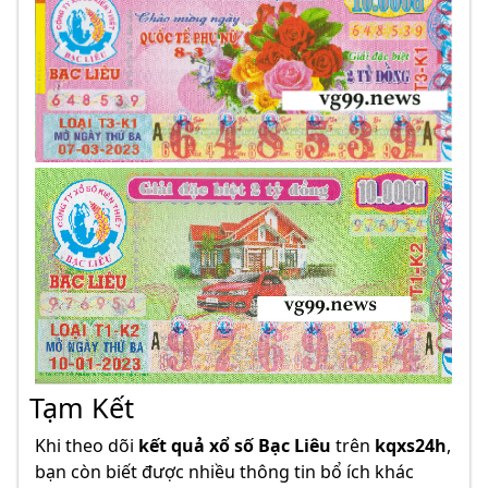
Tạm Kết
Khi theo dõi
kết quả xổ số Bạc Liêu
trên
kqxs24h
,
bạn còn biết được nhiều thông tin bổ ích khác