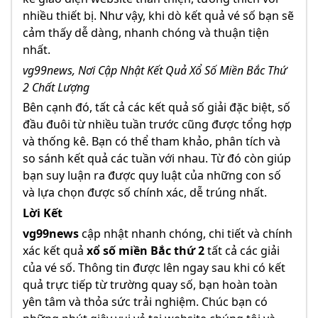
nhiều thiết bị. Như vậy, khi dò kết quả vé số bạn sẽ
cảm thấy dễ dàng, nhanh chóng và thuận tiện
nhất.
vg99news, Nơi Cập Nhật Kết Quả Xổ Số Miền Bắc Thứ
2 Chất Lượng
Bên cạnh đó, tất cả các kết quả số giải đặc biệt, số
đầu đuôi từ nhiều tuần trước cũng được tổng hợp
và thống kê. Bạn có thể tham khảo, phân tích và
so sánh kết quả các tuần với nhau. Từ đó còn giúp
bạn suy luận ra được quy luật của những con số
và lựa chọn được số chính xác, dễ trúng nhất.
Lời Kết
vg99news
cập nhật nhanh chóng, chi tiết và chính
xác kết quả
xổ số miền Bắc thứ 2
tất cả các giải
của vé số. Thông tin được lên ngay sau khi có kết
quả trực tiếp từ trường quay số, bạn hoàn toàn
yên tâm và thỏa sức trải nghiệm. Chúc bạn có