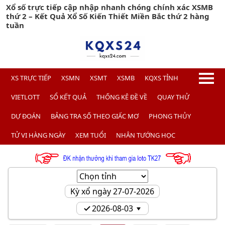
Xổ số trực tiếp cập nhập nhanh chóng chính xác XSMB
thứ 2 – Kết Quả Xổ Số Kiến Thiết Miền Bắc thứ 2 hàng
tuần
XS TRỰC TIẾP
XSMN
XSMT
XSMB
KQXS TỈNH
VIETLOTT
SỔ KẾT QUẢ
THỐNG KÊ ĐỀ VỀ
QUAY THỬ
DỰ ĐOÁN
BẢNG TRA SỐ THEO GIẤC MƠ
PHONG THỦY
TỬ VI HÀNG NGÀY
XEM TUỔI
NHÂN TƯỚNG HỌC
Kỳ xổ ngày 27-07-2026
2026-08-03