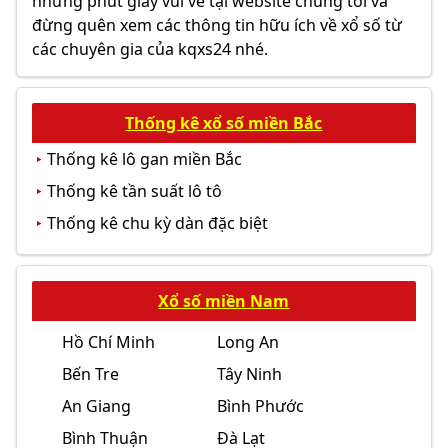
những phút giây vui vẻ tại website chúng tôi và
đừng quên xem các thông tin hữu ích về xổ số từ
các chuyên gia của kqxs24 nhé.
Thống kê xổ số miền Bắc
Thống kê lô gan miền Bắc
Thống kê tần suất lô tô
Thống kê chu kỳ dàn đặc biệt
Xổ số miền Nam
Hồ Chí Minh
Long An
Bến Tre
Tây Ninh
An Giang
Bình Phước
Bình Thuận
Đà Lạt