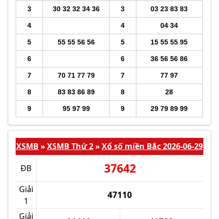
3
30 32 32 34 36
3
03 23 83 83
4
4
04 34
5
55 55 56 56
5
15 55 55 95
6
6
36 56 56 86
7
70 71 77 79
7
77 97
8
83 83 86 89
8
28
9
95 97 99
9
29 79 89 99
XSMB
XSMB Thứ 2
Xổ số miền Bắc 2026-06-29
»
»
37642
ĐB
Giải
47110
1
Giải