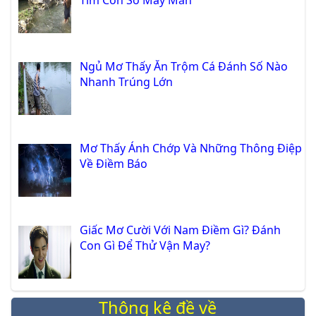
Tìm Con Số May Mắn
Ngủ Mơ Thấy Ăn Trộm Cá Đánh Số Nào
Nhanh Trúng Lớn
Mơ Thấy Ánh Chớp Và Những Thông Điệp
Về Điềm Báo
Giấc Mơ Cười Với Nam Điềm Gì? Đánh
Con Gì Để Thử Vận May?
Thông kê đề về