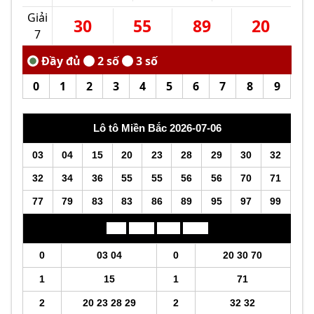
Giải
30
55
89
20
7
0
1
2
3
4
5
6
7
8
9
Lô tô Miền Bắc 2026-07-06
03
04
15
20
23
28
29
30
32
32
34
36
55
55
56
56
70
71
77
79
83
83
86
89
95
97
99
Đầu
Lô tô
Đuôi
Lô tô
0
03 04
0
20 30 70
1
15
1
71
2
20 23 28 29
2
32 32