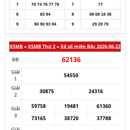
7
70 74 76 77 79
7
77
8
83 84
8
08 08 18 38
9
90 90 93 94
9
29 29 79
XSMB
XSMB Thứ 2
Xổ số miền Bắc 2026-06-22
»
»
62136
ĐB
Giải
54550
1
Giải
30875
24316
2
59758
19481
61360
Giải
3
73165
38720
37788
Giải