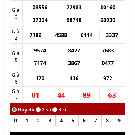
08556
22983
80160
Giải
3
37394
88718
60939
Giải
7189
4588
6114
3337
4
9574
8427
7683
Giải
5
7174
3867
0477
Giải
170
436
972
6
Giải
01
44
89
63
7
0
1
2
3
4
5
6
7
8
9