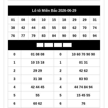
Lô tô Miền Bắc 2026-06-29
01
08
08
10
15
18
29
29
31
38
42
44
45
55
60
62
70
74
76
77
79
83
84
90
90
93
94
Đầu
Lô tô
Đuôi
Lô tô
0
01 08 08
0
10 60 70 90 90
1
10 15 18
1
01 31
2
29 29
2
42 62
3
31 38
3
83 93
4
42 44 45
4
44 74 84 94
5
55
5
15 45 55
6
60 62
6
76