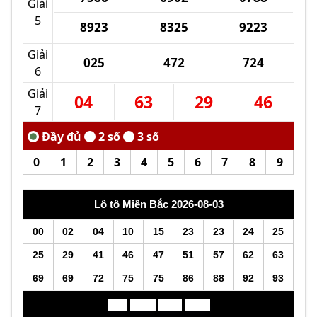
Giải
5
8923
8325
9223
Giải
025
472
724
6
Giải
04
63
29
46
7
0
1
2
3
4
5
6
7
8
9
Lô tô Miền Bắc 2026-08-03
00
02
04
10
15
23
23
24
25
25
29
41
46
47
51
57
62
63
69
69
72
75
75
86
88
92
93
Đầu
Lô tô
Đuôi
Lô tô