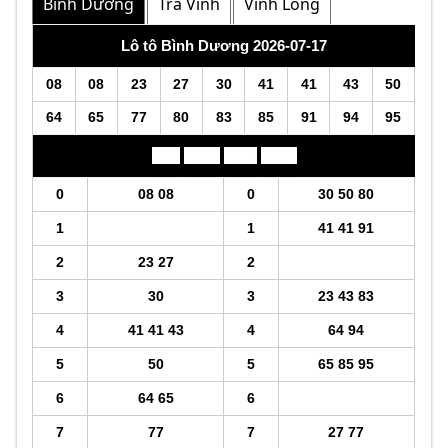
Bình Dương
Trà Vinh
Vĩnh Long
Lô tô Bình Dương 2026-07-17
08
08
23
27
30
41
41
43
50
64
65
77
80
83
85
91
94
95
Đầu
Lô tô
Đuôi
Lô tô
0
08 08
0
30 50 80
1
1
41 41 91
2
23 27
2
3
30
3
23 43 83
4
41 41 43
4
64 94
5
50
5
65 85 95
6
64 65
6
7
77
7
27 77