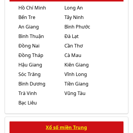
Hồ Chí Minh
Long An
Bến Tre
Tây Ninh
An Giang
Bình Phước
Bình Thuận
Đà Lạt
Đồng Nai
Cần Thơ
Đồng Tháp
Cà Mau
Hậu Giang
Kiên Giang
Sóc Trăng
Vĩnh Long
Bình Dương
Tiền Giang
Trà Vinh
Vũng Tàu
Bạc Liêu
Xổ số miền Trung