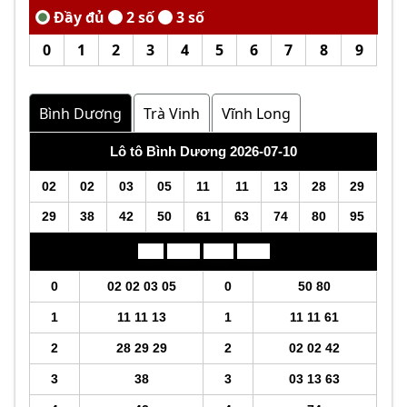
0
1
2
3
4
5
6
7
8
9
Bình Dương
Trà Vinh
Vĩnh Long
Lô tô Bình Dương 2026-07-10
02
02
03
05
11
11
13
28
29
29
38
42
50
61
63
74
80
95
Đầu
Lô tô
Đuôi
Lô tô
0
02 02 03 05
0
50 80
1
11 11 13
1
11 11 61
2
28 29 29
2
02 02 42
3
38
3
03 13 63