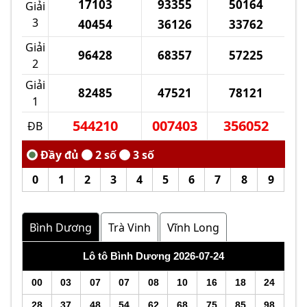
17103
93355
50164
Giải
3
40454
36126
33762
Giải
96428
68357
57225
2
Giải
82485
47521
78121
1
544210
007403
356052
ĐB
0
1
2
3
4
5
6
7
8
9
Bình Dương
Trà Vinh
Vĩnh Long
Lô tô Bình Dương 2026-07-24
00
03
07
07
08
10
16
18
24
28
37
48
54
62
68
75
85
98