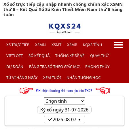
Xổ số trực tiếp cập nhập nhanh chóng chính xác XSMN
thứ 6 – Kết Quả Xổ Số Kiến Thiết Miền Nam thứ 6 hàng
tuần
XS TRỰC TIẾP
XSMN
XSMT
XSMB
KQXS TỈNH
VIETLOTT
SỔ KẾT QUẢ
THỐNG KÊ ĐỀ VỀ
QUAY THỬ
DỰ ĐOÁN
BẢNG TRA SỐ THEO GIẤC MƠ
PHONG THỦY
TỬ VI HÀNG NGÀY
XEM TUỔI
NHÂN TƯỚNG HỌC
Kỳ xổ ngày 31-07-2026
2026-08-07