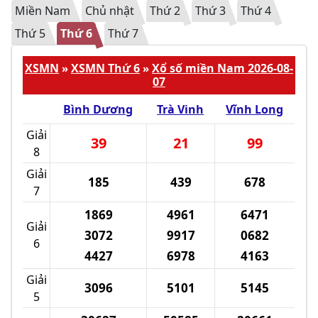
Miền Nam
Chủ nhật
Thứ 2
Thứ 3
Thứ 4
Thứ 5
Thứ 6
Thứ 7
XSMN
XSMN Thứ 6
Xổ số miền Nam 2026-08-
»
»
07
Bình Dương
Trà Vinh
Vĩnh Long
Giải
39
21
99
8
Giải
185
439
678
7
1869
4961
6471
Giải
3072
9917
0682
6
4427
6978
4163
Giải
3096
5101
5145
5