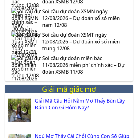
đoán XSMB 12/08
Soi cầu dự đoán XSMN ngày
12/08/2026 – Dự đoán xổ số miền
nam 12/08
Soi cầu dự đoán XSMT ngày
12/08/2026 – Dự đoán xổ số miền
trung 12/08
Soi cầu dự đoán miền bắc
11/08/2026 miễn phí chính xác – Dự
đoán XSMB 11/08
Giải mã giấc mơ
Giải Mã Câu Hỏi Nằm Mơ Thấy Bùn Lầy
Đánh Con Gì Hôm Nay?
Ngủ Mơ Thấy Cái Chổi Cùng Con Số Giúp