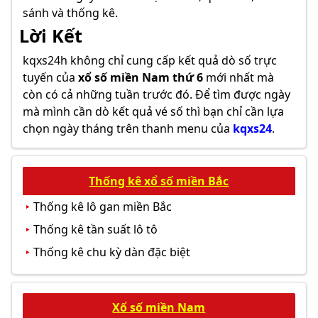
sánh và thống kê.
Lời Kết
kqxs24h không chỉ cung cấp kết quả dò số trực
tuyến của
xổ số miền Nam thứ 6
mới nhất mà
còn có cả những tuần trước đó. Để tìm được ngày
mà mình cần dò kết quả vé số thì bạn chỉ cần lựa
chọn ngày tháng trên thanh menu của
kqxs24
.
Thống kê xổ số miền Bắc
Thống kê lô gan miền Bắc
Thống kê tần suất lô tô
Thống kê chu kỳ dàn đặc biệt
Xổ số miền Nam