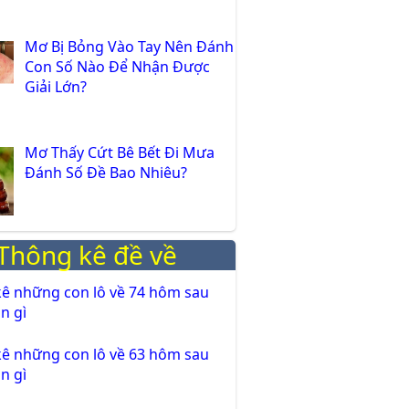
Mơ Bị Bỏng Vào Tay Nên Đánh
Con Số Nào Để Nhận Được
Giải Lớn?
Mơ Thấy Cứt Bê Bết Đi Mưa
Đánh Số Đề Bao Nhiêu?
Thông kê đề về
ê những con lô về 74 hôm sau
n gì
ê những con lô về 63 hôm sau
n gì