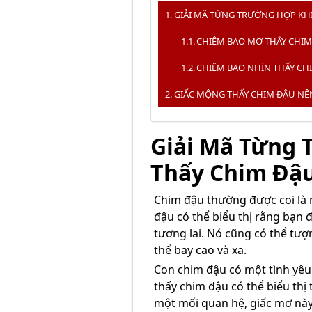
GIẢI MÃ TỪNG TRƯỜNG HỢP KH
CHIÊM BAO MƠ THẤY CHIM
CHIÊM BAO NHÌN THẤY CH
GIẤC MỘNG THẤY CHIM ĐẬU NÊ
Giải Mã Từng 
Thấy Chim Đậ
Chim đậu thường được coi là 
đậu có thể biểu thị rằng bạ
tương lai. Nó cũng có thể tượ
thể bay cao và xa.
Con chim đậu có một tình yêu 
thấy chim đậu có thể biểu thị
một mối quan hệ, giấc mơ này