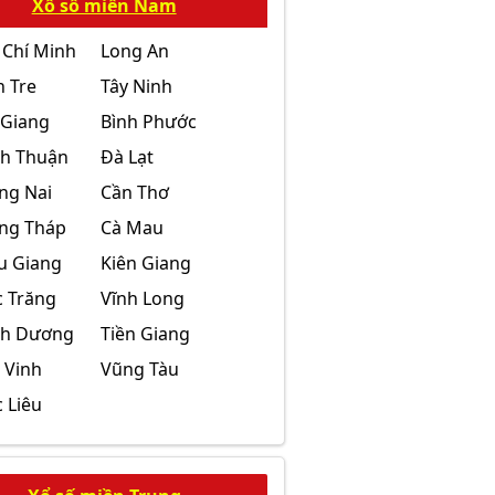
Xổ số miền Nam
 Chí Minh
Long An
n Tre
Tây Ninh
 Giang
Bình Phước
nh Thuận
Đà Lạt
ng Nai
Cần Thơ
ng Tháp
Cà Mau
u Giang
Kiên Giang
c Trăng
Vĩnh Long
nh Dương
Tiền Giang
 Vinh
Vũng Tàu
 Liêu