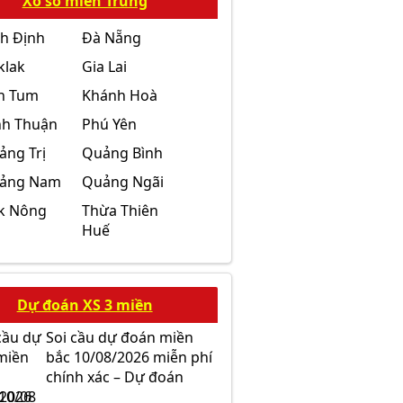
Xổ số miền Trung
nh Định
Đà Nẵng
klak
Gia Lai
n Tum
Khánh Hoà
nh Thuận
Phú Yên
ảng Trị
Quảng Bình
ảng Nam
Quảng Ngãi
k Nông
Thừa Thiên
Huế
Dự đoán XS 3 miền
Soi cầu dự đoán miền
bắc 10/08/2026 miễn phí
chính xác – Dự đoán
10/08