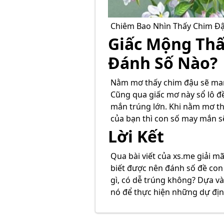
Chiêm Bao Nhìn Thấy Chim Đ
Giấc Mộng Th
Đánh Số Nào?
Nằm mơ thấy chim đậu sẽ man
Cũng qua giấc mơ này sổ lô 
mắn trúng lớn. Khi nằm mơ t
của bạn thì con số may mắn sẽ 
Lời Kết
Qua bài viết của xs.me
giải mã
biết được nên đánh số đề co
gì, có dễ trúng không? Dựa v
nó để thực hiện những dự địn