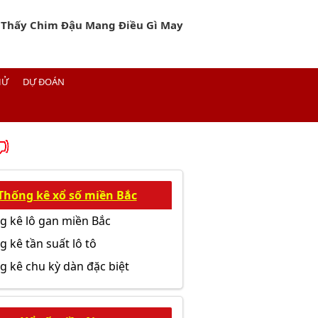
ơ Thấy Chim Đậu Mang Điều Gì May
HỬ
DỰ ĐOÁN
Thống kê xổ số miền Bắc
g kê lô gan miền Bắc
 kê tần suất lô tô
g kê chu kỳ dàn đặc biệt