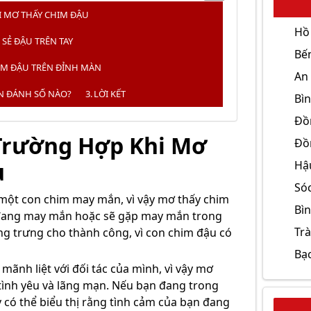
I MƠ THẤY CHIM ĐẬU
Hồ
 SẺ ĐẬU TRÊN TAY
Bế
IM ĐẬU TRÊN ĐỈNH MÀN
An
N ĐÁNH SỐ NÀO?
LỜI KẾT
Bì
Đồ
Trường Hợp Khi Mơ
Đồ
u
Hậ
Só
một con chim may mắn, vì vậy mơ thấy chim
Bì
n đang may mắn hoặc sẽ gặp may mắn trong
Trà
ng trưng cho thành công, vì con chim đậu có
Bạc
mãnh liệt với đối tác của mình, vì vậy mơ
 tình yêu và lãng mạn. Nếu bạn đang trong
 có thể biểu thị rằng tình cảm của bạn đang