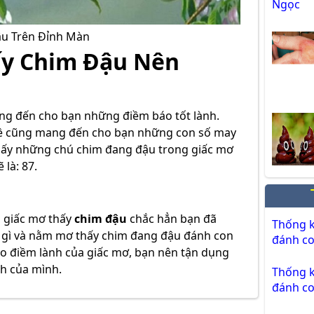
ậu Trên Đỉnh Màn
ấy Chim Đậu Nên
g đến cho bạn những điềm báo tốt lành.
đề cũng mang đến cho bạn những con số may
hấy những chú chim đang đậu trong giấc mơ
là: 87.
 giấc mơ thấy
chim đậu
chắc hẳn bạn đã
Thống k
n gì và nằm mơ thấy chim đang đậu đánh con
đánh co
ào điềm lành của giấc mơ, bạn nên tận dụng
h của mình.
Thống k
đánh co