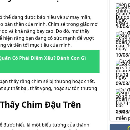
ó thể đang được báo hiệu về sự may mắn,
ào bản thân của mình. Chim sẻ trong giấc mơ
10/08
ự do và khả năng bay cao. Do đó, mơ thấy
thể hiện rằng bạn đang có sức mạnh để vượt
ng và tiến tới mục tiêu của mình.
10/08
Quấn Có Phải Điềm Xấu? Đánh Con Gì
bạn thấy rằng chim sẻ bị thương hoặc chết,
09/08
t sự thất bại, thất vọng, hoặc sự tổn thương
 Thấy Chim Đậu Trên
XSMB 
ể được hiểu là một biểu tượng của thành