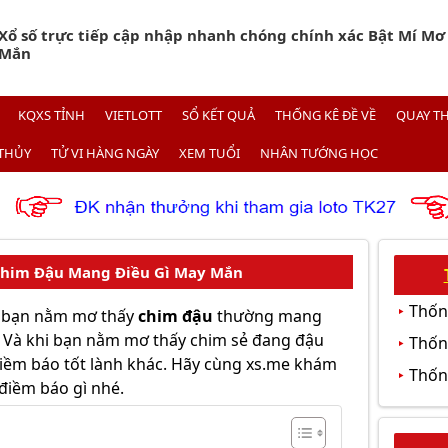
Xổ số trực tiếp cập nhập nhanh chóng chính xác Bật Mí M
Mắn
KQXS TỈNH
VIETLOTT
SỔ KẾT QUẢ
THỐNG KÊ ĐỀ VỀ
QUAY T
THỦY
TỬ VI HÀNG NGÀY
XEM TUỔI
NHÂN TƯỚNG HỌC
Chim Đậu Mang Điều Gì May Mắn
Thốn
i bạn nằm mơ thấy
chim đậu
thường mang
 Và khi bạn nằm mơ thấy chim sẻ đang đậu
Thống
ềm báo tốt lành khác. Hãy cùng xs.me
khám
Thốn
điềm báo gì nhé.