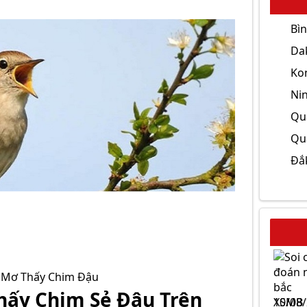
Bì
Da
Ko
Ni
Qu
Qu
Đắ
i Mơ Thấy Chim Đậu
hấy Chim Sẻ Đậu Trên
XSMB 