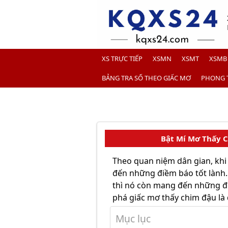
XS TRỰC TIẾP
XSMN
XSMT
XSMB
BẢNG TRA SỐ THEO GIẤC MƠ
PHONG 
Bật Mí Mơ Thấy 
Theo quan niệm dân gian, kh
đến những điềm báo tốt lành.
thì nó còn mang đến những đi
phá giấc mơ thấy chim đậu là 
Mục lục