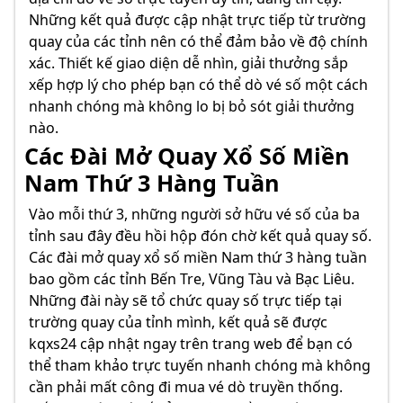
Những kết quả được cập nhật trực tiếp từ trường
quay của các tỉnh nên có thể đảm bảo về độ chính
xác. Thiết kế giao diện dễ nhìn, giải thưởng sắp
xếp hợp lý cho phép bạn có thể dò vé số một cách
nhanh chóng mà không lo bị bỏ sót giải thưởng
nào.
Các Đài Mở Quay Xổ Số Miền
Nam Thứ 3 Hàng Tuần
Vào mỗi thứ 3, những người sở hữu vé số của ba
tỉnh sau đây đều hồi hộp đón chờ kết quả quay số.
Các đài mở quay xổ số miền Nam thứ 3 hàng tuần
bao gồm các tỉnh Bến Tre, Vũng Tàu và Bạc Liêu.
Những đài này sẽ tổ chức quay số trực tiếp tại
trường quay của tỉnh mình, kết quả sẽ được
kqxs24 cập nhật ngay trên trang web để bạn có
thể tham khảo trực tuyến nhanh chóng mà không
cần phải mất công đi mua vé dò truyền thống.