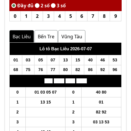
0
1
2
3
4
5
6
7
8
9
Bạc Liêu
Bến Tre
Vũng Tàu
Lô tô Bạc Liêu 2026-07-07
01
03
05
07
13
15
40
46
53
68
75
76
77
80
82
86
92
96
Đầu
Lô tô
Đuôi
Lô tô
0
01 03 05 07
0
40 80
1
13 15
1
01
2
2
82 92
3
3
03 13 53