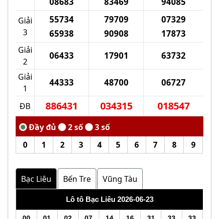
08683
83469
94085
55734
79709
07329
Giải
3
65938
90908
17873
Giải
06433
17901
63732
2
Giải
44333
48700
06727
1
886431
034315
018547
ĐB
0
1
2
3
4
5
6
7
8
9
Bạc Liêu
Bến Tre
Vũng Tàu
Lô tô Bạc Liêu 2026-06-23
00
01
02
07
14
16
31
33
33