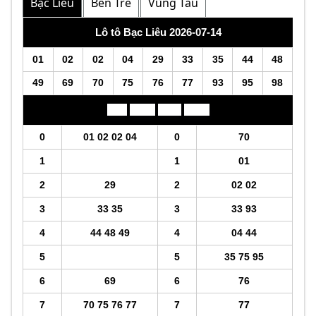
Bạc Liêu
Bến Tre
Vũng Tàu
Lô tô Bạc Liêu 2026-07-14
01
02
02
04
29
33
35
44
48
49
69
70
75
76
77
93
95
98
Đầu
Lô tô
Đuôi
Lô tô
0
01 02 02 04
0
70
1
1
01
2
29
2
02 02
3
33 35
3
33 93
4
44 48 49
4
04 44
5
5
35 75 95
6
69
6
76
7
70 75 76 77
7
77