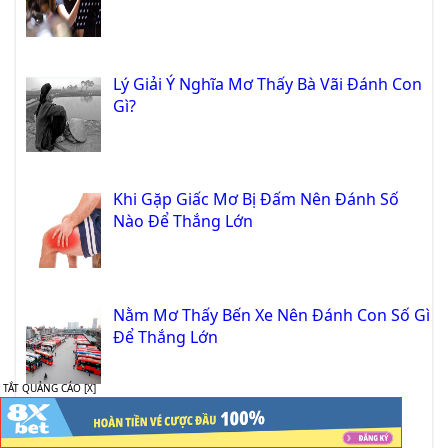
Lý Giải Ý Nghĩa Mơ Thấy Bà Vãi Đánh Con
Gì?
Khi Gặp Giấc Mơ Bị Đấm Nên Đánh Số
Nào Để Thắng Lớn
Nằm Mơ Thấy Bến Xe Nên Đánh Con Số Gì
Để Thắng Lớn
TẮT QUẢNG CÁO [X]
Mơ Thấy Cắt Tóc Điềm Gì? Mơ Cắt Tóc