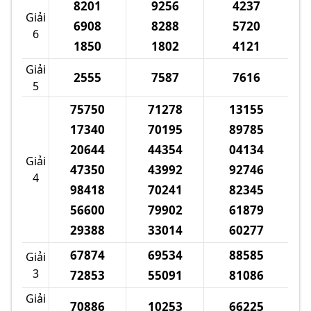
8201
9256
4237
Giải
6908
8288
5720
6
1850
1802
4121
Giải
2555
7587
7616
5
75750
71278
13155
17340
70195
89785
20644
44354
04134
Giải
47350
43992
92746
4
98418
70241
82345
56600
79902
61879
29388
33014
60277
67874
69534
88585
Giải
3
72853
55091
81086
Giải
70886
10253
66225