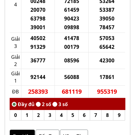
00248
72185
53264
4
20070
61459
53387
63798
90423
39050
39001
09898
78457
40502
41478
57053
Giải
3
91329
00179
65642
Giải
36777
08596
42300
2
Giải
92144
56088
17861
1
258393
681119
955319
ĐB
0
1
2
3
4
5
6
7
8
9