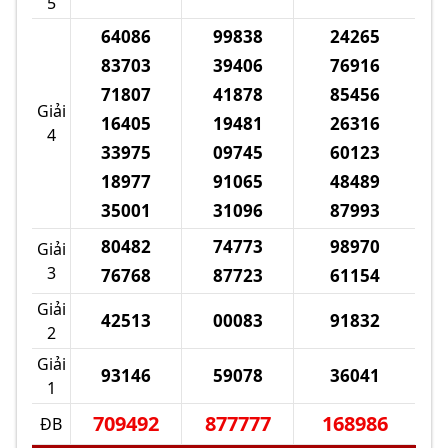
5
64086
99838
24265
83703
39406
76916
71807
41878
85456
Giải
16405
19481
26316
4
33975
09745
60123
18977
91065
48489
35001
31096
87993
80482
74773
98970
Giải
3
76768
87723
61154
Giải
42513
00083
91832
2
Giải
93146
59078
36041
1
709492
877777
168986
ĐB