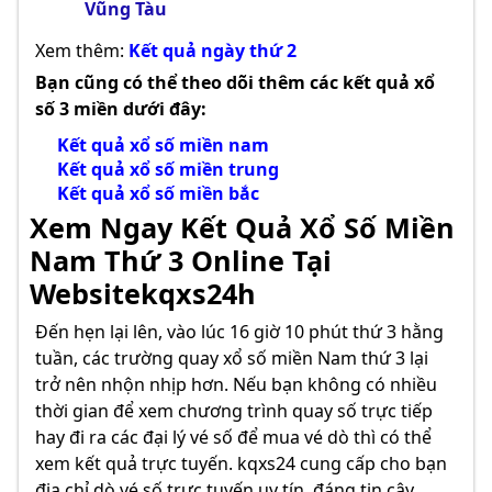
Vũng Tàu
Xem thêm:
Kết quả ngày thứ 2
Bạn cũng có thể theo dõi thêm các kết quả xổ
số 3 miền dưới đây:
Kết quả xổ số miền nam
Kết quả xổ số miền trung
Kết quả xổ số miền bắc
Xem Ngay Kết Quả Xổ Số Miền
Nam Thứ 3 Online Tại
Websitekqxs24h
Đến hẹn lại lên, vào lúc 16 giờ 10 phút thứ 3 hằng
tuần, các trường quay xổ số miền Nam thứ 3 lại
trở nên nhộn nhịp hơn. Nếu bạn không có nhiều
thời gian để xem chương trình quay số trực tiếp
hay đi ra các đại lý vé số để mua vé dò thì có thể
xem kết quả trực tuyến. kqxs24 cung cấp cho bạn
địa chỉ dò vé số trực tuyến uy tín, đáng tin cậy.