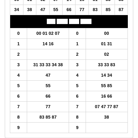
34
38
47
55
66
77
83
85
87
Đầu
Lô tô
Đuôi
Lô tô
0
00 01 02 07
0
00
1
14 16
1
01 31
2
2
02
3
31 33 33 34 38
3
33 33 83
4
47
4
14 34
5
55
5
55 85
6
66
6
16 66
7
77
7
07 47 77 87
8
83 85 87
8
38
9
9