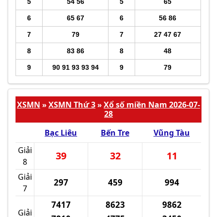
5
54 56
5
65
6
65 67
6
56 86
7
79
7
27 47 67
8
83 86
8
48
9
90 91 93 93 94
9
79
XSMN
XSMN Thứ 3
Xổ số miền Nam 2026-07-
»
»
28
Bạc Liêu
Bến Tre
Vũng Tàu
Giải
39
32
11
8
Giải
297
459
994
7
7417
8623
9862
Giải