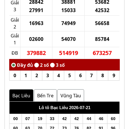
28842
38881
53682
Giải
3
27991
15033
42532
Giải
16963
74949
56658
2
Giải
02600
54070
85784
1
379882
514919
673257
ĐB
0
1
2
3
4
5
6
7
8
9
Bạc Liêu
Bến Tre
Vũng Tàu
Lô tô Bạc Liêu 2026-07-21
00
07
19
33
42
42
44
46
60
60
63
70
72
73
76
82
91
96