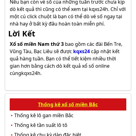
Nếu bạn còn vé số của những tuần trước chưa kịp
dò kết quả thì cũng có thể xem tại kqxs24h. Chỉ với
một cú click chuột là bạn có thể dò vé số ngay tại
nhà hay ở bất kỳ đâu hoàn toàn miễn phí.
Lời Kết
Xổ số miền Nam thứ 3
bao gồm các đài Bến Tre,
Vũng Tàu, Bạc Liêu sẽ được
kqxs24
cập nhật kết
quả hàng tuần. Bạn có thể tiết kiệm nhiều thời
gian hơn bằng cách dò kết quả xổ số online
cùngkqxs24h.
Thống kê xổ số miền Bắc
Thống kê lô gan miền Bắc
Thống kê tần suất lô tô
Thống kê chu kỳ dàn đặc biệt