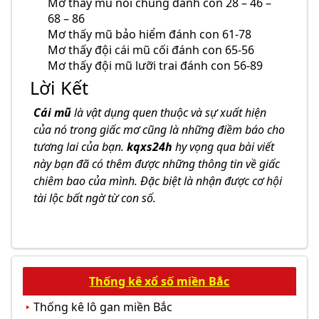
Mơ thấy mũ nói chung đánh con 28 – 46 –
68 – 86
Mơ thấy mũ bảo hiểm đánh con 61-78
Mơ thấy đội cái mũ cối đánh con 65-56
Mơ thấy đội mũ lưỡi trai đánh con 56-89
Lời Kết
Cái mũ
là vật dụng quen thuộc và sự xuất hiện
của nó trong giấc mơ cũng là những điềm báo cho
tương lai của bạn.
kqxs24h
hy vọng qua bài viết
này bạn đã có thêm được những thông tin về giấc
chiêm bao của mình. Đặc biệt là nhận được cơ hội
tài lộc bất ngờ từ con số.
Thống kê xổ số miền Bắc
Thống kê lô gan miền Bắc