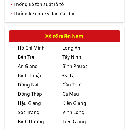
Thống kê tần suất lô tô
Thống kê chu kỳ dàn đặc biệt
Xổ số miền Nam
Hồ Chí Minh
Long An
Bến Tre
Tây Ninh
An Giang
Bình Phước
Bình Thuận
Đà Lạt
Đồng Nai
Cần Thơ
Đồng Tháp
Cà Mau
Hậu Giang
Kiên Giang
Sóc Trăng
Vĩnh Long
Bình Dương
Tiền Giang