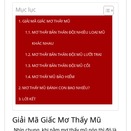
Mục lục
GIẢI MÃ GIẤC MƠ THẤY MŨ
MƠ THẤY BẢN THÂN ĐỘI NHIỀU LOẠI MŨ
KHÁC NHAU
MƠ THẤY BẢN THÂN ĐỘI MŨ LƯỠI TRAI
MƠ THẤY BẢN THÂN ĐỘI MŨ CỐI
MƠ THẤY MŨ BẢO HIỂM
MƠ THẤY MŨ ĐÁNH CON BAO NHIÊU?
LỜI KẾT
Giải Mã Giấc Mơ Thấy Mũ
Nhìn chung, khi nằm mơ thấy mũ nón thì đó là