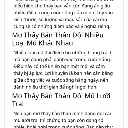
biểu hiện cho thấy bạn vẫn còn đang ẩn giấu
nhiều điều trong cuộc sống của mình. Tùy vào
kích thước, số lượng và màu sắc của cái mũ
cũng sẽ có những điềm báo và ý nghĩa riêng.
Mơ Thấy Bản Thân Đội Nhiều
Loại Mũ Khác Nhau
Nhiều loại mũ đại điện cho những trọng trách
mà bạn đang phải gánh vác trong cuộc sống.
Điều này có thể khiến bạn mệt mỏi và cảm
thấy bị áp lực. Lời khuyên là bạn nên cân bằng
giữa công việc và cuộc sống hằng ngày, nên
dành nhiều thời gian để nghỉ ngơi hơn.
Mơ Thấy Bản Thân Đội Mũ Lưỡi
Trai
Nếu bạn mơ thấy bản thân mình đang đội cái
mũ lưỡi trai thì chứng tỏ bạn còn đang có
nhiều hoài nghi trong cuộc sống. Bạn nên thư