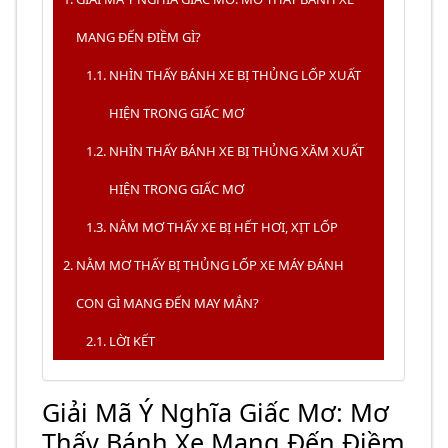
MANG ĐẾN ĐIỀM GÌ?
NHÌN THẤY BÁNH XE BỊ THỦNG LỐP XUẤT
HIỆN TRONG GIẤC MƠ
NHÌN THẤY BÁNH XE BỊ THỦNG XĂM XUẤT
HIỆN TRONG GIẤC MƠ
NẰM MƠ THẤY XE BỊ HẾT HƠI, XỊT LỐP
NẰM MƠ THẤY BỊ THỦNG LỐP XE MÁY ĐÁNH
CON GÌ MANG ĐẾN MAY MẮN?
LỜI KẾT
Giải Mã Ý Nghĩa Giấc Mơ: Mơ
Thấy Bánh Xe Mang Đến Điềm