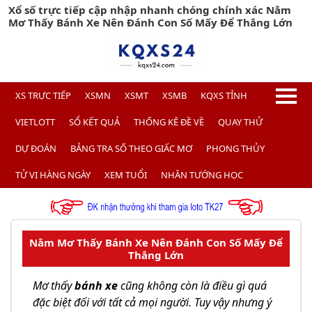
Xổ số trực tiếp cập nhập nhanh chóng chính xác Nằm
Mơ Thấy Bánh Xe Nên Đánh Con Số Mấy Để Thắng Lớn
XS TRỰC TIẾP
XSMN
XSMT
XSMB
KQXS TỈNH
VIETLOTT
SỔ KẾT QUẢ
THỐNG KÊ ĐỀ VỀ
QUAY THỬ
DỰ ĐOÁN
BẢNG TRA SỐ THEO GIẤC MƠ
PHONG THỦY
TỬ VI HÀNG NGÀY
XEM TUỔI
NHÂN TƯỚNG HỌC
Nằm Mơ Thấy Bánh Xe Nên Đánh Con Số Mấy Để
Thắng Lớn
Mơ thấy
bánh xe
cũng không còn là điều gì quá
đặc biệt đối với tất cả mọi người. Tuy vậy nhưng ý