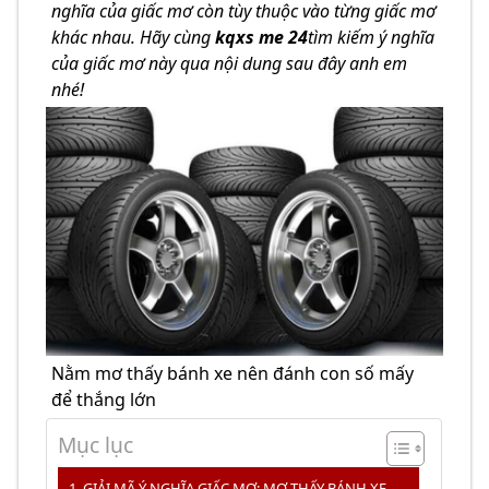
nghĩa của giấc mơ còn tùy thuộc vào từng giấc mơ
khác nhau. Hãy cùng
kqxs me 24
tìm kiếm ý nghĩa
của giấc mơ này qua nội dung sau đây anh em
nhé!
Nằm mơ thấy bánh xe nên đánh con số mấy
để thắng lớn
Mục lục
GIẢI MÃ Ý NGHĨA GIẤC MƠ: MƠ THẤY BÁNH XE