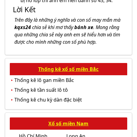
bị nổ lốp thì anh em nên đánh số 43, 34.
Lời Kết
Trên đây là những ý nghĩa và con số may mắn mà
kqxs24
chia sẻ khi mơ thấy
bánh xe
. Mong rằng
qua những chia sẻ này anh em sẽ hiểu hơn và tìm
được cho mình những con số phù hợp.
Thống kê xổ số miền Bắc
Thống kê lô gan miền Bắc
Thống kê tần suất lô tô
Thống kê chu kỳ dàn đặc biệt
Xổ số miền Nam
Hồ Chí Minh
Long An