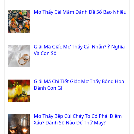
Mơ Thấy Cái Mâm Đánh Đề Số Bao Nhiêu
Giãi Mã Giấc Mơ Thấy Cái Nhẫn? Ý Nghĩa
Và Con Số
Giải Mã Chi Tiết Giấc Mơ Thấy Bông Hoa
Đánh Con Gì
Mơ Thấy Bếp Củi Cháy To Có Phải Điềm
Xấu? Đánh Số Nào Để Thử May?