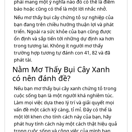
phải mang một ý nghĩa nào đó có thể là điềm
báo hoặc cũng có thể là một lời nhắc nhở.
Nếu mơ thấy bụi cây chứng tỏ sự nghiệp của
bạn đang trên chiều hướng thuận lợi và phát
triển. Ngoài ra sức khỏe của bạn cũng được
ổn định và sắp tiến tới những dự định xa hơn
trong tương lai. Không ít người mơ thấy
trường hợp tương tự đánh con 41, 82 và đã
phát tài.
Nằm Mơ Thấy Bụi Cây Xanh
có nên đánh đề?
Nếu bạn mơ thấy bụi cây xanh chứng tỏ trong
cuộc sống bạn là một người khá nghiêm túc.
Làm mọi việc dựa theo lý trí và giải quyết mọi
vấn đề một cách kỹ càng, tỉ mỉ. Đây có thể là
một lời khen cho tính cách này của bạn, hãy
phát huy tính cách này một cách thật hiệu quả
trong cuộc sống và công việc của mình bạn