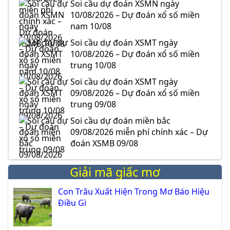
Soi cầu dự đoán XSMN ngày
10/08/2026 – Dự đoán xổ số miền
nam 10/08
Soi cầu dự đoán XSMT ngày
10/08/2026 – Dự đoán xổ số miền
trung 10/08
Soi cầu dự đoán XSMT ngày
09/08/2026 – Dự đoán xổ số miền
trung 09/08
Soi cầu dự đoán miền bắc
09/08/2026 miễn phí chính xác – Dự
đoán XSMB 09/08
Giải mã giấc mơ
Con Trâu Xuất Hiện Trong Mơ Báo Hiệu
Điều Gì