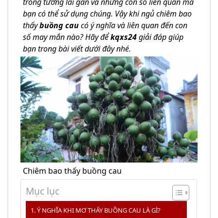
trong tương lai gần và những con số liên quan mà
bạn có thể sử dụng chúng. Vậy khi ngủ chiêm bao
thấy
buồng cau
có ý nghĩa và liên quan đến con
số may mắn nào? Hãy để
kqxs24
giải đáp giúp
bạn trong bài viết dưới đây nhé.
Chiêm bao thấy buồng cau
Mục lục
Ý NGHĨA KHI MƠ THẤY BUỒNG CAU LÀ GÌ?