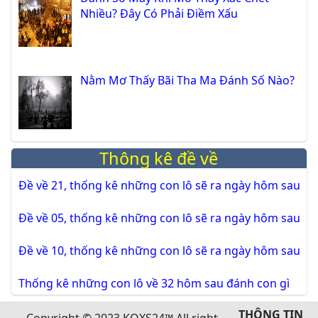
Nhiều? Đây Có Phải Điềm Xấu
Nằm Mơ Thấy Bãi Tha Ma Đánh Số Nào?
Thông kê đề về
Đề về 21, thống kê những con lô sẽ ra ngày hôm sau
Đề về 05, thống kê những con lô sẽ ra ngày hôm sau
Đề về 10, thống kê những con lô sẽ ra ngày hôm sau
Thống kê những con lô về 32 hôm sau đánh con gì
THÔNG TIN
Copyright © 2023 KQXS24™ All right