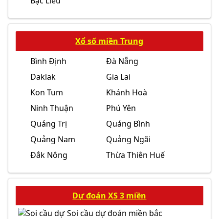
Bạc Liêu
Xổ số miền Trung
Bình Định
Đà Nẵng
Daklak
Gia Lai
Kon Tum
Khánh Hoà
Ninh Thuận
Phú Yên
Quảng Trị
Quảng Bình
Quảng Nam
Quảng Ngãi
Đắk Nông
Thừa Thiên Huế
Dự đoán XS 3 miền
Soi cầu dự đoán miền bắc