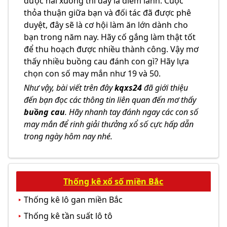
được hái xuống thì đây là điềm lành. Cuộc
thỏa thuận giữa bạn và đối tác đã được phê
duyệt, đây sẽ là cơ hội làm ăn lớn dành cho
bạn trong năm nay. Hãy cố gắng làm thật tốt
để thu hoạch được nhiều thành công. Vậy mơ
thấy nhiều buồng cau đánh con gì? Hãy lựa
chọn con số may mắn như 19 và 50.
Như vậy, bài viết trên đây
kqxs24
đã giới thiệu
đến bạn đọc các thông tin liên quan đến mơ thấy
buồng cau
. Hãy nhanh tay đánh ngay các con số
may mắn để rinh giải thưởng xổ số cực hấp dẫn
trong ngày hôm nay nhé.
Thống kê xổ số miền Bắc
Thống kê lô gan miền Bắc
Thống kê tần suất lô tô