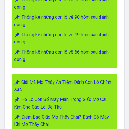
con gì
Thống kê những con lô về 90 hôm sau đánh
con gì
Thống kê những con lô về 19 hôm sau đánh
con gì
Thống kê những con lô về 66 hôm sau đánh
con gì
Giải Mã Mơ Thấy Ăn Tiệm Đánh Con Lô Chính
Xác
Hé Lộ Con Số May Mắn Trong Giấc Mơ Cái
Kim Cho Các Lô Đề Thủ
Điềm Báo Giấc Mơ Thấy Chai? Đánh Số Mấy
Khi Mơ Thấy Chai