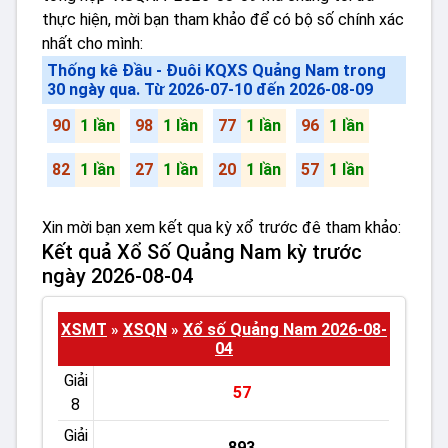
thực hiện, mời bạn tham khảo để có bộ số chính xác
nhất cho mình:
Thống kê Đầu - Đuôi KQXS Quảng Nam trong
30 ngày qua. Từ 2026-07-10 đến 2026-08-09
90
1 lần
98
1 lần
77
1 lần
96
1 lần
82
1 lần
27
1 lần
20
1 lần
57
1 lần
Xin mời bạn xem kết qua kỳ xổ trước đê tham khảo:
Kết quả Xổ Số Quảng Nam kỳ trước
ngày 2026-08-04
XSMT
XSQN
Xổ số Quảng Nam 2026-08-
»
»
04
Giải
57
8
Giải
893