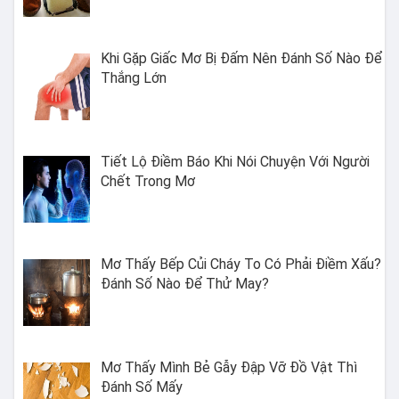
Khi Gặp Giấc Mơ Bị Đấm Nên Đánh Số Nào Để
Thắng Lớn
Tiết Lộ Điềm Báo Khi Nói Chuyện Với Người
Chết Trong Mơ
Mơ Thấy Bếp Củi Cháy To Có Phải Điềm Xấu?
Đánh Số Nào Để Thử May?
Mơ Thấy Mình Bẻ Gẫy Đập Vỡ Đồ Vật Thì
Đánh Số Mấy