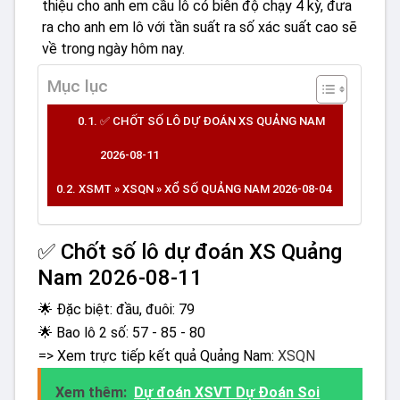
thiệu cho anh em cầu lô có biên độ chạy 4 kỳ, đưa
ra cho anh em lô với tần suất ra số xác suất cao sẽ
về trong ngày hôm nay.
Mục lục
✅ CHỐT SỐ LÔ DỰ ĐOÁN XS QUẢNG NAM
2026-08-11
XSMT » XSQN » XỔ SỐ QUẢNG NAM 2026-08-04
✅ Chốt số lô dự đoán XS Quảng
Nam 2026-08-11
🌟 Đặc biệt: đầu, đuôi:
79
🌟 Bao lô 2 số:
57 - 85 - 80
=> Xem trực tiếp kết quả Quảng Nam:
XSQN
Xem thêm:
Dự đoán XSVT Dự Đoán Soi