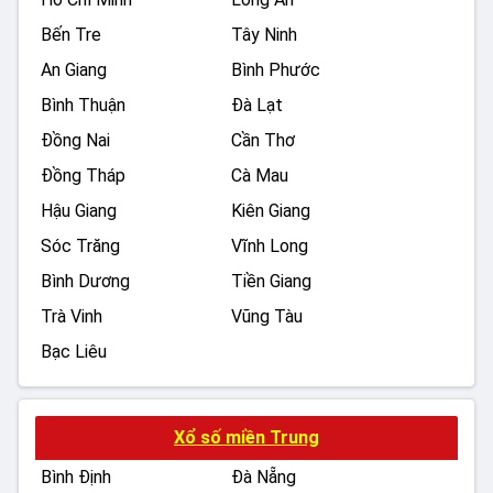
Bến Tre
Tây Ninh
An Giang
Bình Phước
Bình Thuận
Đà Lạt
Đồng Nai
Cần Thơ
Đồng Tháp
Cà Mau
Hậu Giang
Kiên Giang
Sóc Trăng
Vĩnh Long
Bình Dương
Tiền Giang
Trà Vinh
Vũng Tàu
Bạc Liêu
Xổ số miền Trung
Bình Định
Đà Nẵng