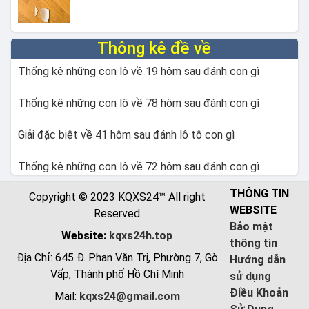
Thông kê đề về
Thống kê những con lô về 19 hôm sau đánh con gì
Thống kê những con lô về 78 hôm sau đánh con gì
Giải đặc biệt về 41 hôm sau đánh lô tô con gì
Thống kê những con lô về 72 hôm sau đánh con gì
THÔNG TIN
Copyright © 2023 KQXS24™ All right
WEBSITE
Reserved
Bảo mật
Website:
kqxs24h.top
thông tin
Địa Chỉ: 645 Đ. Phan Văn Trị, Phường 7, Gò
Hướng dẫn
Vấp, Thành phố Hồ Chí Minh
sử dụng
Điều Khoản
Mail:
kqxs24@gmail.com