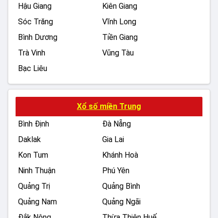
Hậu Giang
Kiên Giang
Sóc Trăng
Vĩnh Long
Bình Dương
Tiền Giang
Trà Vinh
Vũng Tàu
Bạc Liêu
Xổ số miền Trung
Bình Định
Đà Nẵng
Daklak
Gia Lai
Kon Tum
Khánh Hoà
Ninh Thuận
Phú Yên
Quảng Trị
Quảng Bình
Quảng Nam
Quảng Ngãi
Đắk Nông
Thừa Thiên Huế