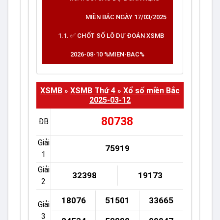
MIỀN BẮC NGÀY 17/03/2025
✅ CHỐT SỐ LÔ DỰ ĐOÁN XSMB
2026-08-10 %MIEN-BAC%
XSMB
XSMB Thứ 4
Xổ số miền Bắc
»
»
2025-03-12
80738
ĐB
Giải
75919
1
Giải
32398
19173
2
18076
51501
33665
Giải
3