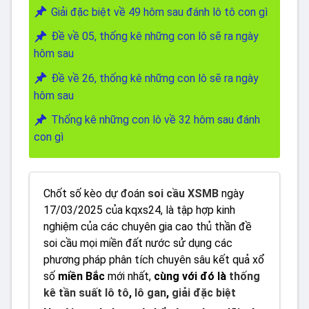
Giải đặc biệt về 49 hôm sau đánh lô tô con gì
Đề về 05, thống kê những con lô sẽ ra ngày
hôm sau
Đề về 26, thống kê những con lô sẽ ra ngày
hôm sau
Thống kê những con lô về 32 hôm sau đánh
con gì
Chốt số kèo dự đoán
soi cầu XSMB
ngày
17/03/2025 của kqxs24, là tập hợp kinh
nghiệm của các chuyên gia cao thủ thần đề
soi cầu mọi miền đất nước sử dụng các
phương pháp phân tích chuyên sâu kết quả xổ
số
miền Bắc
mới nhất,
cùng với đó là
thống
kê tần suất lô tô
,
lô gan
,
giải đặc biệt