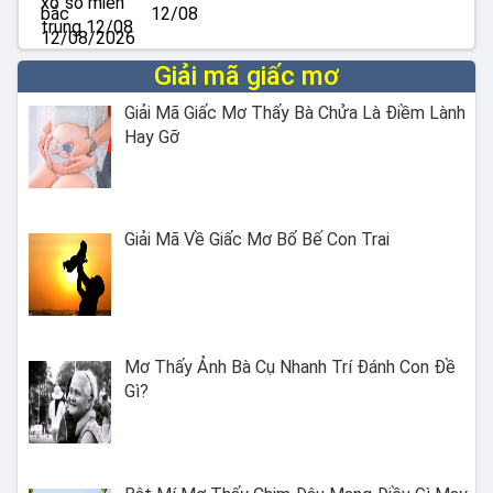
12/08
Giải mã giấc mơ
Giải Mã Giấc Mơ Thấy Bà Chửa Là Điềm Lành
Hay Gỡ
Giải Mã Về Giấc Mơ Bố Bế Con Trai
Mơ Thấy Ảnh Bà Cụ Nhanh Trí Đánh Con Đề
Gì?