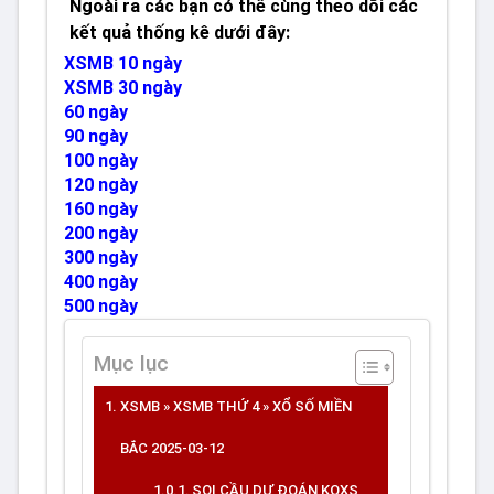
Ngoài ra các bạn có thể cùng theo dõi các
kết quả thống kê dưới đây:
XSMB 10 ngày
XSMB 30 ngày
60 ngày
90 ngày
100 ngày
120 ngày
160 ngày
200 ngày
300 ngày
400 ngày
500 ngày
Mục lục
XSMB » XSMB THỨ 4 » XỔ SỐ MIỀN
BẮC 2025-03-12
SOI CẦU DỰ ĐOÁN KQXS