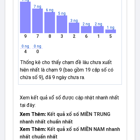
7 ng
6 ng
5 ng
3 ng
2 ng
2 ng
1 ng
9
7
8
3
2
6
1
5
0 ng
0 ng
4
0
Thống kê cho thấy chạm đề lâu chưa xuất
hiện nhất là chạm 9 (bao gồm 19 cặp số có
chứa số 9), đã 9 ngày chưa ra.
Xem kết quả xổ số được cập nhật nhanh nhất
tại đây:
Xem Thêm:
Kết quả xổ số MIỀN TRUNG
nhanh nhất chuẩn nhất
Xem Thêm:
Kết quả xổ số MIỀN NAM nhanh
nhất chuẩn nhất