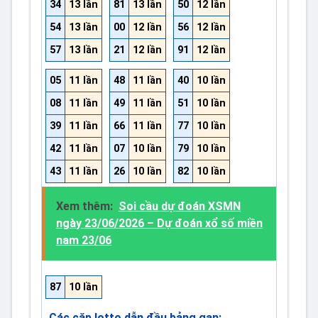
34
13 lần
81
13 lần
50
12 lần
54
13 lần
00
12 lần
56
12 lần
57
13 lần
21
12 lần
91
12 lần
05
11 lần
48
11 lần
40
10 lần
08
11 lần
49
11 lần
51
10 lần
39
11 lần
66
11 lần
77
10 lần
42
11 lần
07
10 lần
79
10 lần
43
11 lần
26
10 lần
82
10 lần
Xem thêm:
Soi cầu dự đoán XSMN
ngày 23/06/2026 – Dự đoán xổ số miền
nam 23/06
87
10 lần
Các cặp lotto dẫn đầu bảng gan: