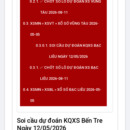
✅ CHỐT SỐ LÔ DỰ ĐOÁN XS VŨNG
TÀU 2026-08-11
XSMN » XSVT » XỔ SỐ VŨNG TÀU 2026-
05-05
SOI CẦU DỰ ĐOÁN KQXS BẠC
LIÊU NGÀY 12/05/2026
✅ CHỐT SỐ LÔ DỰ ĐOÁN XS BẠC
LIÊU 2026-08-11
XSMN » XSBL » XỔ SỐ BẠC LIÊU 2026-05-
05
Soi cầu dự đoán KQXS Bến Tre
Ngày 12/05/2026