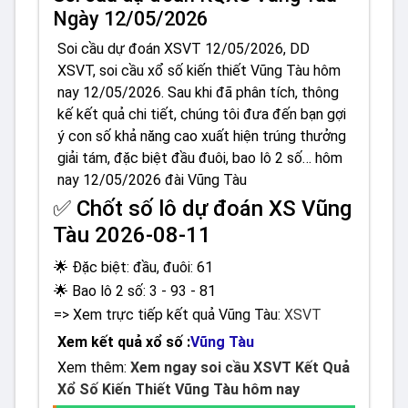
Ngày 12/05/2026
Soi cầu dự đoán XSVT 12/05/2026, DD
XSVT, soi cầu xổ số kiến thiết Vũng Tàu hôm
nay 12/05/2026. Sau khi đã phân tích, thông
kế kết quả chi tiết, chúng tôi đưa đến bạn gợi
ý con số khả năng cao xuất hiện trúng thưởng
giải tám, đặc biệt đầu đuôi, bao lô 2 số… hôm
nay 12/05/2026 đài Vũng Tàu
✅ Chốt số lô dự đoán XS Vũng
Tàu 2026-08-11
🌟 Đặc biệt: đầu, đuôi:
61
🌟 Bao lô 2 số:
3 - 93 - 81
=> Xem trực tiếp kết quả Vũng Tàu:
XSVT
Xem kết quả xổ số :
Vũng Tàu
Xem thêm:
Xem ngay soi cầu XSVT Kết Quả
Xổ Số Kiến Thiết Vũng Tàu hôm nay