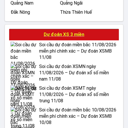
Quảng Nam
Quảng Ngãi
Đắk Nông
Thừa Thiên Huế
Dự đoán XS 3 miền
Soi cầu dự đoán miền bắc 11/08/2026
miễn phí chính xác – Dự đoán XSMB
11/08
Soi cầu dự đoán XSMN ngày
11/08/2026 – Dự đoán xổ số miền
nam 11/08
Soi cầu dự đoán XSMT ngày
11/08/2026 – Dự đoán xổ số miền
trung 11/08
Soi cầu dự đoán miền bắc 10/08/2026
miễn phí chính xác – Dự đoán XSMB
10/08