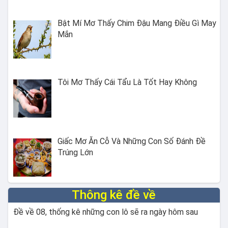
Bật Mí Mơ Thấy Chim Đậu Mang Điều Gì May
Mắn
Tôi Mơ Thấy Cái Tẩu Là Tốt Hay Không
Giấc Mơ Ăn Cỗ Và Những Con Số Đánh Đề
Trúng Lớn
Thông kê đề về
Đề về 08, thống kê những con lô sẽ ra ngày hôm sau