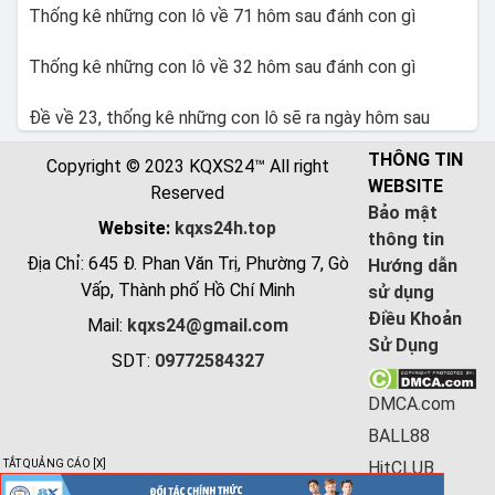
Thống kê những con lô về 71 hôm sau đánh con gì
Thống kê những con lô về 32 hôm sau đánh con gì
Đề về 23, thống kê những con lô sẽ ra ngày hôm sau
THÔNG TIN
Copyright © 2023 KQXS24™ All right
WEBSITE
Reserved
Bảo mật
Website:
kqxs24h.top
thông tin
Địa Chỉ: 645 Đ. Phan Văn Trị, Phường 7, Gò
Hướng dẫn
Vấp, Thành phố Hồ Chí Minh
sử dụng
Điều Khoản
Mail:
kqxs24@gmail.com
Sử Dụng
SDT:
09772584327
DMCA.com
BALL88
TẮT QUẢNG CÁO [X]
HitCLUB