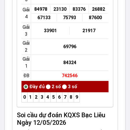
84978
23130
83376
26882
Giải
4
67133
75793
87600
Giải
33901
21917
3
Giải
69796
2
Giải
84324
1
ĐB
742546
0
1
2
3
4
5
6
7
8
9
Soi cầu dự đoán KQXS Bạc Liêu
Ngày 12/05/2026