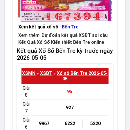
Xem kết quả xổ số :
Bến Tre
Xem thêm:
Dự đoán kết quả XSBT soi cầu
Kết Quả Xổ Số Kiến thiết Bến Tre online
Kết quả Xổ Số Bến Tre kỳ trước ngày
2026-05-05
XSMN
XSBT
Xổ số Bến Tre 2026-05-
»
»
05
Giải
95
8
Giải
927
7
Giải
9967
6222
5220
6