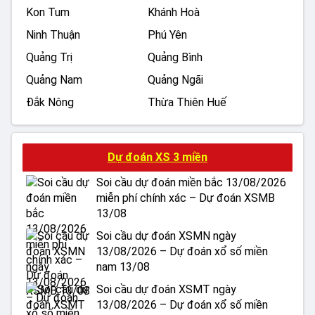
Kon Tum
Khánh Hoà
Ninh Thuận
Phú Yên
Quảng Trị
Quảng Bình
Quảng Nam
Quảng Ngãi
Đắk Nông
Thừa Thiên Huế
Dự đoán XS 3 miền
Soi cầu dự đoán miền bắc 13/08/2026
miễn phí chính xác – Dự đoán XSMB
13/08
Soi cầu dự đoán XSMN ngày
13/08/2026 – Dự đoán xổ số miền
nam 13/08
Soi cầu dự đoán XSMT ngày
13/08/2026 – Dự đoán xổ số miền