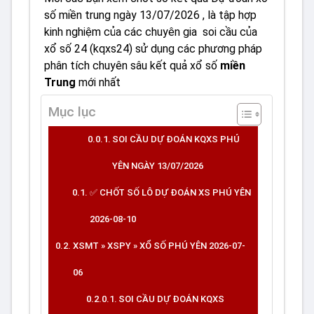
số miền trung ngày 13/07/2026 , là tập hợp
kinh nghiệm của các chuyên gia soi cầu của
xổ số 24 (kqxs24) sử dụng các phương pháp
phân tích chuyên sâu kết quả xổ số
miền
Trung
mới nhất
Mục lục
SOI CẦU DỰ ĐOÁN KQXS PHÚ
YÊN NGÀY 13/07/2026
✅ CHỐT SỐ LÔ DỰ ĐOÁN XS PHÚ YÊN
2026-08-10
XSMT » XSPY » XỔ SỐ PHÚ YÊN 2026-07-
06
SOI CẦU DỰ ĐOÁN KQXS