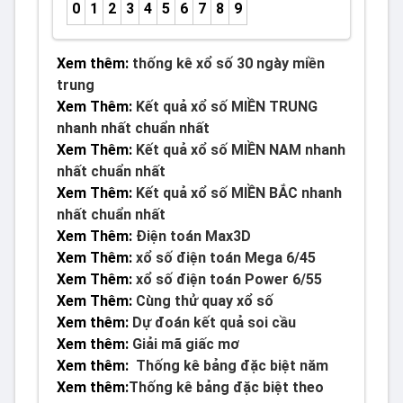
0
1
2
3
4
5
6
7
8
9
Xem thêm:
thống kê xổ số 30 ngày miền
trung
Xem Thêm:
Kết quả xổ số MIỀN TRUNG
nhanh nhất chuẩn nhất
Xem Thêm:
Kết quả xổ số MIỀN NAM nhanh
nhất chuẩn nhất
Xem Thêm:
Kết quả xổ số MIỀN BẮC nhanh
nhất chuẩn nhất
Xem Thêm:
Điện toán Max3D
Xem Thêm:
xổ số điện toán Mega 6/45
Xem Thêm:
xổ số điện toán Power 6/55
Xem Thêm:
Cùng thử quay xổ số
Xem thêm:
Dự đoán kết quả soi cầu
Xem thêm:
Giải mã giấc mơ
Xem thêm:
Thống kê bảng đặc biệt năm
Xem thêm:
Thống kê bảng đặc biệt theo