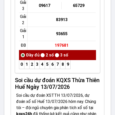
Giải
09617
65729
3
Giải
83913
2
Giải
93655
1
ĐB
197681
0
1
2
3
4
5
6
7
8
9
Soi cầu dự đoán KQXS Thừa Thiên
Huế Ngày 13/07/2026
Soi cầu dự đoán XSTTH 13/07/2026, dự
đoán xổ số Huế 13/07/2026 hôm nay. Chúng
tôi – đội ngũ chuyên gia phân tích xổ số tại
kqxs24h
đã thống kê kết quả cũng như phân