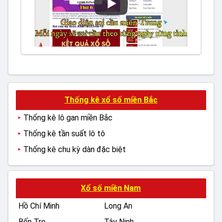
Thống kê xổ số miền Bắc
Thống kê lô gan miền Bắc
Thống kê tần suất lô tô
Thống kê chu kỳ dàn đặc biệt
Xổ số miền Nam
Hồ Chí Minh
Long An
Bến Tre
Tây Ninh