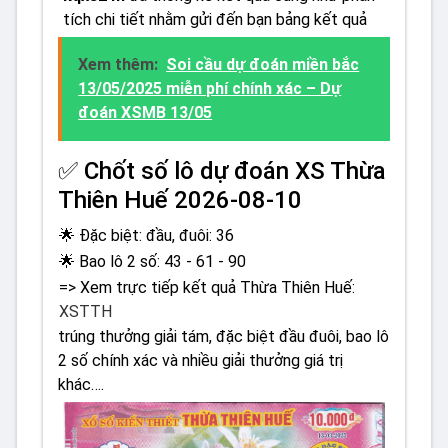
tích chi tiết nhằm gửi đến bạn bảng kết quả
Xem thêm:
Soi cầu dự đoán miền bắc
13/05/2025 miễn phí chính xác – Dự
đoán XSMB 13/05
✅ Chốt số lô dự đoán XS Thừa
Thiên Huế 2026-08-10
🌟 Đặc biệt: đầu, đuôi:
36
🌟 Bao lô 2 số:
43 - 61 - 90
=> Xem trực tiếp kết quả Thừa Thiên Huế:
XSTTH
trúng thưởng giải tám, đặc biệt đầu đuôi, bao lô
2 số chính xác và nhiều giải thưởng giá trị
khác….