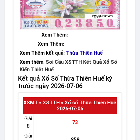
Xem Thêm:
XSMT Thứ 2
Xem Thêm:
XSMT Chủ nhật
Xem Thêm kết quả:
Thừa Thiên Huế
Xem thêm
:
Soi Cầu XSTTH Kết Quả Xổ Số
Kiến Thiết Huế
Kết quả Xổ Số Thừa Thiên Huế kỳ
trước ngày 2026-07-06
XSMT
XSTTH
Xổ số Thừa Thiên Huế
»
»
2026-07-06
Giải
73
8
Giải
859