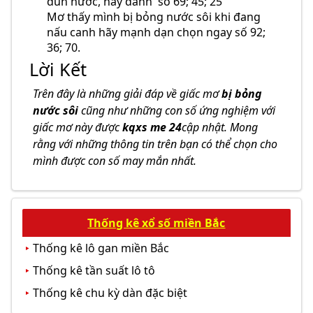
đun nước, hãy đánh số 69; 45; 25
Mơ thấy mình bị bỏng nước sôi khi đang
nấu canh hãy mạnh dạn chọn ngay số 92;
36; 70.
Lời Kết
Trên đây là những giải đáp về giấc mơ
bị bỏng
nước sôi
cũng như những con số ứng nghiệm với
giấc mơ này được
kqxs me 24
cập nhật. Mong
rằng với những thông tin trên bạn có thể chọn cho
mình được con số may mắn nhất.
Thống kê xổ số miền Bắc
Thống kê lô gan miền Bắc
Thống kê tần suất lô tô
Thống kê chu kỳ dàn đặc biệt