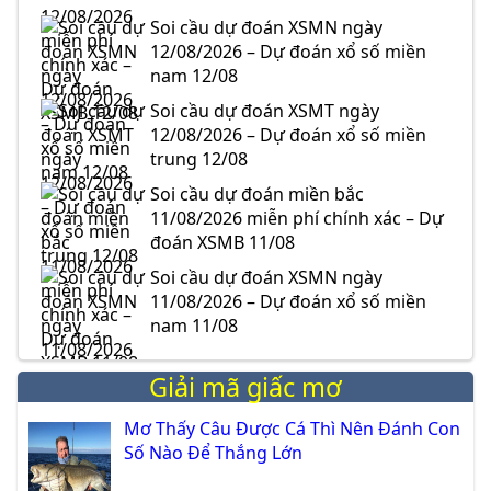
Soi cầu dự đoán XSMN ngày
12/08/2026 – Dự đoán xổ số miền
nam 12/08
Soi cầu dự đoán XSMT ngày
12/08/2026 – Dự đoán xổ số miền
trung 12/08
Soi cầu dự đoán miền bắc
11/08/2026 miễn phí chính xác – Dự
đoán XSMB 11/08
Soi cầu dự đoán XSMN ngày
11/08/2026 – Dự đoán xổ số miền
nam 11/08
Giải mã giấc mơ
Mơ Thấy Câu Được Cá Thì Nên Đánh Con
Số Nào Để Thắng Lớn