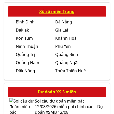
Xổ số miền Trung
Bình Định
Đà Nẵng
Daklak
Gia Lai
Kon Tum
Khánh Hoà
Ninh Thuận
Phú Yên
Quảng Trị
Quảng Bình
Quảng Nam
Quảng Ngãi
Đắk Nông
Thừa Thiên Huế
Dự đoán XS 3 miền
Soi cầu dự đoán miền bắc
12/08/2026 miễn phí chính xác – Dự
đoán XSMB 12/08