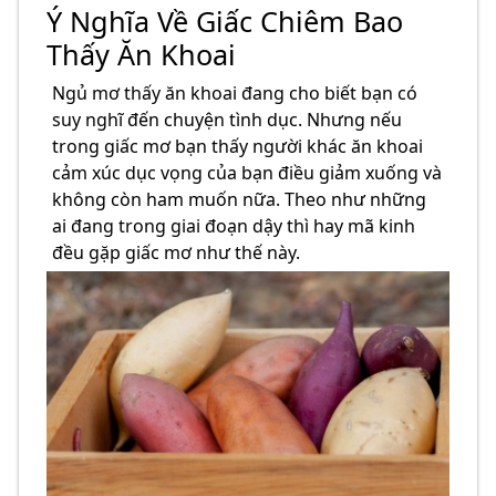
Ý Nghĩa Về Giấc Chiêm Bao
Thấy Ăn Khoai
Ngủ mơ thấy ăn khoai đang cho biết bạn có
suy nghĩ đến chuyện tình dục. Nhưng nếu
trong giấc mơ bạn thấy người khác ăn khoai
cảm xúc dục vọng của bạn điều giảm xuống và
không còn ham muốn nữa. Theo như những
ai đang trong giai đoạn dậy thì hay mã kinh
đều gặp giấc mơ như thế này.