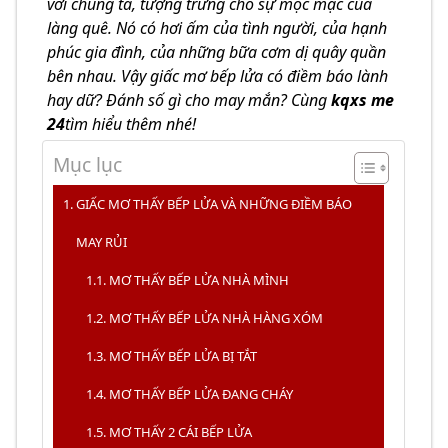
với chúng ta, tượng trưng cho sự mộc mạc của
làng quê. Nó có hơi ấm của tình người, của hạnh
phúc gia đình, của những bữa cơm dị quây quần
bên nhau. Vậy giấc mơ bếp lửa có điềm báo lành
hay dữ? Đánh số gì cho may mắn? Cùng
kqxs me
24
tìm hiểu thêm nhé!
Mục lục
GIẤC MƠ THẤY BẾP LỬA VÀ NHỮNG ĐIỀM BÁO
MAY RỦI
MƠ THẤY BẾP LỬA NHÀ MÌNH
MƠ THẤY BẾP LỬA NHÀ HÀNG XÓM
MƠ THẤY BẾP LỬA BỊ TẮT
MƠ THẤY BẾP LỬA ĐANG CHÁY
MƠ THẤY 2 CÁI BẾP LỬA