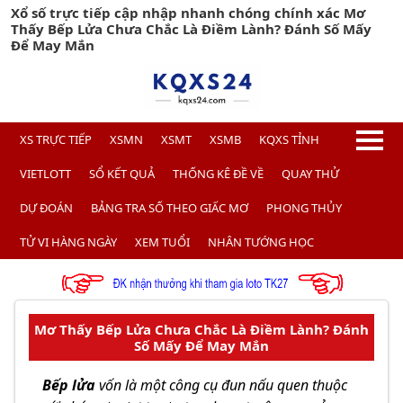
Xổ số trực tiếp cập nhập nhanh chóng chính xác Mơ
Thấy Bếp Lửa Chưa Chắc Là Điềm Lành? Đánh Số Mấy
Để May Mắn
XS TRỰC TIẾP
XSMN
XSMT
XSMB
KQXS TỈNH
VIETLOTT
SỔ KẾT QUẢ
THỐNG KÊ ĐỀ VỀ
QUAY THỬ
DỰ ĐOÁN
BẢNG TRA SỐ THEO GIẤC MƠ
PHONG THỦY
TỬ VI HÀNG NGÀY
XEM TUỔI
NHÂN TƯỚNG HỌC
Mơ Thấy Bếp Lửa Chưa Chắc Là Điềm Lành? Đánh
Số Mấy Để May Mắn
Bếp lửa
vốn là một công cụ đun nấu quen thuộc