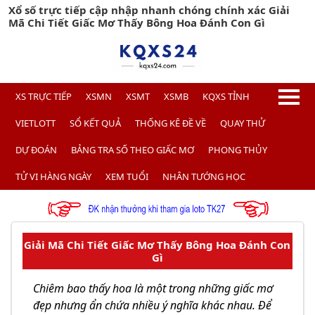
Xổ số trực tiếp cập nhập nhanh chóng chính xác Giải
Mã Chi Tiết Giấc Mơ Thấy Bông Hoa Đánh Con Gì
XS TRỰC TIẾP
XSMN
XSMT
XSMB
KQXS TỈNH
VIETLOTT
SỔ KẾT QUẢ
THỐNG KÊ ĐỀ VỀ
QUAY THỬ
DỰ ĐOÁN
BẢNG TRA SỐ THEO GIẤC MƠ
PHONG THỦY
TỬ VI HÀNG NGÀY
XEM TUỔI
NHÂN TƯỚNG HỌC
Giải Mã Chi Tiết Giấc Mơ Thấy Bông Hoa Đánh Con
Gì
Chiêm bao thấy hoa là một trong những giấc mơ
đẹp nhưng ẩn chứa nhiều ý nghĩa khác nhau. Để