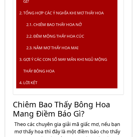
GÌ?
TỔNG HỢP CÁC Ý NGHĨA KHI MƠ THẤY HOA
CHIÊM BAO THẤY HOA NỞ
ĐÊM MỘNG THẤY HOA CÚC
NẰM MƠ THẤY HOA MAI
GỢI Ý CÁC CON SỐ MAY MẮN KHI NGỦ MỘNG
THẤY BÔNG HOA
LỜI KẾT
Chiêm Bao Thấy Bông Hoa
Mang Điềm Báo Gì?
Theo các chuyên gia giải mã giấc mơ, nếu bạn
mơ thấy hoa thì đây là một điềm báo cho thấy