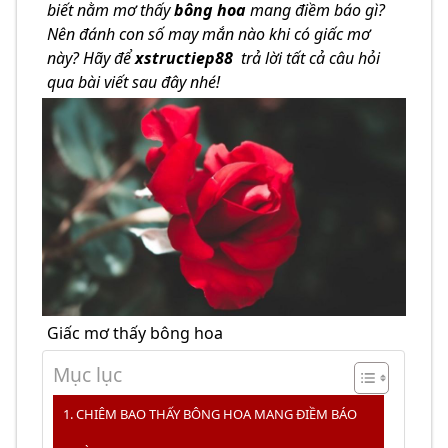
biết nằm mơ thấy
bông hoa
mang điềm báo gì?
Nên đánh con số may mắn nào khi có giấc mơ
này? Hãy để
xstructiep88
trả lời tất cả câu hỏi
qua bài viết sau đây nhé!
Giấc mơ thấy bông hoa
Mục lục
CHIÊM BAO THẤY BÔNG HOA MANG ĐIỀM BÁO