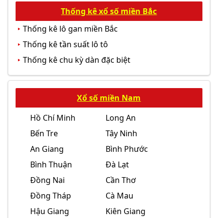
Thống kê xổ số miền Bắc
Thống kê lô gan miền Bắc
Thống kê tần suất lô tô
Thống kê chu kỳ dàn đặc biệt
Xổ số miền Nam
Hồ Chí Minh
Long An
Bến Tre
Tây Ninh
An Giang
Bình Phước
Bình Thuận
Đà Lạt
Đồng Nai
Cần Thơ
Đồng Tháp
Cà Mau
Hậu Giang
Kiên Giang