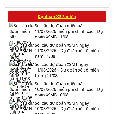
Dự đoán XS 3 miền
Soi cầu dự đoán miền bắc
11/08/2026 miễn phí chính xác – Dự
đoán XSMB 11/08
Soi cầu dự đoán XSMN ngày
11/08/2026 – Dự đoán xổ số miền
nam 11/08
Soi cầu dự đoán XSMT ngày
11/08/2026 – Dự đoán xổ số miền
trung 11/08
Soi cầu dự đoán miền bắc
10/08/2026 miễn phí chính xác – Dự
đoán XSMB 10/08
Soi cầu dự đoán XSMN ngày
10/08/2026 – Dự đoán xổ số miền