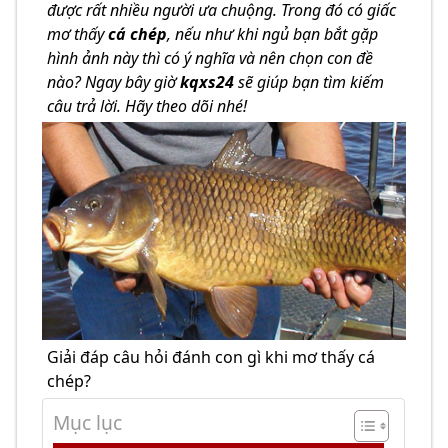
được rất nhiều người ưa chuộng. Trong đó có giấc
mơ thấy
cá chép
, nếu như khi ngủ bạn bắt gặp
hình ảnh này thì có ý nghĩa và nên chọn con đề
nào? Ngay bây giờ
kqxs24
sẽ giúp bạn tìm kiếm
câu trả lời. Hãy theo dõi nhé!
Giải đáp câu hỏi đánh con gì khi mơ thấy cá
chép?
Mục lục