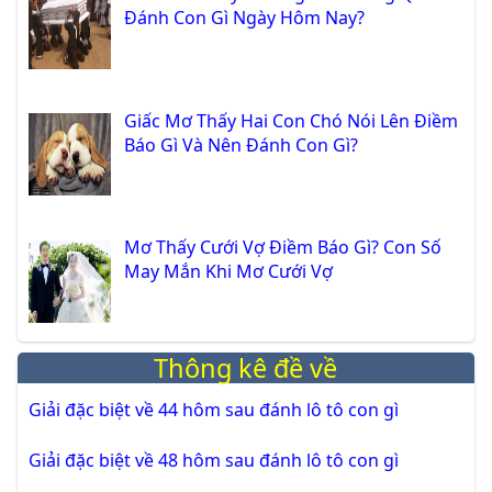
Đánh Con Gì Ngày Hôm Nay?
Giấc Mơ Thấy Hai Con Chó Nói Lên Điềm
Báo Gì Và Nên Đánh Con Gì?
Mơ Thấy Cưới Vợ Điềm Báo Gì? Con Số
May Mắn Khi Mơ Cưới Vợ
Thông kê đề về
Giải đặc biệt về 44 hôm sau đánh lô tô con gì
Giải đặc biệt về 48 hôm sau đánh lô tô con gì