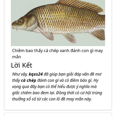
Chiêm bao thấy cá chép xanh đánh con gì may
mắn
Lời Kết
Như vậy,
kqxs24
đã giúp bạn giải đáp vấn đề mơ
thấy
cá chép
đánh con gì và có điềm báo gì. Hy
vọng qua đây bạn có thể hiểu được ý nghĩa mà
giấc chiêm bao đem lại. Đồng thời có cơ hội trúng
thưởng xổ số từ các con lô đề may mắn này.