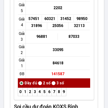
Giải
2202
5
57451
60321
31452
98950
Giải
4
31896
25056
32113
Giải
96881
87033
3
Giải
33095
2
Giải
84618
1
ĐB
141587
0
1
2
3
4
5
6
7
8
9
Soi cầu dự đoán KQXS Bình