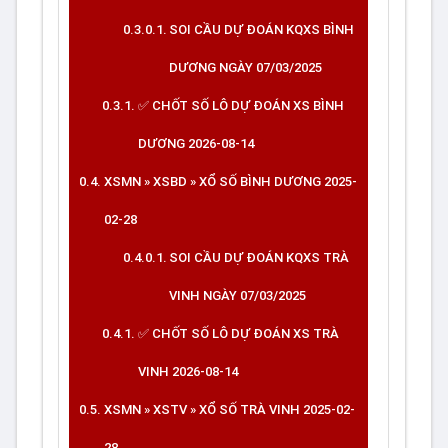
SOI CẦU DỰ ĐOÁN KQXS BÌNH
DƯƠNG NGÀY 07/03/2025
✅ CHỐT SỐ LÔ DỰ ĐOÁN XS BÌNH
DƯƠNG 2026-08-14
XSMN » XSBD » XỔ SỐ BÌNH DƯƠNG 2025-
02-28
SOI CẦU DỰ ĐOÁN KQXS TRÀ
VINH NGÀY 07/03/2025
✅ CHỐT SỐ LÔ DỰ ĐOÁN XS TRÀ
VINH 2026-08-14
XSMN » XSTV » XỔ SỐ TRÀ VINH 2025-02-
28