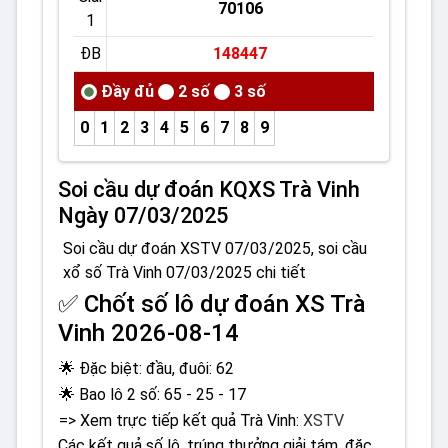
70106
1
ĐB
148447
0
1
2
3
4
5
6
7
8
9
Soi cầu dự đoán KQXS Trà Vinh
Ngày 07/03/2025
Soi cầu dự đoán XSTV 07/03/2025, soi cầu
xổ số Trà Vinh 07/03/2025 chi tiết
✅ Chốt số lô dự đoán XS Trà
Vinh 2026-08-14
🌟 Đặc biệt: đầu, đuôi:
62
🌟 Bao lô 2 số:
65 - 25 - 17
=> Xem trực tiếp kết quả Trà Vinh:
XSTV
Các kết quả số lô, trúng thưởng giải tám, đặc