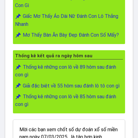
Con Gì
Giấc Mơ Thấy Áo Dài Nữ Đánh Con Lô Thắng
Nhanh
Mơ Thấy Bàn Ăn Bày Đẹp Đánh Con Số Mấy?
Thống kê kết quả ra ngày hôm sau
Thống kê những con lô về 89 hôm sau đánh
con gì
Giải đặc biệt về 55 hôm sau đánh lô tô con gì
Thống kê những con lô về 85 hôm sau đánh
con gì
Mời các bạn xem chốt số dự đoán xổ số miền
nam ngày 07/03/2025 , là tập hợp kinh