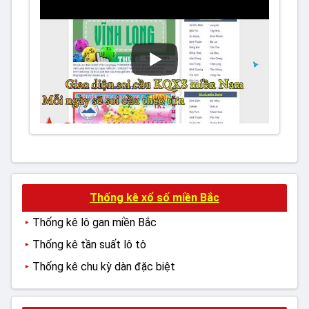
Thống kê xổ số miền Bắc
Thống kê lô gan miền Bắc
Thống kê tần suất lô tô
Thống kê chu kỳ dàn đặc biệt