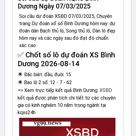
Dương Ngày 07/03/2025
Soi cầu dự đoán XSBD 07/03/2025, Chuyên
trang Dự đoán xổ số Bình Dương hôm nay: dự
đoán dàn Bạch thủ lô, Song thủ lô, Dàn lô đẹp
hôm nay và các ngày sau đó đạt độ chuẩn
xác cao
✅ Chốt số lô dự đoán XS Bình
Dương 2026-08-14
🌟 Đặc biệt: đầu, đuôi:
15
🌟 Bao lô 2 số:
12 - 7 - 62
=> Xem trực tiếp kết quả Bình Dương:
XSBD
kết quả được phân tích chi tiết từ các chuyên
gia có kinh nghiệm 10 năm trong ngành tại
kqxs24h