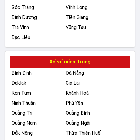
Sóc Trăng
Vĩnh Long
Bình Dương
Tiền Giang
Trà Vinh
Vũng Tàu
Bạc Liêu
Xổ số miền Trung
Bình Định
Đà Nẵng
Daklak
Gia Lai
Kon Tum
Khánh Hoà
Ninh Thuận
Phú Yên
Quảng Trị
Quảng Bình
Quảng Nam
Quảng Ngãi
Đắk Nông
Thừa Thiên Huế