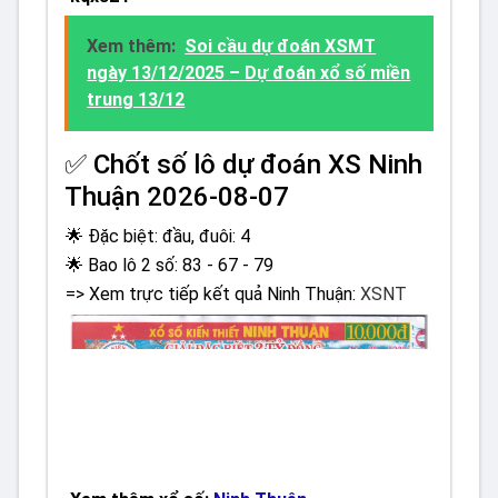
Xem thêm:
Soi cầu dự đoán XSMT
ngày 13/12/2025 – Dự đoán xổ số miền
trung 13/12
✅ Chốt số lô dự đoán XS Ninh
Thuận 2026-08-07
🌟 Đặc biệt: đầu, đuôi:
4
🌟 Bao lô 2 số:
83 - 67 - 79
=> Xem trực tiếp kết quả Ninh Thuận:
XSNT