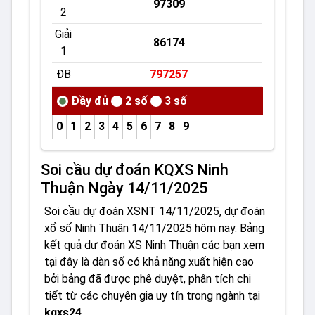
97309
2
Giải
86174
1
ĐB
797257
0
1
2
3
4
5
6
7
8
9
Soi cầu dự đoán KQXS Ninh
Thuận Ngày 14/11/2025
Soi cầu dự đoán XSNT 14/11/2025, dự đoán
xổ số Ninh Thuận 14/11/2025 hôm nay. Bảng
kết quả dự đoán XS Ninh Thuận các bạn xem
tại đây là dàn số có khả năng xuất hiện cao
bởi bảng đã được phê duyệt, phân tích chi
tiết từ các chuyên gia uy tín trong ngành tại
kqxs24