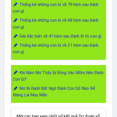
Thống kê những con lô về 79 hôm sau đánh
con gì
Thống kê những con lô về 68 hôm sau đánh
con gì
Giải đặc biệt về 41 hôm sau đánh lô tô con gì
Thống kê những con lô về 31 hôm sau đánh
con gì
Khi Nằm Mơ Thấy Bị Bỏng Vào Mồm Nên Đánh
Con Gì?
Mơ Bị Đánh Bất Ngờ Đánh Con Số Nào Để
Mang Lại May Mắn
Mời các bạn xem chốt số kết quả Dự đoán xổ