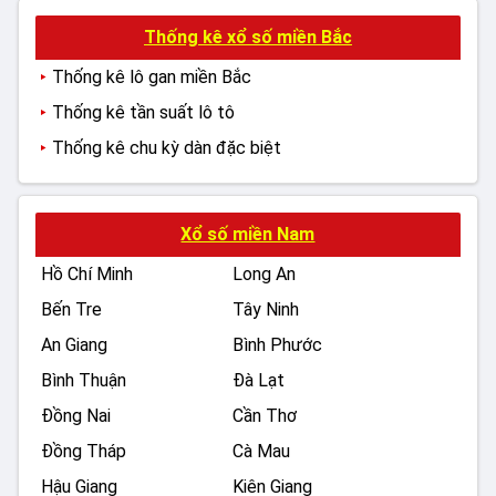
Thống kê xổ số miền Bắc
Thống kê lô gan miền Bắc
Thống kê tần suất lô tô
Thống kê chu kỳ dàn đặc biệt
Xổ số miền Nam
Hồ Chí Minh
Long An
Bến Tre
Tây Ninh
An Giang
Bình Phước
Bình Thuận
Đà Lạt
Đồng Nai
Cần Thơ
Đồng Tháp
Cà Mau
Hậu Giang
Kiên Giang