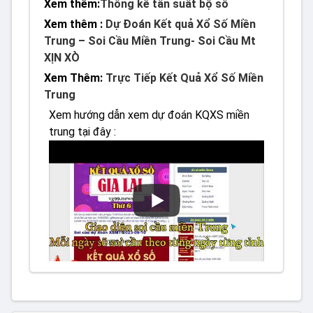
Xem thêm:
Thống kê tần suất bộ số
Xem thêm :
Dự Đoán Kết quả Xổ Số Miền
Trung – Soi Cầu Miền Trung- Soi Cầu Mt
XỊN XÒ
Xem Thêm:
Trực Tiếp Kết Quả Xổ Số Miền
Trung
Xem hướng dẫn xem dự đoán KQXS miền
trung tại đây :