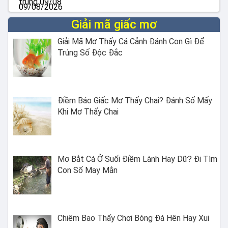
Giải mã giấc mơ
Giải Mã Mơ Thấy Cá Cảnh Đánh Con Gì Để
Trúng Số Độc Đắc
Điềm Báo Giấc Mơ Thấy Chai? Đánh Số Mấy
Khi Mơ Thấy Chai
Mơ Bắt Cá Ở Suối Điềm Lành Hay Dữ? Đi Tìm
Con Số May Mắn
Chiêm Bao Thấy Chơi Bóng Đá Hên Hay Xui