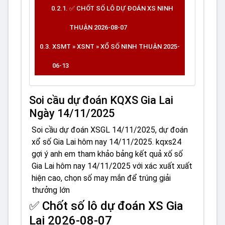
✅ CHỐT SỐ LÔ DỰ ĐOÁN XS NINH
THUẬN 2026-08-07
XSMT » XSNT » XỔ SỐ NINH THUẬN 2025-
06-13
Soi cầu dự đoán KQXS Gia Lai
Ngày 14/11/2025
Soi cầu dự đoán XSGL 14/11/2025, dự đoán
xổ số Gia Lai hôm nay 14/11/2025. kqxs24
gợi ý anh em tham khảo bảng kết quả xố số
Gia Lai hôm nay 14/11/2025 với xác xuất xuất
hiện cao, chọn số may mắn để trúng giải
thưởng lớn
✅ Chốt số lô dự đoán XS Gia
Lai 2026-08-07