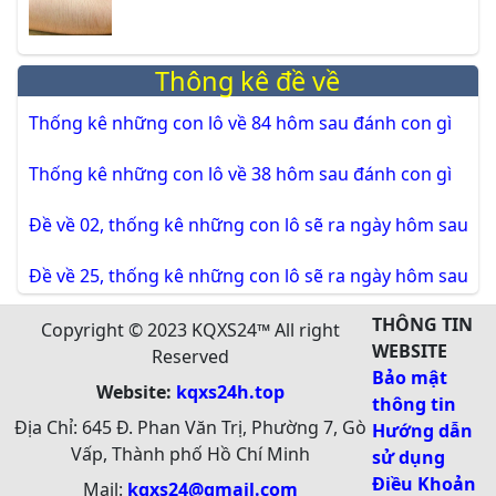
Thông kê đề về
Thống kê những con lô về 84 hôm sau đánh con gì
Thống kê những con lô về 38 hôm sau đánh con gì
Đề về 02, thống kê những con lô sẽ ra ngày hôm sau
Đề về 25, thống kê những con lô sẽ ra ngày hôm sau
THÔNG TIN
Copyright © 2023 KQXS24™ All right
WEBSITE
Reserved
Bảo mật
Website:
kqxs24h.top
thông tin
Địa Chỉ: 645 Đ. Phan Văn Trị, Phường 7, Gò
Hướng dẫn
Vấp, Thành phố Hồ Chí Minh
sử dụng
Điều Khoản
Mail:
kqxs24@gmail.com