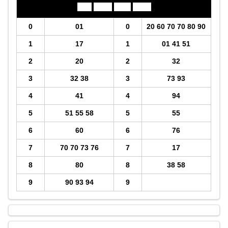
Đầu
Lô tô
Đuôi
Lô tô
0
01
0
20 60 70 70 80 90
1
17
1
01 41 51
2
20
2
32
3
32 38
3
73 93
4
41
4
94
5
51 55 58
5
55
6
60
6
76
7
70 70 73 76
7
17
8
80
8
38 58
9
90 93 94
9