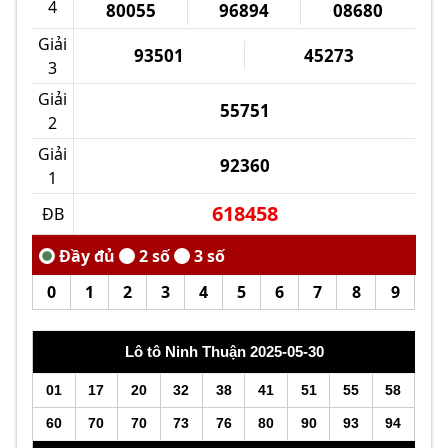
4
80055
96894
08680
Giải
93501
45273
3
Giải
55751
2
Giải
92360
1
618458
ĐB
0
1
2
3
4
5
6
7
8
9
Lô tô Ninh Thuận 2025-05-30
01
17
20
32
38
41
51
55
58
60
70
70
73
76
80
90
93
94