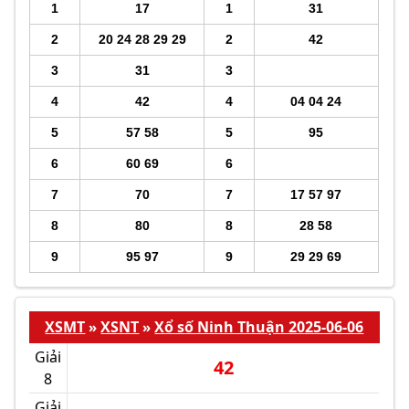
1
17
1
31
2
20 24 28 29 29
2
42
3
31
3
4
42
4
04 04 24
5
57 58
5
95
6
60 69
6
7
70
7
17 57 97
8
80
8
28 58
9
95 97
9
29 29 69
XSMT
XSNT
Xổ số Ninh Thuận 2025-06-06
»
»
Giải
42
8
Giải