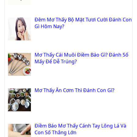
Đêm Mơ Thấy Bộ Mặt Tươi Cười Đánh Con
Gì Hôm Nay?
Mơ Thấy Cái Muôi Điềm Báo Gì? Đánh Số
Mấy Để Dễ Trúng?
Mơ Thấy Ăn Cơm Thì Đánh Con Gì?
Điềm Báo Mơ Thấy Cánh Tay Lông Lá Và
Con Số Thắng Lớn