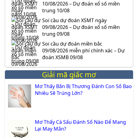
10/08/2026 – Dự đoán xổ số miền
trung 10/08
Soi cầu dự đoán XSMT ngày
09/08/2026 – Dự đoán xổ số miền
trung 09/08
Soi cầu dự đoán miền bắc
09/08/2026 miễn phí chính xác – Dự
đoán XSMB 09/08
Giải mã giấc mơ
Mơ Thấy Bắn Bị Thương Đánh Con Số Bao
Nhiêu Sẽ Trúng Lớn?
Mơ Thấy Cá Sấu Đánh Số Nào Để Mang
Lại May Mắn?