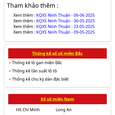
Tham khảo thêm :
Xem thêm :
KQXS Ninh Thuận - 06-06-2025
Xem thêm :
KQXS Ninh Thuận - 30-05-2025
Xem thêm :
KQXS Ninh Thuận - 23-05-2025
Xem thêm :
KQXS Ninh Thuận - 09-05-2025
Thống kê xổ số miền Bắc
Thống kê lô gan miền Bắc
Thống kê tần suất lô tô
Thống kê chu kỳ dàn đặc biệt
Xổ số miền Nam
Hồ Chí Minh
Long An