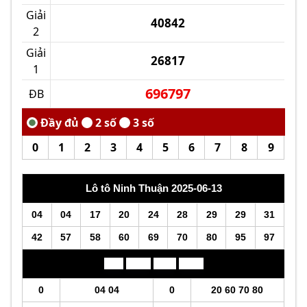
Giải
40842
2
Giải
26817
1
696797
ĐB
0
1
2
3
4
5
6
7
8
9
Lô tô Ninh Thuận 2025-06-13
04
04
17
20
24
28
29
29
31
42
57
58
60
69
70
80
95
97
Đầu
Lô tô
Đuôi
Lô tô
0
04 04
0
20 60 70 80