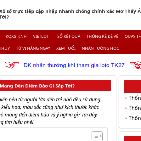
Xổ số trực tiếp cập nhập nhanh chóng chính xác Mơ Thấy 
Tới?
KQXS TỈNH
VIETLOTT
SỔ KẾT QUẢ
THỐNG KÊ ĐỀ VỀ
QUAY T
THỦY
TỬ VI HÀNG NGÀY
XEM TUỔI
NHÂN TƯỚNG HỌC
Mang Đến Điềm Báo Gì Sắp Tới?
Thốn
biến nên từ người lớn đến trẻ nhỏ đều sử dụng.
 kiểu hoa, màu sắc cũng như kích thước khác
Thống
ó mang đến điềm báo và ý nghĩa gì? Tại đây,
Thốn
g tìm hiểu nhé!