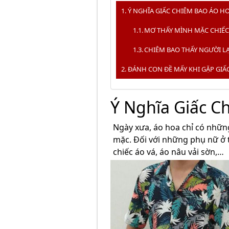
Ý NGHĨA GIẤC CHIÊM BAO ÁO HO
MƠ THẤY MÌNH MẶC CHIẾC
CHIÊM BAO THẤY NGƯỜI L
ĐÁNH CON ĐỀ MẤY KHI GẶP GIẤ
Ý Nghĩa Giấc C
Ngày xưa, áo hoa chỉ có những
mặc. Đối với những phụ nữ ở 
chiếc áo vá, áo nâu vải sờn,…