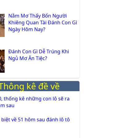
Nằm Mơ Thấy Bốn Người
Khiêng Quan Tài Đánh Con Gì
Ngày Hôm Nay?
Đánh Con Gì Dễ Trúng Khi
Ngủ Mơ Ăn Tiệc?
Thông kê đề về
0, thống kê những con lô sẽ ra
ôm sau
c biệt về 51 hôm sau đánh lô tô