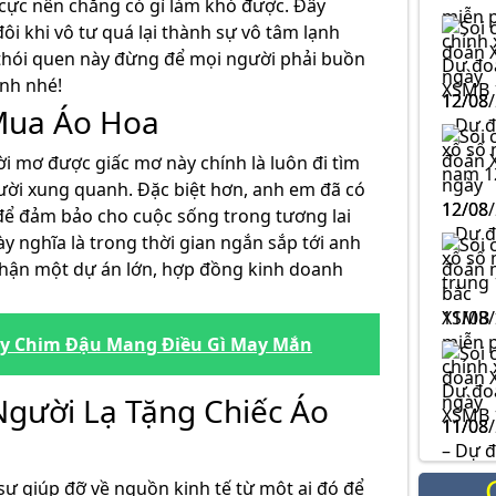
 cực nên chẳng có gì làm khó được. Đây
ôi khi vô tư quá lại thành sự vô tâm lạnh
thói quen này đừng để mọi người phải buồn
ình nhé!
12/08
Mua Áo Hoa
ời mơ được giấc mơ này chính là luôn đi tìm
gười xung quanh. Đặc biệt hơn, anh em đã có
12/08
 để đảm bảo cho cuộc sống trong tương lai
ày nghĩa là trong thời gian ngắn sắp tới anh
nhận một dự án lớn, hợp đồng kinh doanh
XSMB 
ấy Chim Đậu Mang Điều Gì May Mắn
gười Lạ Tặng Chiếc Áo
11/08
ự giúp đỡ về nguồn kinh tế từ một ai đó để