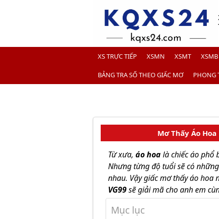
XS TRỰC TIẾP
XSMN
XSMT
XSMB
BẢNG TRA SỐ THEO GIẤC MƠ
PHONG 
Mơ Thấy Áo Hoa 
Từ xưa,
áo hoa
là chiếc áo phổ 
Nhưng từng độ tuổi sẽ có những
nhau. Vậy giấc mơ thấy áo hoa n
VG99
sẽ giải mã cho anh em cùn
Mục lục