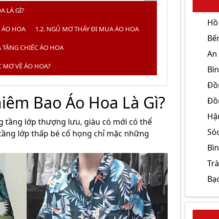
A LÀ GÌ?
Hồ
 ÁO HOA
NGỦ MƠ THẤY ĐI MUA ÁO HOA
Bế
Ạ TẶNG CHIẾC ÁO HOA
An
C MƠ VỀ ÁO HOA?
Bì
Đồ
hiêm Bao Áo Hoa Là Gì?
Đồ
Hậ
 tầng lớp thượng lưu, giàu có mới có thể
Só
tầng lớp thấp bé cổ họng chỉ mặc những
Bì
Trà
Bạc