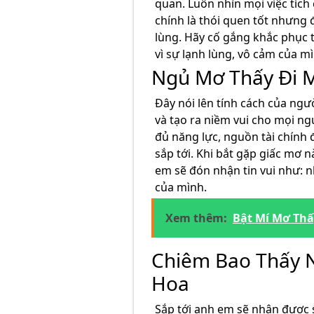
quan. Luôn nhìn mọi việc tích
chính là thói quen tốt nhưng đ
lùng. Hãy cố gắng khắc phục 
vì sự lạnh lùng, vô cảm của m
Ngủ Mơ Thấy Đi 
Đây nói lên tính cách của ngư
và tạo ra niềm vui cho mọi n
đủ năng lực, nguồn tài chính
sắp tới. Khi bắt gặp giấc mơ n
em sẽ đón nhận tin vui như: 
của mình.
Xem thêm:
Bật Mí Mơ Th
Chiêm Bao Thấy N
Hoa
Sắp tới anh em sẽ nhận được s