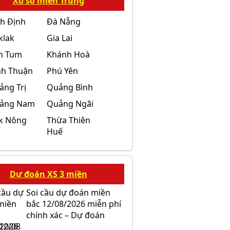
Xổ số miền Trung
nh Định
Đà Nẵng
klak
Gia Lai
n Tum
Khánh Hoà
nh Thuận
Phú Yên
ảng Trị
Quảng Bình
ảng Nam
Quảng Ngãi
k Nông
Thừa Thiên
Huế
Dự đoán XS 3 miền
Soi cầu dự đoán miền
bắc 12/08/2026 miễn phí
chính xác – Dự đoán
12/08