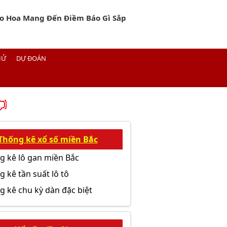
Áo Hoa Mang Đến Điềm Báo Gì Sắp
HỬ
DỰ ĐOÁN
Thống kê xổ số miền Bắc
g kê lô gan miền Bắc
 kê tần suất lô tô
g kê chu kỳ dàn đặc biệt