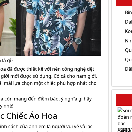
Bì
Da
Ko
Ni
Qu
Qu
là gì?
Đắ
hoa đã được thiết kế với nền công nghệ dệt
 giới mới được sử dụng. Có cả cho nam giới,
i mái lựa chọn một chiếc phù hợp nhất cho
oa còn mang đến điềm báo, ý nghĩa gì hãy
y nhé!
c Chiếc Áo Hoa
ính cách của anh em là người vui vẻ và lạc
XSMB 