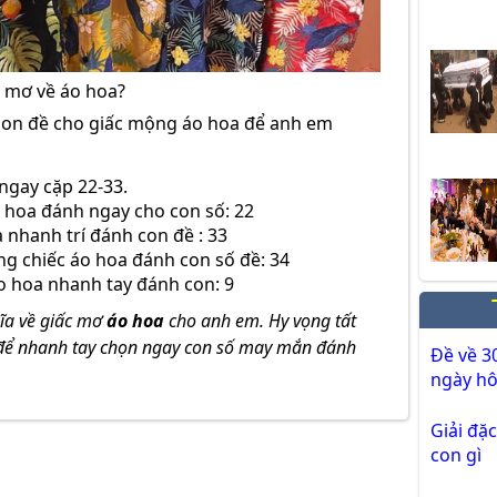
 mơ về áo hoa?
con đề cho giấc mộng áo hoa để anh em
gay cặp 22-33.
 hoa đánh ngay cho con số: 22
nhanh trí đánh con đề : 33
ng chiếc áo hoa đánh con số đề: 34
o hoa nhanh tay đánh con: 9
hĩa về giấc mơ
áo hoa
cho anh em. Hy vọng tất
 để nhanh tay chọn ngay con số may mắn đánh
Đề về 3
ngày h
Giải đặ
con gì