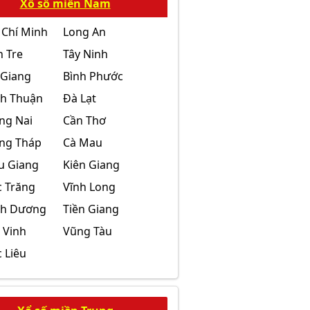
Xổ số miền Nam
 Chí Minh
Long An
n Tre
Tây Ninh
 Giang
Bình Phước
nh Thuận
Đà Lạt
ng Nai
Cần Thơ
ng Tháp
Cà Mau
u Giang
Kiên Giang
c Trăng
Vĩnh Long
nh Dương
Tiền Giang
 Vinh
Vũng Tàu
 Liêu