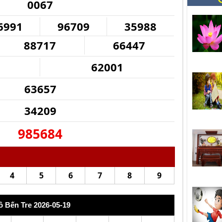
0067
6991
96709
35988
88717
66447
62001
63657
34209
985684
4
5
6
7
8
9
ô Bến Tre 2026-05-19