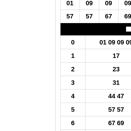
01
09
09
0
57
57
67
6
Đ
0
01 09 09 0
1
17
2
23
3
31
4
44 47
5
57 57
6
67 69