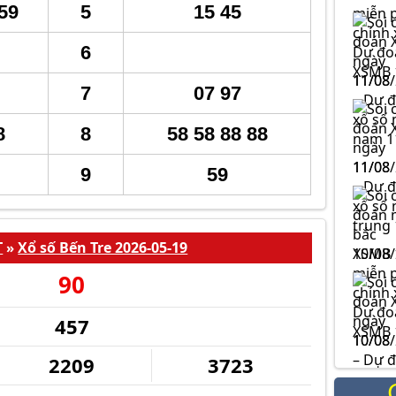
 59
5
15 45
6
11/08
7
07 97
8
8
58 58 88 88
11/08
9
59
T
Xổ số Bến Tre 2026-05-19
»
XSMB 
90
457
10/08
2209
3723