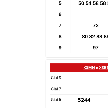
5
50 54 58 58
6
7
72
8
80 82 88 8
9
97
XSMN
XSB
»
Giải 8
Giải 7
5244
Giải 6