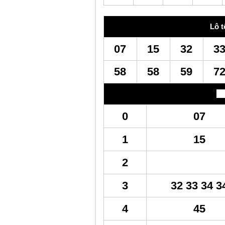
Lô t
07
15
32
3
58
58
59
7
Đ
0
07
1
15
2
3
32 33 34 3
4
45