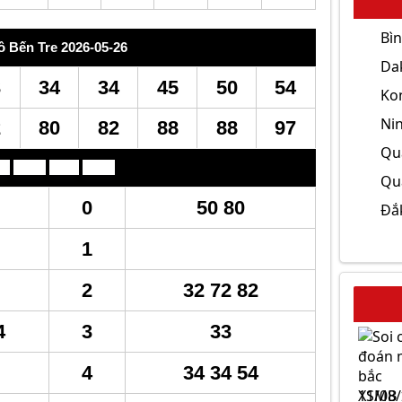
Bì
ô Bến Tre 2026-05-26
Da
3
34
34
45
50
54
Ko
Ni
2
80
82
88
88
97
Qu
ầu
Lô tô
Đuôi
Lô tô
Qu
0
50 80
Đắ
1
2
32 72 82
4
3
33
4
34 34 54
XSMB 