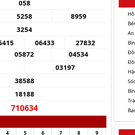
058
Hồ
5258
8959
Bế
3254
An
6415
06433
27832
Bì
Đồ
05872
04534
Đồ
03197
Hậ
38588
Só
Bì
18188
Trà
710634
Bạc
4
5
6
7
8
9