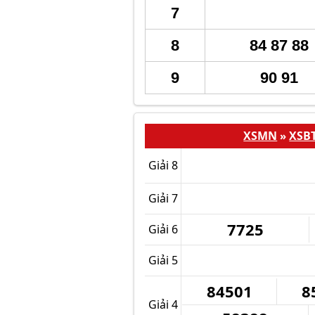
7
8
84 87 88
9
90 91
XSMN
XSB
»
Giải 8
Giải 7
7725
Giải 6
Giải 5
84501
8
Giải 4