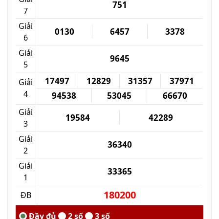
751
7
Giải
0130
6457
3378
6
Giải
9645
5
17497
12829
31357
37971
Giải
4
94538
53045
66670
Giải
19584
42289
3
Giải
36340
2
Giải
33365
1
180200
ĐB