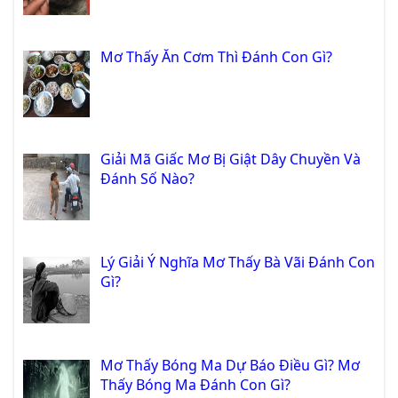
Mơ Thấy Ăn Cơm Thì Đánh Con Gì?
Giải Mã Giấc Mơ Bị Giật Dây Chuyền Và
Đánh Số Nào?
Lý Giải Ý Nghĩa Mơ Thấy Bà Vãi Đánh Con
Gì?
Mơ Thấy Bóng Ma Dự Báo Điều Gì? Mơ
Thấy Bóng Ma Đánh Con Gì?