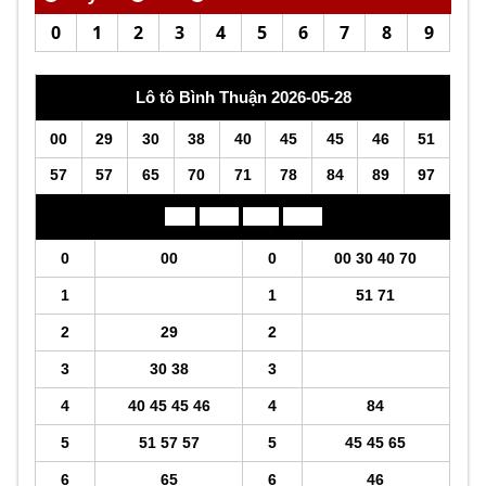
0
1
2
3
4
5
6
7
8
9
Lô tô Bình Thuận 2026-05-28
00
29
30
38
40
45
45
46
51
57
57
65
70
71
78
84
89
97
Đầu
Lô tô
Đuôi
Lô tô
0
00
0
00 30 40 70
1
1
51 71
2
29
2
3
30 38
3
4
40 45 45 46
4
84
5
51 57 57
5
45 45 65
6
65
6
46