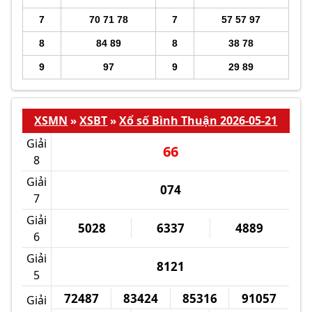
7
70 71 78
7
57 57 97
8
84 89
8
38 78
9
97
9
29 89
XSMN
XSBT
Xổ số Bình Thuận 2026-05-21
»
»
Giải
66
8
Giải
074
7
Giải
5028
6337
4889
6
Giải
8121
5
72487
83424
85316
91057
Giải