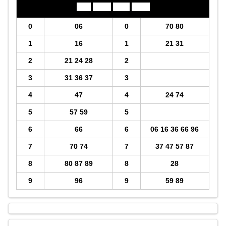
Đầu
Lô tô
Đuôi
Lô tô
0
06
0
70 80
1
16
1
21 31
2
21 24 28
2
3
31 36 37
3
4
47
4
24 74
5
57 59
5
6
66
6
06 16 36 66 96
7
70 74
7
37 47 57 87
8
80 87 89
8
28
9
96
9
59 89