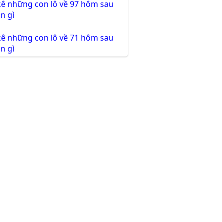
ê những con lô về 97 hôm sau
n gì
ê những con lô về 71 hôm sau
n gì