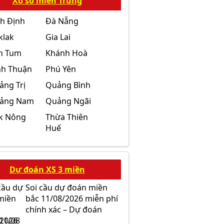
Xổ số miền Trung
nh Định
Đà Nẵng
klak
Gia Lai
n Tum
Khánh Hoà
nh Thuận
Phú Yên
ảng Trị
Quảng Bình
ảng Nam
Quảng Ngãi
k Nông
Thừa Thiên
Huế
Dự đoán XS 3 miền
Soi cầu dự đoán miền
bắc 11/08/2026 miễn phí
chính xác – Dự đoán
11/08