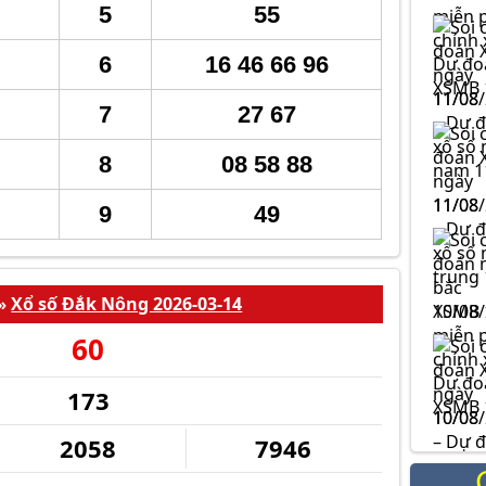
5
55
6
16 46 66 96
11/08
7
27 67
8
08 58 88
11/08
9
49
Xổ số Đắk Nông 2026-03-14
»
XSMB 
60
173
10/08
2058
7946