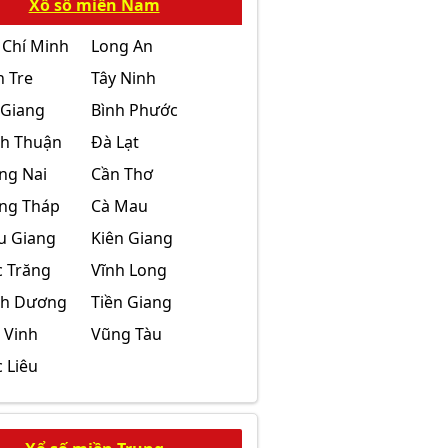
Xổ số miền Nam
 Chí Minh
Long An
n Tre
Tây Ninh
 Giang
Bình Phước
nh Thuận
Đà Lạt
ng Nai
Cần Thơ
ng Tháp
Cà Mau
u Giang
Kiên Giang
c Trăng
Vĩnh Long
nh Dương
Tiền Giang
 Vinh
Vũng Tàu
 Liêu