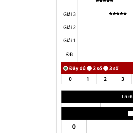
*****
*****
Giải 3
Giải 2
Giải 1
ĐB
0
1
2
3
Lô tô
Đ
0