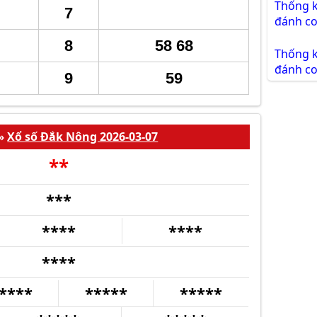
Thống k
7
đánh co
8
58 68
Thống k
đánh co
9
59
Xổ số Đắk Nông 2026-03-07
»
**
***
****
****
****
****
*****
*****