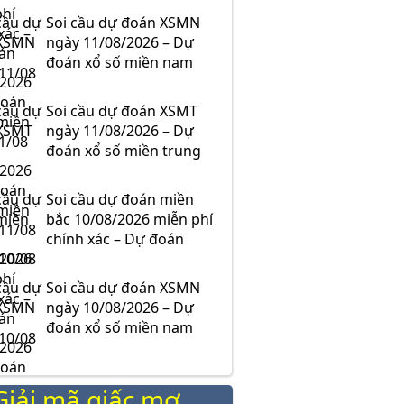
Soi cầu dự đoán XSMN
ngày 11/08/2026 – Dự
đoán xổ số miền nam
Soi cầu dự đoán XSMT
ngày 11/08/2026 – Dự
đoán xổ số miền trung
Soi cầu dự đoán miền
bắc 10/08/2026 miễn phí
chính xác – Dự đoán
10/08
Soi cầu dự đoán XSMN
ngày 10/08/2026 – Dự
đoán xổ số miền nam
Giải mã giấc mơ