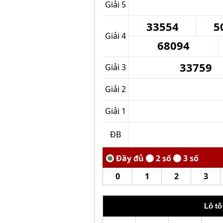
Giải 5
33554
5
Giải 4
68094
33759
Giải 3
Giải 2
Giải 1
ĐB
0
1
2
3
Lô tô