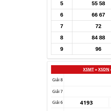
5
55 58
6
66 67
7
72
8
84 88
9
96
XSMT
XSDN
»
Giải 8
Giải 7
4193
Giải 6