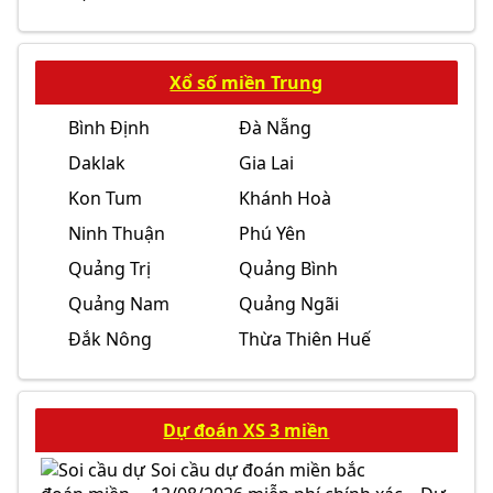
Xổ số miền Trung
Bình Định
Đà Nẵng
Daklak
Gia Lai
Kon Tum
Khánh Hoà
Ninh Thuận
Phú Yên
Quảng Trị
Quảng Bình
Quảng Nam
Quảng Ngãi
Đắk Nông
Thừa Thiên Huế
Dự đoán XS 3 miền
Soi cầu dự đoán miền bắc