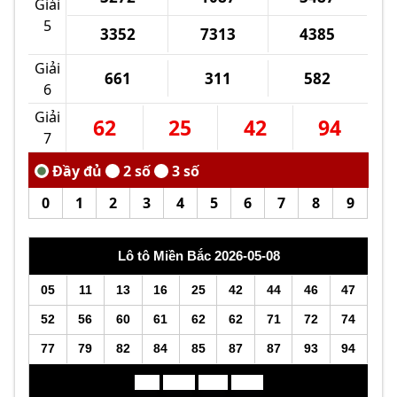
Giải
5
3352
7313
4385
Giải
661
311
582
6
Giải
62
25
42
94
7
0
1
2
3
4
5
6
7
8
9
Lô tô Miền Bắc 2026-05-08
05
11
13
16
25
42
44
46
47
52
56
60
61
62
62
71
72
74
77
79
82
84
85
87
87
93
94
Đầu
Lô tô
Đuôi
Lô tô