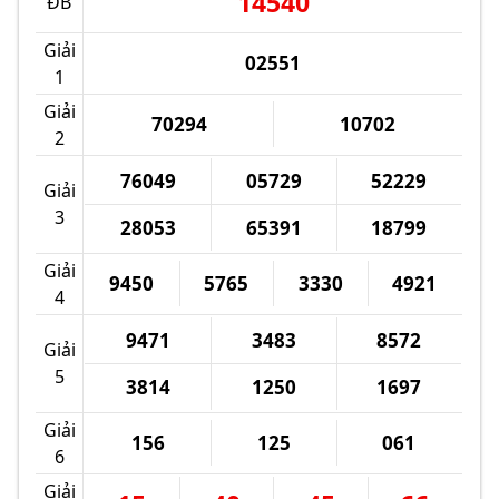
14540
ĐB
Giải
02551
1
Giải
70294
10702
2
76049
05729
52229
Giải
3
28053
65391
18799
Giải
9450
5765
3330
4921
4
9471
3483
8572
Giải
5
3814
1250
1697
Giải
156
125
061
6
Giải