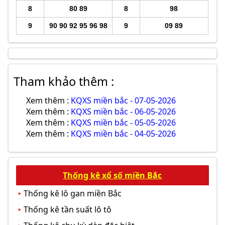
8
80 89
8
98
9
90 90 92 95 96 98
9
09 89
Tham khảo thêm :
Xem thêm :
KQXS miền bắc - 07-05-2026
Xem thêm :
KQXS miền bắc - 06-05-2026
Xem thêm :
KQXS miền bắc - 05-05-2026
Xem thêm :
KQXS miền bắc - 04-05-2026
Thống kê xổ số miền Bắc
Thống kê lô gan miền Bắc
Thống kê tần suất lô tô