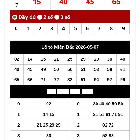
15
40
45
66
7
0
1
2
3
4
5
6
7
8
9
Lô tô Miền Bắc 2026-05-07
02
14
15
21
25
29
29
30
40
40
45
49
50
50
51
53
56
61
65
66
71
72
83
91
94
97
99
Đầu
Lô tô
Đuôi
Lô tô
0
02
0
30 40 40 50 50
1
14 15
1
21 51 61 71 91
2
21 25 29 29
2
02 72
3
30
3
53 83