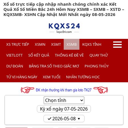
Xổ số trực tiếp cập nhập nhanh chóng chính xác Kết
Quả Xổ Số Miền Bắc 24h Hôm Nay XSMB – SXMB – XSTD –
KQXSMB- XSHN Cập Nhật Mới Nhất ngày 08-05-2026
XS TRỰC TIẾP
XSMN
XSMT
XSMB
KQXS TỈNH
VIETLOTT
SỔ KẾT QUẢ
THỐNG KÊ ĐỀ VỀ
QUAY THỬ
DỰ ĐOÁN
BẢNG TRA SỐ THEO GIẤC MƠ
PHONG THỦY
TỬ VI HÀNG NGÀY
XEM TUỔI
NHÂN TƯỚNG HỌC
Kỳ xổ ngày 07-05-2026
2026-05-08