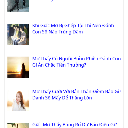
Khi Giấc Mơ Bị Ghép Tội Thì Nên Đánh
Con Số Nào Trúng Đậm
Mơ Thấy Có Người Buồn Phiền Đánh Con
Gì Ăn Chắc Tiền Thưởng?
Mơ Thấy Cười Với Bản Thân Điềm Báo Gì?
Đánh Số Mấy Để Thắng Lớn
Giấc Mơ Thấy Bóng Rổ Dự Báo Điều Gì?