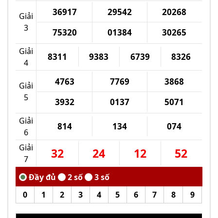
36917
29542
20268
Giải
3
75320
01384
30265
Giải
8311
9383
6739
8326
4
4763
7769
3868
Giải
5
3932
0137
5071
Giải
814
134
074
6
Giải
32
24
12
52
7
0
1
2
3
4
5
6
7
8
9