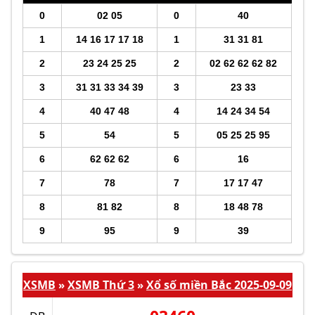
0
02 05
0
40
1
14 16 17 17 18
1
31 31 81
2
23 24 25 25
2
02 62 62 62 82
3
31 31 33 34 39
3
23 33
4
40 47 48
4
14 24 34 54
5
54
5
05 25 25 95
6
62 62 62
6
16
7
78
7
17 17 47
8
81 82
8
18 48 78
9
95
9
39
XSMB
XSMB Thứ 3
Xổ số miền Bắc 2025-09-09
»
»