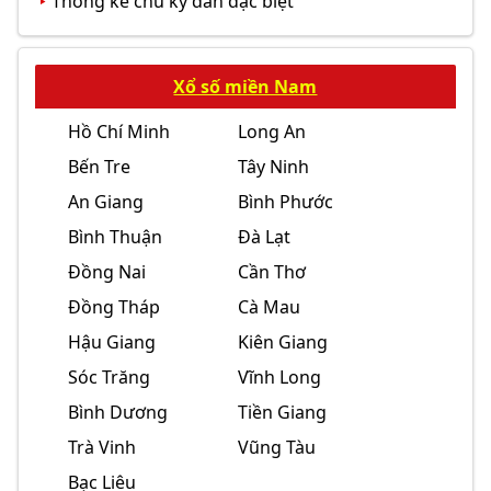
Thống kê chu kỳ dàn đặc biệt
Xổ số miền Nam
Hồ Chí Minh
Long An
Bến Tre
Tây Ninh
An Giang
Bình Phước
Bình Thuận
Đà Lạt
Đồng Nai
Cần Thơ
Đồng Tháp
Cà Mau
Hậu Giang
Kiên Giang
Sóc Trăng
Vĩnh Long
Bình Dương
Tiền Giang
Trà Vinh
Vũng Tàu
Bạc Liêu