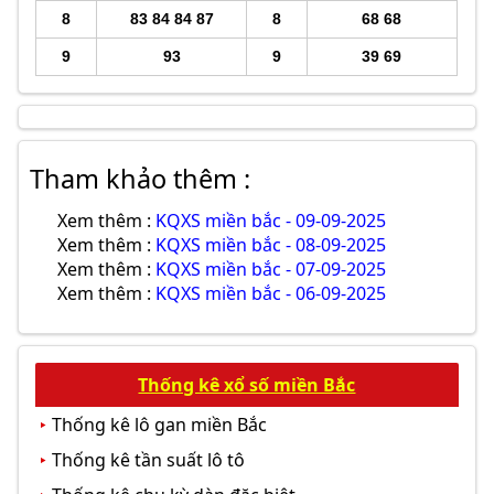
8
83 84 84 87
8
68 68
9
93
9
39 69
Tham khảo thêm :
Xem thêm :
KQXS miền bắc - 09-09-2025
Xem thêm :
KQXS miền bắc - 08-09-2025
Xem thêm :
KQXS miền bắc - 07-09-2025
Xem thêm :
KQXS miền bắc - 06-09-2025
Thống kê xổ số miền Bắc
Thống kê lô gan miền Bắc
Thống kê tần suất lô tô