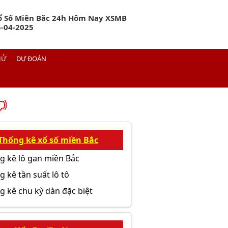
Xổ Số Miền Bắc 24h Hôm Nay XSMB
-04-2025
HỬ
DỰ ĐOÁN
Thống kê xổ số miền Bắc
g kê lô gan miền Bắc
 kê tần suất lô tô
g kê chu kỳ dàn đặc biệt