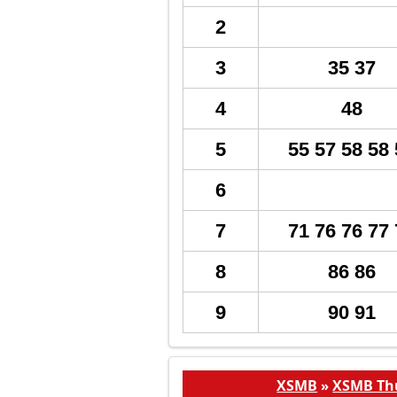
2
3
35 37
4
48
5
55 57 58 58
6
7
71 76 76 77
8
86 86
9
90 91
XSMB
XSMB Th
»