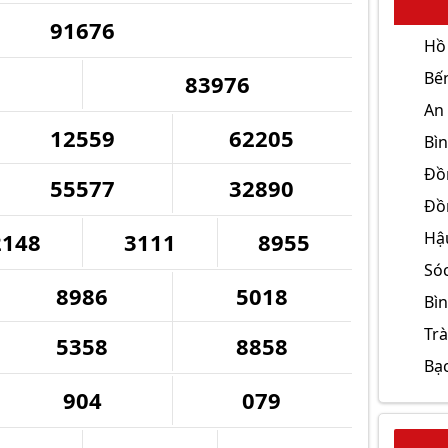
91676
Hồ
Bế
83976
An
12559
62205
Bì
Đồ
55577
32890
Đồ
2148
3111
8955
Hậ
Só
8986
5018
Bì
Trà
5358
8858
Bạc
904
079