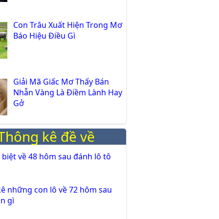
Con Trâu Xuất Hiện Trong Mơ
Báo Hiệu Điều Gì
Giải Mã Giấc Mơ Thấy Bán
Nhẫn Vàng Là Điềm Lành Hay
Gở
Thông kê đề về
c biệt về 48 hôm sau đánh lô tô
ê những con lô về 72 hôm sau
n gì