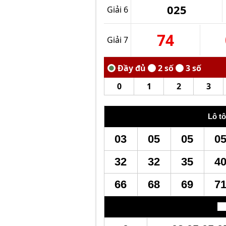
025
Giải 6
74
Giải 7
0
1
2
3
Lô t
03
05
05
0
32
32
35
4
66
68
69
7
Đ