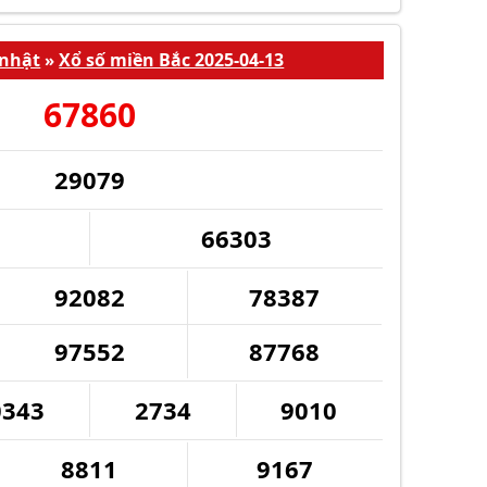
nhật
Xổ số miền Bắc 2025-04-13
»
67860
29079
66303
92082
78387
97552
87768
0343
2734
9010
8811
9167