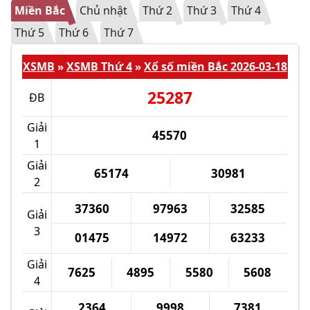
Miền Bắc
Chủ nhật
Thứ 2
Thứ 3
Thứ 4
Thứ 5
Thứ 6
Thứ 7
XSMB
XSMB Thứ 4
Xổ số miền Bắc 2026-03-18
»
»
25287
ĐB
Giải
45570
1
Giải
65174
30981
2
37360
97963
32585
Giải
3
01475
14972
63233
Giải
7625
4895
5580
5608
4
2364
9998
7381