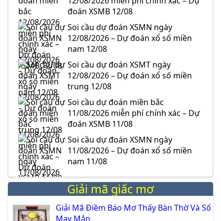
12/08/2026 miễn phí chính xác – Dự
đoán XSMB 12/08
Soi cầu dự đoán XSMN ngày
12/08/2026 – Dự đoán xổ số miền
nam 12/08
Soi cầu dự đoán XSMT ngày
12/08/2026 – Dự đoán xổ số miền
trung 12/08
Soi cầu dự đoán miền bắc
11/08/2026 miễn phí chính xác – Dự
đoán XSMB 11/08
Soi cầu dự đoán XSMN ngày
11/08/2026 – Dự đoán xổ số miền
nam 11/08
Giải mã giấc mơ
Giải Mã Điềm Báo Mơ Thấy Bàn Thờ Và Số
May Mắn