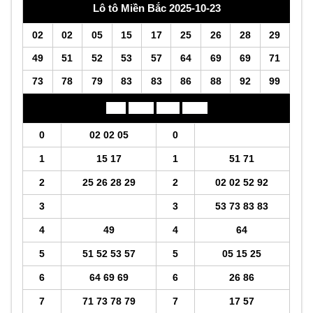
Lô tô Miền Bắc 2025-10-23
02
02
05
15
17
25
26
28
29
49
51
52
53
57
64
69
69
71
73
78
79
83
83
86
88
92
99
Đầu
Lô tô
Đuôi
Lô tô
0
02 02 05
0
1
15 17
1
51 71
2
25 26 28 29
2
02 02 52 92
3
3
53 73 83 83
4
49
4
64
5
51 52 53 57
5
05 15 25
6
64 69 69
6
26 86
7
71 73 78 79
7
17 57