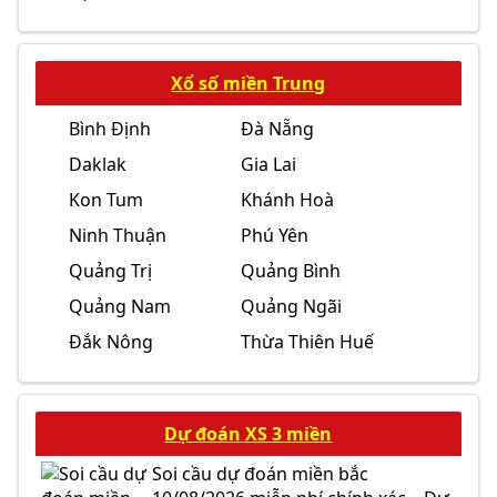
Xổ số miền Trung
Bình Định
Đà Nẵng
Daklak
Gia Lai
Kon Tum
Khánh Hoà
Ninh Thuận
Phú Yên
Quảng Trị
Quảng Bình
Quảng Nam
Quảng Ngãi
Đắk Nông
Thừa Thiên Huế
Dự đoán XS 3 miền
Soi cầu dự đoán miền bắc