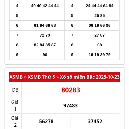
4
40 40 42 44 44
4
24 44 44 64 84
5
5
25 85
6
61 64 66 68
6
06 16 66 96
7
72 79
7
27 87
8
82 84 85 87
8
68
9
96
9
19 19 39 79
XSMB
XSMB Thứ 5
Xổ số miền Bắc 2025-10-23
»
»
80283
ĐB
Giải
97483
1
Giải
56278
37452
2