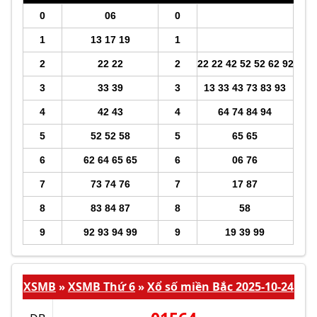
0
06
0
1
13 17 19
1
2
22 22
2
22 22 42 52 52 62 92
3
33 39
3
13 33 43 73 83 93
4
42 43
4
64 74 84 94
5
52 52 58
5
65 65
6
62 64 65 65
6
06 76
7
73 74 76
7
17 87
8
83 84 87
8
58
9
92 93 94 99
9
19 39 99
XSMB
XSMB Thứ 6
Xổ số miền Bắc 2025-10-24
»
»