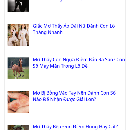
Giấc Mơ Thấy Áo Dài Nữ Đánh Con Lô
Thắng Nhanh
Mơ Thấy Con Ngựa Điềm Báo Ra Sao? Con
Số May Mắn Trong Lô Đề
Mơ Bị Bỏng Vào Tay Nên Đánh Con Số
Nào Để Nhận Được Giải Lớn?
Mơ Thấy Bếp Đun Điềm Hung Hay Cát?