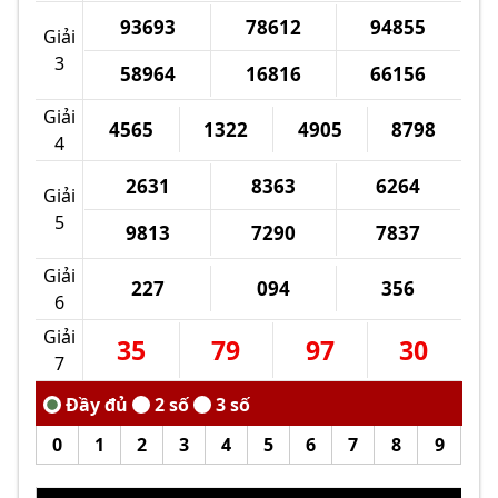
93693
78612
94855
Giải
3
58964
16816
66156
Giải
4565
1322
4905
8798
4
2631
8363
6264
Giải
5
9813
7290
7837
Giải
227
094
356
6
Giải
35
79
97
30
7
0
1
2
3
4
5
6
7
8
9