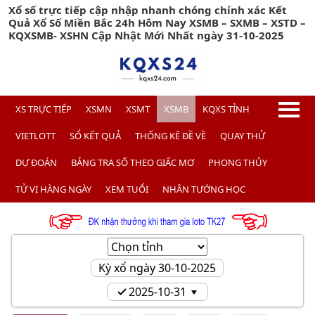
Xổ số trực tiếp cập nhập nhanh chóng chính xác Kết
Quả Xổ Số Miền Bắc 24h Hôm Nay XSMB – SXMB – XSTD –
KQXSMB- XSHN Cập Nhật Mới Nhất ngày 31-10-2025
XS TRỰC TIẾP
XSMN
XSMT
XSMB
KQXS TỈNH
VIETLOTT
SỔ KẾT QUẢ
THỐNG KÊ ĐỀ VỀ
QUAY THỬ
DỰ ĐOÁN
BẢNG TRA SỐ THEO GIẤC MƠ
PHONG THỦY
TỬ VI HÀNG NGÀY
XEM TUỔI
NHÂN TƯỚNG HỌC
Kỳ xổ ngày 30-10-2025
2025-10-31