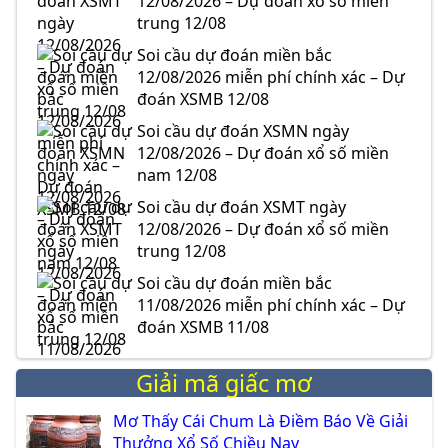
12/08/2026 – Dự đoán xổ số miền
trung 12/08
Soi cầu dự đoán miền bắc
12/08/2026 miễn phí chính xác – Dự
đoán XSMB 12/08
Soi cầu dự đoán XSMN ngày
12/08/2026 – Dự đoán xổ số miền
nam 12/08
Soi cầu dự đoán XSMT ngày
12/08/2026 – Dự đoán xổ số miền
trung 12/08
Soi cầu dự đoán miền bắc
11/08/2026 miễn phí chính xác – Dự
đoán XSMB 11/08
Giải mã giấc mơ
Mơ Thấy Cái Chum Là Điềm Báo Về Giải
Thưởng Xổ Số Chiều Nay