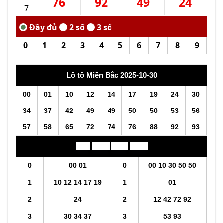
76
92
49
24
7
0
1
2
3
4
5
6
7
8
9
Lô tô Miền Bắc 2025-10-30
00
01
10
12
14
17
19
24
30
34
37
42
49
49
50
50
53
56
57
58
65
72
74
76
88
92
93
Đầu
Lô tô
Đuôi
Lô tô
0
00 01
0
00 10 30 50 50
1
10 12 14 17 19
1
01
2
24
2
12 42 72 92
3
30 34 37
3
53 93