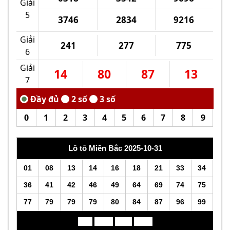
Giải
5
3746
2834
9216
Giải
241
277
775
6
Giải
14
80
87
13
7
0
1
2
3
4
5
6
7
8
9
Lô tô Miền Bắc 2025-10-31
01
08
13
14
16
18
21
33
34
36
41
42
46
49
64
69
74
75
77
79
79
79
80
84
87
96
99
Đầu
Lô tô
Đuôi
Lô tô