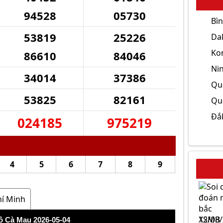
94528
05730
Bì
53819
25226
Da
Ko
86610
84046
Ni
34014
37386
Qu
53825
82161
Qu
Đắ
024185
975219
4
5
6
7
8
9
hí Minh
XSMB 
ô Cà Mau 2026-05-04