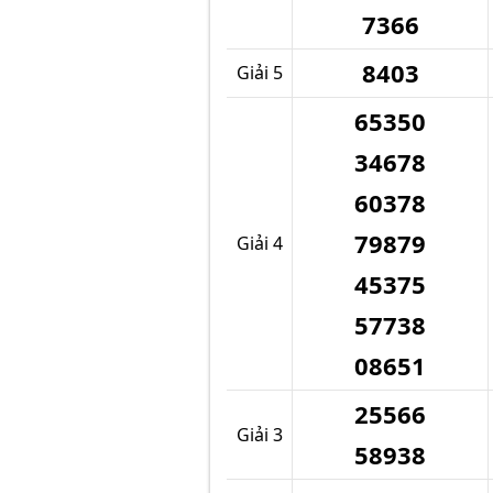
7366
8403
Giải 5
65350
34678
60378
79879
Giải 4
45375
57738
08651
25566
Giải 3
58938