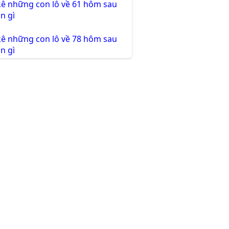
ê những con lô về 61 hôm sau
n gì
ê những con lô về 78 hôm sau
n gì