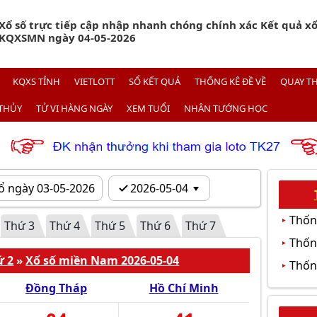
Xổ số trực tiếp cập nhập nhanh chóng chính xác Kết quả 
KQXSMN ngày 04-05-2026
KQXS TỈNH
VIETLOTT
SỔ KẾT QUẢ
THỐNG KÊ ĐỀ VỀ
QUAY T
THỦY
TỬ VI HÀNG NGÀY
XEM TUỔI
NHÂN TƯỚNG HỌC
ổ ngày 03-05-2026
2026-05-04
Thốn
Thứ 3
Thứ 4
Thứ 5
Thứ 6
Thứ 7
Thống
 2
Xổ số miền Nam 2026-05-04
»
Thốn
Đồng Tháp
Hồ Chí Minh