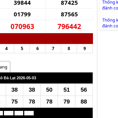
39844
87425
Thống k
đánh co
01799
87565
Thống k
070963
796442
đánh co
4
5
6
7
8
9
iang
tô Đà Lạt 2026-05-03
7
38
38
50
51
56
3
75
78
78
79
88
ầu
Lô tô
Đuôi
Lô tô