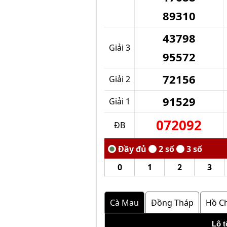
89310
43798
Giải 3
95572
72156
Giải 2
91529
Giải 1
072092
ĐB
0
1
2
3
Cà Mau
Đồng Tháp
Hồ C
Lô t