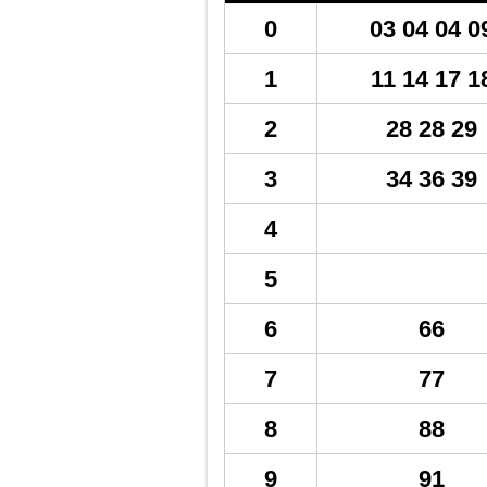
0
03 04 04 0
1
11 14 17 1
2
28 28 29
3
34 36 39
4
5
6
66
7
77
8
88
9
91