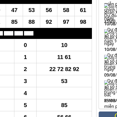
9
47
53
56
58
61
2
85
88
92
97
98
10/08
ầu
Lô tô
Đuôi
Lô tô
0
10
10/08
1
11 61
2
22 72 82 92
09/08
3
53
4
XSMB 
5
85