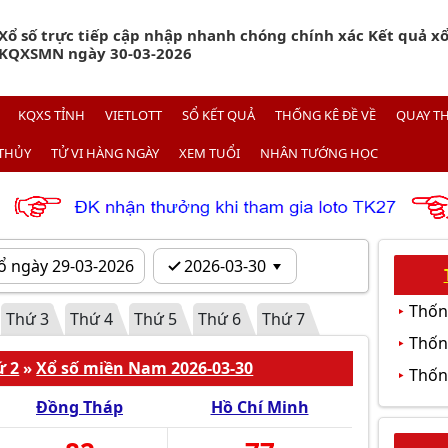
Xổ số trực tiếp cập nhập nhanh chóng chính xác Kết quả 
KQXSMN ngày 30-03-2026
KQXS TỈNH
VIETLOTT
SỔ KẾT QUẢ
THỐNG KÊ ĐỀ VỀ
QUAY T
THỦY
TỬ VI HÀNG NGÀY
XEM TUỔI
NHÂN TƯỚNG HỌC
ổ ngày 29-03-2026
2026-03-30
Thốn
Thứ 3
Thứ 4
Thứ 5
Thứ 6
Thứ 7
Thống
 2
Xổ số miền Nam 2026-03-30
»
Thốn
Đồng Tháp
Hồ Chí Minh