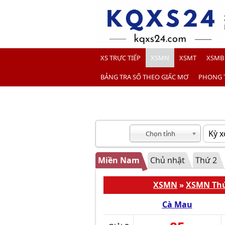
XS TRỰC TIẾP
XSMN
XSMT
XSMB
BẢNG TRA SỐ THEO GIẤC MƠ
PHONG 
Kỳ x
Chọn tỉnh
Miền Nam
Chủ nhật
Thứ 2
XSMN
XSMN Thứ
»
Cà Mau