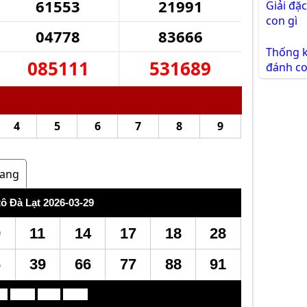
61553
21991
Giải đặ
con gì
04778
83666
Thống k
085111
531689
đánh co
4
5
6
7
8
9
iang
tô Đà Lạt 2026-03-29
9
11
14
17
18
28
6
39
66
77
88
91
ầu
Lô tô
Đuôi
Lô tô