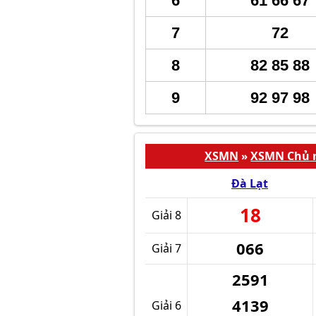
6
61 66 67
7
72
8
82 85 88
9
92 97 98
XSMN
XSMN Chủ 
»
Đà Lạt
18
Giải 8
066
Giải 7
2591
4139
Giải 6