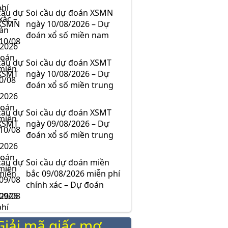
Soi cầu dự đoán XSMN
ngày 10/08/2026 – Dự
đoán xổ số miền nam
Soi cầu dự đoán XSMT
ngày 10/08/2026 – Dự
đoán xổ số miền trung
Soi cầu dự đoán XSMT
ngày 09/08/2026 – Dự
đoán xổ số miền trung
Soi cầu dự đoán miền
bắc 09/08/2026 miễn phí
chính xác – Dự đoán
09/08
Giải mã giấc mơ