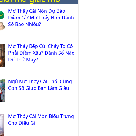
Mơ Thấy Cái Nón Dự Báo
Điềm Gì? Mơ Thấy Nón Đánh
Số Bao Nhiêu?
Mơ Thấy Bếp Củi Cháy To Có
Phải Điềm Xấu? Đánh Số Nào
Để Thử May?
Ngủ Mơ Thấy Cái Chổi Cùng
Con Số Giúp Bạn Làm Giàu
Mơ Thấy Cái Màn Biểu Trưng
Cho Điều Gì