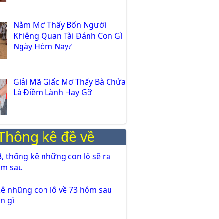
Nằm Mơ Thấy Bốn Người
Khiêng Quan Tài Đánh Con Gì
Ngày Hôm Nay?
Giải Mã Giấc Mơ Thấy Bà Chửa
Là Điềm Lành Hay Gỡ
Thông kê đề về
3, thống kê những con lô sẽ ra
ôm sau
ê những con lô về 73 hôm sau
n gì