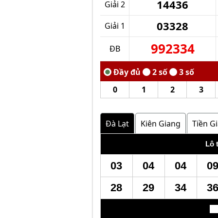
14436
Giải 2
03328
Giải 1
992334
ĐB
0
1
2
3
Đà Lạt
Kiên Giang
Tiền G
Lô 
03
04
04
0
28
29
34
3
Đ