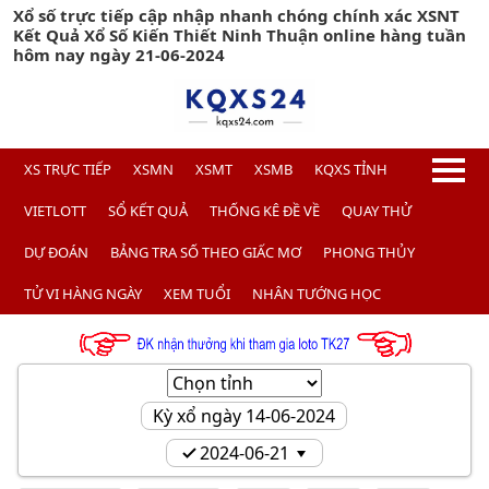
Xổ số trực tiếp cập nhập nhanh chóng chính xác XSNT
Kết Quả Xổ Số Kiến Thiết Ninh Thuận online hàng tuần
hôm nay ngày 21-06-2024
XS TRỰC TIẾP
XSMN
XSMT
XSMB
KQXS TỈNH
VIETLOTT
SỔ KẾT QUẢ
THỐNG KÊ ĐỀ VỀ
QUAY THỬ
DỰ ĐOÁN
BẢNG TRA SỐ THEO GIẤC MƠ
PHONG THỦY
TỬ VI HÀNG NGÀY
XEM TUỔI
NHÂN TƯỚNG HỌC
Kỳ xổ ngày 14-06-2024
2024-06-21