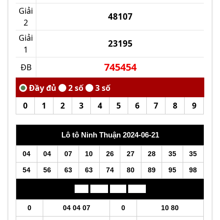
Giải
48107
2
Giải
23195
1
745454
ĐB
0
1
2
3
4
5
6
7
8
9
Lô tô Ninh Thuận 2024-06-21
04
04
07
10
26
27
28
35
35
54
56
63
63
74
80
89
95
98
Đầu
Lô tô
Đuôi
Lô tô
0
04 04 07
0
10 80