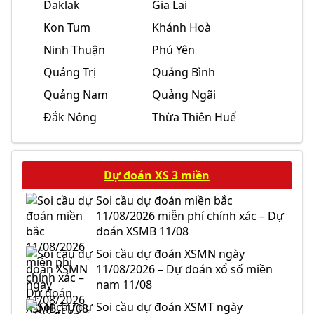
Daklak
Gia Lai
Kon Tum
Khánh Hoà
Ninh Thuận
Phú Yên
Quảng Trị
Quảng Bình
Quảng Nam
Quảng Ngãi
Đắk Nông
Thừa Thiên Huế
Dự đoán XS 3 miền
Soi cầu dự đoán miền bắc
11/08/2026 miễn phí chính xác – Dự
đoán XSMB 11/08
Soi cầu dự đoán XSMN ngày
11/08/2026 – Dự đoán xổ số miền
nam 11/08
Soi cầu dự đoán XSMT ngày