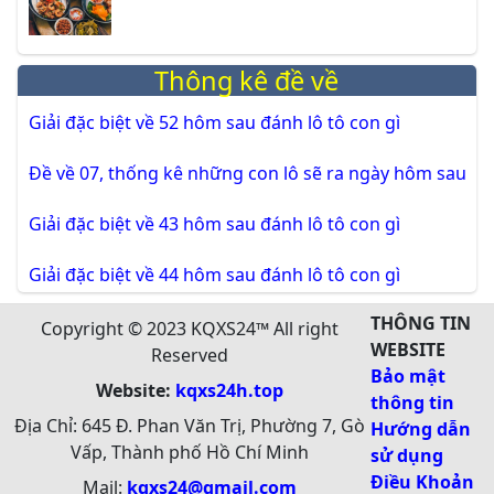
Thông kê đề về
Giải đặc biệt về 52 hôm sau đánh lô tô con gì
Đề về 07, thống kê những con lô sẽ ra ngày hôm sau
Giải đặc biệt về 43 hôm sau đánh lô tô con gì
Giải đặc biệt về 44 hôm sau đánh lô tô con gì
THÔNG TIN
Copyright © 2023 KQXS24™ All right
WEBSITE
Reserved
Bảo mật
Website:
kqxs24h.top
thông tin
Địa Chỉ: 645 Đ. Phan Văn Trị, Phường 7, Gò
Hướng dẫn
Vấp, Thành phố Hồ Chí Minh
sử dụng
Điều Khoản
Mail:
kqxs24@gmail.com