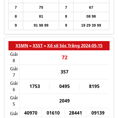
7
75
7
67
8
81
8
08 98
9
91 98 99
9
19 29 39 99
XSMN
XSST
Xổ số Sóc Trăng 2024-05-15
»
»
Giải
72
8
Giải
357
7
Giải
1753
0495
8195
6
Giải
2049
5
40970
01610
28441
09139
Giải