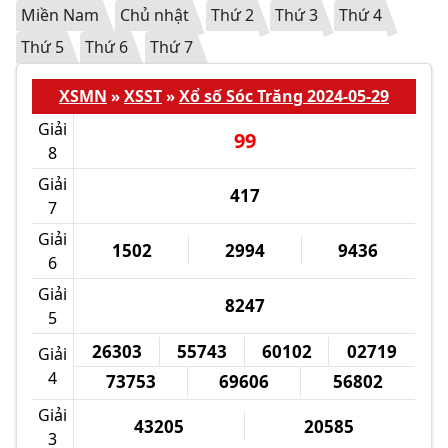
Miền Nam
Chủ nhật
Thứ 2
Thứ 3
Thứ 4
Thứ 5
Thứ 6
Thứ 7
XSMN
XSST
Xổ số Sóc Trăng 2024-05-29
»
»
Giải
99
8
Giải
417
7
Giải
1502
2994
9436
6
Giải
8247
5
26303
55743
60102
02719
Giải
4
73753
69606
56802
Giải
43205
20585
3