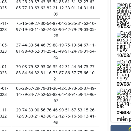
-08-
45-25-29-37-43-95-54-83-61-31-32-27-62-
025
85-77-19-63-62-82-21-12-33-01-14-31-61-
09
-11-
75-16-69-27-30-64-87-04-36-35-31-62-10-
10/08
023
97-19-90-11-58-74-53-90-42-79-29-03-05-
28
-05-
37-44-33-54-46-79-88-19-75-19-64-67-11-
023
81-98-40-62-01-25-43-49-91-24-76-31-54-
10/08
45
-01-
70-08-79-82-93-06-35-42-31-44-54-75-77-
023
83-84-64-32-81-16-73-87-86-57-75-66-10-
21
09/08
-01-
05-28-67-29-79-31-30-42-53-73-50-37-49-
023
14-79-34-77-52-63-88-64-43-91-59-47-96-
67
-11-
29-74-39-90-56-76-46-90-51-67-53-15-26-
XSMB 
022
72-90-30-21-43-98-12-12-76-16-50-13-41-
49