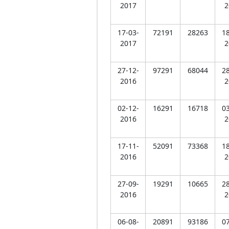
2017
2
17-03-
72191
28263
18
2017
2
27-12-
97291
68044
28
2016
2
02-12-
16291
16718
03
2016
2
17-11-
52091
73368
18
2016
2
27-09-
19291
10665
28
2016
2
06-08-
20891
93186
07