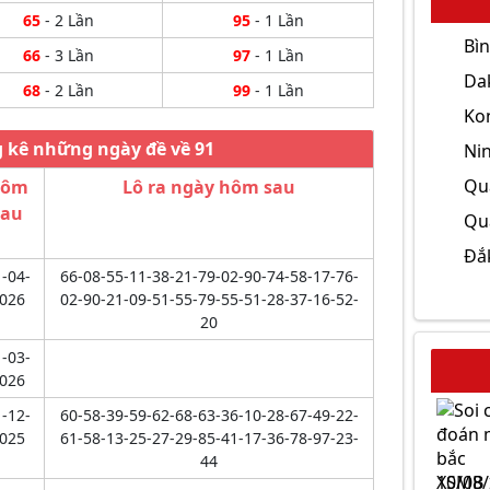
65
- 2 Lần
95
- 1 Lần
Bì
66
- 3 Lần
97
- 1 Lần
Da
68
- 2 Lần
99
- 1 Lần
Ko
 kê những ngày đề về 91
Ni
Qu
Hôm
Lô ra ngày hôm sau
sau
Qu
Đắ
-04-
66-08-55-11-38-21-79-02-90-74-58-17-76-
026
02-90-21-09-51-55-79-55-51-28-37-16-52-
20
-03-
026
-12-
60-58-39-59-62-68-63-36-10-28-67-49-22-
025
61-58-13-25-27-29-85-41-17-36-78-97-23-
44
XSMB 