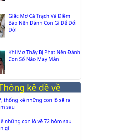
Giấc Mơ Cá Trạch Và Điềm
Báo Nên Đánh Con Gì Để Đổi
Đời
Khi Mơ Thấy Bị Phạt Nên Đánh
Con Số Nào May Mắn
Thông kê đề về
7, thống kê những con lô sẽ ra
ôm sau
ê những con lô về 72 hôm sau
n gì