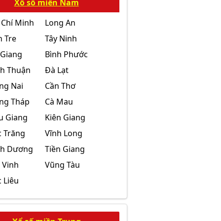
Xổ số miền Nam
 Chí Minh
Long An
n Tre
Tây Ninh
 Giang
Bình Phước
nh Thuận
Đà Lạt
ng Nai
Cần Thơ
ng Tháp
Cà Mau
u Giang
Kiên Giang
c Trăng
Vĩnh Long
nh Dương
Tiền Giang
 Vinh
Vũng Tàu
 Liêu