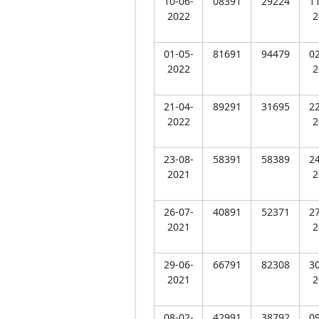
10-06-
08391
29224
11
2022
2
01-05-
81691
94479
02
2022
2
21-04-
89291
31695
22
2022
2
23-08-
58391
58389
24
2021
2
26-07-
40891
52371
27
2021
2
29-06-
66791
82308
30
2021
2
08-02-
42991
38792
09