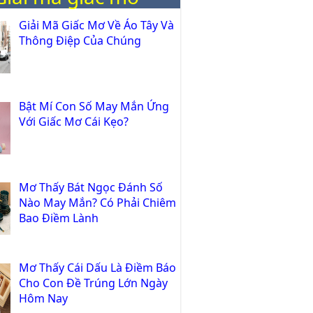
Giải Mã Giấc Mơ Về Áo Tây Và
Thông Điệp Của Chúng
Bật Mí Con Số May Mắn Ứng
Với Giấc Mơ Cái Kẹo?
Mơ Thấy Bát Ngọc Đánh Số
Nào May Mắn? Có Phải Chiêm
Bao Điềm Lành
Mơ Thấy Cái Dấu Là Điềm Báo
Cho Con Đề Trúng Lớn Ngày
Hôm Nay