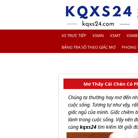
XS TRỰC TIẾP
XSMN
XSMT
XSMB
BẢNG TRA SỐ THEO GIẤC MƠ
PHONG 
Mơ Thấy Cái Chén Có Ph
Chúng ta thường hay mơ đến nh
cuộc sống. Tương tự như vậy, rấ
giấc ngủ của mình. Giấc chiêm
lành trong cuộc sống. Vậy nên đá
cùng
kqxs24
tìm kiếm lời giải 