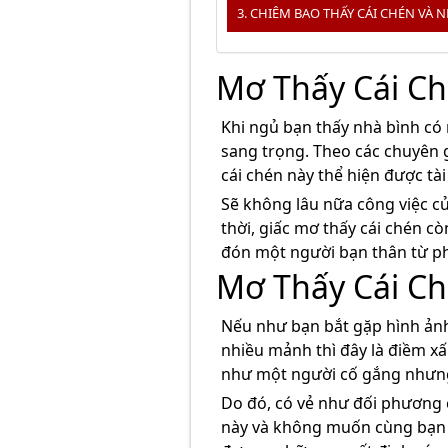
CHIÊM BAO THẤY CÁI CHÉN VÀ 
Mơ Thấy Cái C
Khi ngủ bạn thấy nhà bình có 
sang trọng. Theo các chuyên 
cái chén này thể hiện được tà
Sẽ không lâu nữa công việc c
thời, giấc mơ thấy cái chén c
đón một người bạn thân từ ph
Mơ Thấy Cái C
Nếu như bạn bắt gặp hình ảnh
nhiều mảnh thì đây là điềm x
như một người cố gắng nhưn
Do đó, có vẻ như đối phương 
này và không muốn cùng bạn t