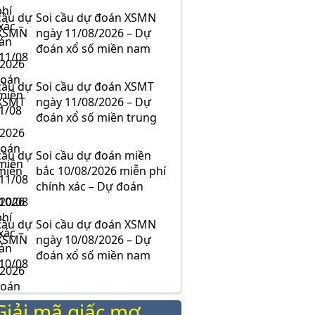
Soi cầu dự đoán XSMN
ngày 11/08/2026 – Dự
đoán xổ số miền nam
Soi cầu dự đoán XSMT
ngày 11/08/2026 – Dự
đoán xổ số miền trung
Soi cầu dự đoán miền
bắc 10/08/2026 miễn phí
chính xác – Dự đoán
10/08
Soi cầu dự đoán XSMN
ngày 10/08/2026 – Dự
đoán xổ số miền nam
Giải mã giấc mơ