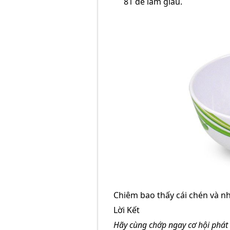
81 để làm giàu.
Chiêm bao thấy cái chén và n
Lời Kết
Hãy cùng chớp ngay cơ hội phát 