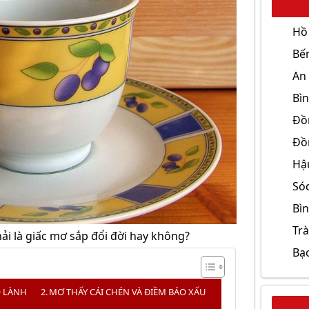
Hồ
Bế
An
Bì
Đồ
Đồ
Hậ
Só
Bì
Trà
ải là giấc mơ sắp đổi đời hay không?
Bạc
O LÀNH
MƠ THẤY CÁI CHÉN VÀ ĐIỀM BÁO XẤU