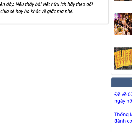
n đây. Nếu thấy bài viết hữu ích hãy theo dõi
chia sẻ hay ho khác về giấc mơ nhé.
Đề về 0
ngày h
Thống k
đánh co