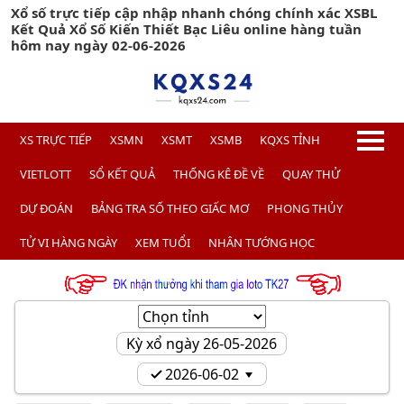
Xổ số trực tiếp cập nhập nhanh chóng chính xác XSBL
Kết Quả Xổ Số Kiến Thiết Bạc Liêu online hàng tuần
hôm nay ngày 02-06-2026
XS TRỰC TIẾP
XSMN
XSMT
XSMB
KQXS TỈNH
VIETLOTT
SỔ KẾT QUẢ
THỐNG KÊ ĐỀ VỀ
QUAY THỬ
DỰ ĐOÁN
BẢNG TRA SỐ THEO GIẤC MƠ
PHONG THỦY
TỬ VI HÀNG NGÀY
XEM TUỔI
NHÂN TƯỚNG HỌC
Kỳ xổ ngày 26-05-2026
2026-06-02