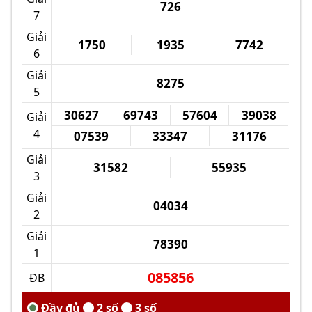
726
7
Giải
1750
1935
7742
6
Giải
8275
5
30627
69743
57604
39038
Giải
4
07539
33347
31176
Giải
31582
55935
3
Giải
04034
2
Giải
78390
1
085856
ĐB