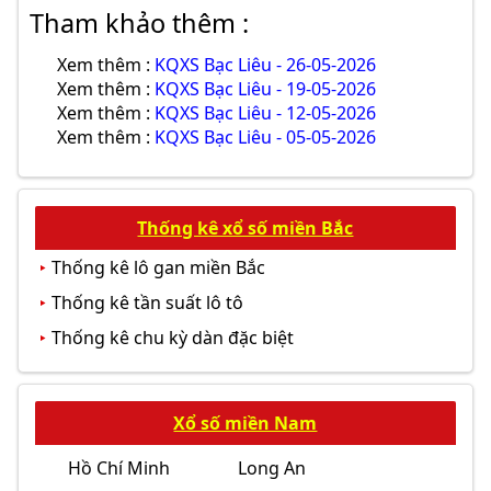
Tham khảo thêm :
Xem thêm :
KQXS Bạc Liêu - 26-05-2026
Xem thêm :
KQXS Bạc Liêu - 19-05-2026
Xem thêm :
KQXS Bạc Liêu - 12-05-2026
Xem thêm :
KQXS Bạc Liêu - 05-05-2026
Thống kê xổ số miền Bắc
Thống kê lô gan miền Bắc
Thống kê tần suất lô tô
Thống kê chu kỳ dàn đặc biệt
Xổ số miền Nam
Hồ Chí Minh
Long An