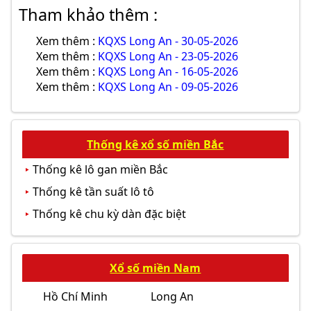
Tham khảo thêm :
Xem thêm :
KQXS Long An - 30-05-2026
Xem thêm :
KQXS Long An - 23-05-2026
Xem thêm :
KQXS Long An - 16-05-2026
Xem thêm :
KQXS Long An - 09-05-2026
Thống kê xổ số miền Bắc
Thống kê lô gan miền Bắc
Thống kê tần suất lô tô
Thống kê chu kỳ dàn đặc biệt
Xổ số miền Nam
Hồ Chí Minh
Long An