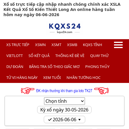
Xổ số trực tiếp cập nhập nhanh chóng chính xác XSLA
Kết Quả Xổ Số Kiến Thiết Long An online hàng tuần
hôm nay ngày 06-06-2026
XS TRỰC TIẾP
XSMN
XSMT
XSMB
KQXS TỈNH
VIETLOTT
SỔ KẾT QUẢ
THỐNG KÊ ĐỀ VỀ
QUAY THỬ
DỰ ĐOÁN
BẢNG TRA SỐ THEO GIẤC MƠ
PHONG THỦY
TỬ VI HÀNG NGÀY
XEM TUỔI
NHÂN TƯỚNG HỌC
Kỳ xổ ngày 30-05-2026
2026-06-06