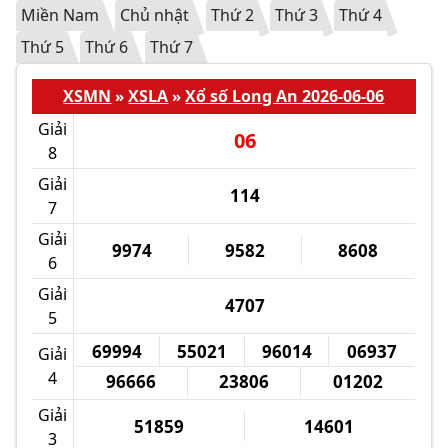
Miền Nam
Chủ nhật
Thứ 2
Thứ 3
Thứ 4
Thứ 5
Thứ 6
Thứ 7
XSMN
XSLA
Xổ số Long An 2026-06-06
»
»
Giải
06
8
Giải
114
7
Giải
9974
9582
8608
6
Giải
4707
5
69994
55021
96014
06937
Giải
4
96666
23806
01202
Giải
51859
14601
3