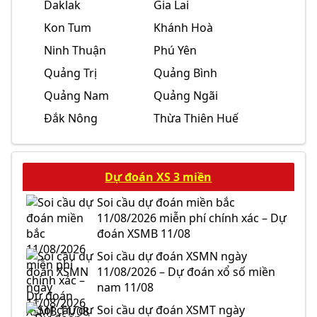
Daklak
Gia Lai
Kon Tum
Khánh Hoà
Ninh Thuận
Phú Yên
Quảng Trị
Quảng Bình
Quảng Nam
Quảng Ngãi
Đắk Nông
Thừa Thiên Huế
Dự đoán XS 3 miền
Soi cầu dự đoán miền bắc
11/08/2026 miễn phí chính xác – Dự
đoán XSMB 11/08
Soi cầu dự đoán XSMN ngày
11/08/2026 – Dự đoán xổ số miền
nam 11/08
Soi cầu dự đoán XSMT ngày