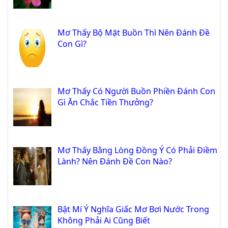
Mơ Thấy Bộ Mặt Buồn Thì Nên Đánh Đề
Con Gì?
Mơ Thấy Có Người Buồn Phiền Đánh Con
Gì Ăn Chắc Tiền Thưởng?
Mơ Thấy Bằng Lòng Đồng Ý Có Phải Điềm
Lành? Nên Đánh Đề Con Nào?
Bật Mí Ý Nghĩa Giấc Mơ Bơi Nước Trong
Không Phải Ai Cũng Biết