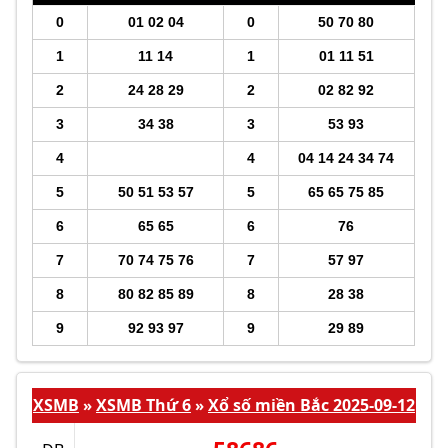
0
01 02 04
0
50 70 80
1
11 14
1
01 11 51
2
24 28 29
2
02 82 92
3
34 38
3
53 93
4
4
04 14 24 34 74
5
50 51 53 57
5
65 65 75 85
6
65 65
6
76
7
70 74 75 76
7
57 97
8
80 82 85 89
8
28 38
9
92 93 97
9
29 89
XSMB
XSMB Thứ 6
Xổ số miền Bắc 2025-09-12
»
»