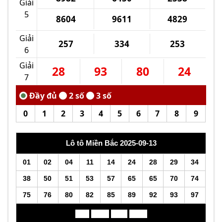
Giải
5
8604
9611
4829
Giải
257
334
253
6
Giải
28
93
80
24
7
0
1
2
3
4
5
6
7
8
9
Lô tô Miền Bắc 2025-09-13
01
02
04
11
14
24
28
29
34
38
50
51
53
57
65
65
70
74
75
76
80
82
85
89
92
93
97
Đầu
Lô tô
Đuôi
Lô tô