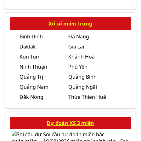
Xổ số miền Trung
Bình Định
Đà Nẵng
Daklak
Gia Lai
Kon Tum
Khánh Hoà
Ninh Thuận
Phú Yên
Quảng Trị
Quảng Bình
Quảng Nam
Quảng Ngãi
Đắk Nông
Thừa Thiên Huế
Dự đoán XS 3 miền
Soi cầu dự đoán miền bắc