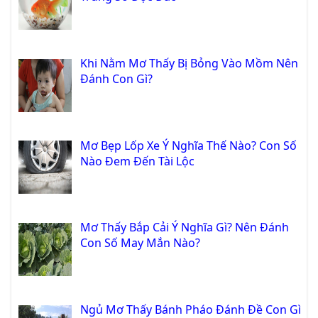
Khi Nằm Mơ Thấy Bị Bỏng Vào Mồm Nên
Đánh Con Gì?
Mơ Bẹp Lốp Xe Ý Nghĩa Thế Nào? Con Số
Nào Đem Đến Tài Lộc
Mơ Thấy Bắp Cải Ý Nghĩa Gì? Nên Đánh
Con Số May Mắn Nào?
Ngủ Mơ Thấy Bánh Pháo Đánh Đề Con Gì