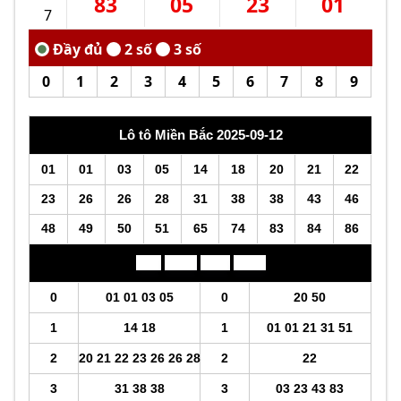
83
05
23
01
7
0
1
2
3
4
5
6
7
8
9
Lô tô Miền Bắc 2025-09-12
01
01
03
05
14
18
20
21
22
23
26
26
28
31
38
38
43
46
48
49
50
51
65
74
83
84
86
Đầu
Lô tô
Đuôi
Lô tô
0
01 01 03 05
0
20 50
1
14 18
1
01 01 21 31 51
2
20 21 22 23 26 26 28
2
22
3
31 38 38
3
03 23 43 83