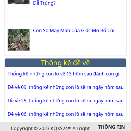
Dễ Trúng?
Con Số May Mắn Của Giấc Mơ Bổ Củi
Thông kê đề về
Thống kê những con lô về 13 hôm sau đánh con gì
Đề về 09, thống kê những con lô sẽ ra ngày hôm sau
Đề về 25, thống kê những con lô sẽ ra ngày hôm sau
Đề về 06, thống kê những con lô sẽ ra ngày hôm sau
THÔNG TIN
Copyright © 2023 KQXS24™ All right