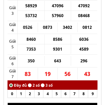
58929
47096
47092
Giải
3
53732
57960
08468
Giải
0526
0873
3402
0812
4
8460
8586
6036
Giải
5
7353
9301
4589
Giải
350
643
296
6
Giải
83
19
56
43
7
0
1
2
3
4
5
6
7
8
9