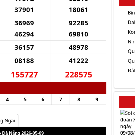
37901
18061
Bì
36969
92285
Da
Ko
46294
69810
Ni
36157
48978
Qu
08188
41222
Qu
Đắ
155727
228575
4
5
6
7
8
9
g Ngãi
09/08
ô Đà Nẵng 2026-05-09