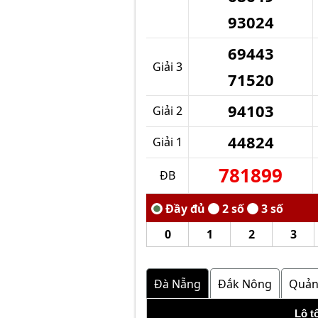
93024
69443
Giải 3
71520
94103
Giải 2
44824
Giải 1
781899
ĐB
0
1
2
3
Đà Nẵng
Đắk Nông
Quản
Lô t