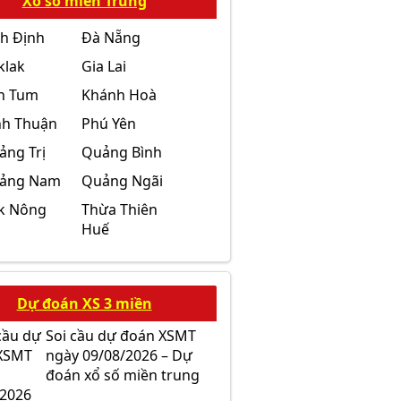
Xổ số miền Trung
nh Định
Đà Nẵng
klak
Gia Lai
n Tum
Khánh Hoà
nh Thuận
Phú Yên
ảng Trị
Quảng Bình
ảng Nam
Quảng Ngãi
k Nông
Thừa Thiên
Huế
Dự đoán XS 3 miền
Soi cầu dự đoán XSMT
ngày 09/08/2026 – Dự
đoán xổ số miền trung