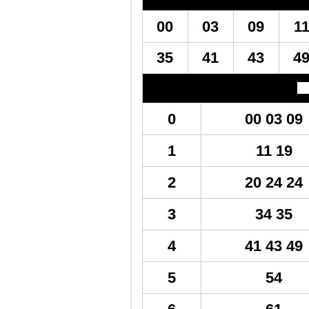
00
03
09
1
35
41
43
4
Đ
0
00 03 09
1
11 19
2
20 24 24
3
34 35
4
41 43 49
5
54