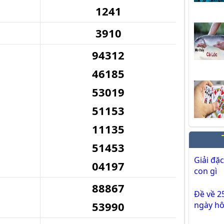
1241
3910
94312
46185
53019
51153
11135
51453
Giải đặ
04197
con gì
88867
Đề về 2
53990
ngày h