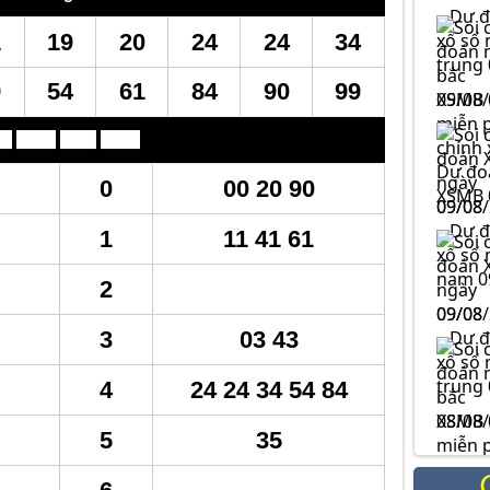
1
19
20
24
24
34
9
54
61
84
90
99
XSMB 
ầu
Lô tô
Đuôi
Lô tô
0
00 20 90
09/08
1
11 41 61
2
09/08
3
03 43
4
24 24 34 54 84
XSMB 
5
35