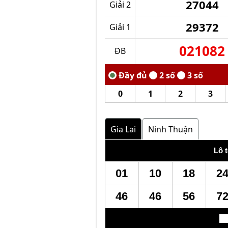
27044
Giải 2
29372
Giải 1
021082
ĐB
0
1
2
3
Gia Lai
Ninh Thuận
Lô t
01
10
18
2
46
46
56
7
Đ