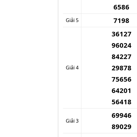
6586
7198
Giải 5
36127
96024
84227
29878
Giải 4
75656
64201
56418
69946
Giải 3
89029