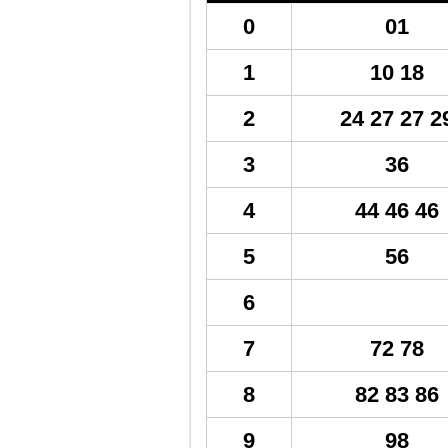
0
01
1
10 18
2
24 27 27 2
3
36
4
44 46 46
5
56
6
7
72 78
8
82 83 86
9
98