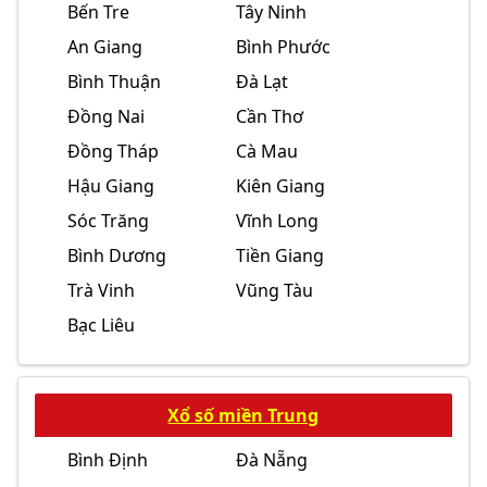
Bến Tre
Tây Ninh
An Giang
Bình Phước
Bình Thuận
Đà Lạt
Đồng Nai
Cần Thơ
Đồng Tháp
Cà Mau
Hậu Giang
Kiên Giang
Sóc Trăng
Vĩnh Long
Bình Dương
Tiền Giang
Trà Vinh
Vũng Tàu
Bạc Liêu
Xổ số miền Trung
Bình Định
Đà Nẵng