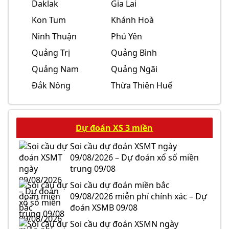
Daklak
Gia Lai
Kon Tum
Khánh Hoà
Ninh Thuận
Phú Yên
Quảng Trị
Quảng Bình
Quảng Nam
Quảng Ngãi
Đắk Nông
Thừa Thiên Huế
Dự đoán XS 3 miền
Soi cầu dự đoán XSMT ngày
09/08/2026 – Dự đoán xổ số miền
trung 09/08
Soi cầu dự đoán miền bắc
09/08/2026 miễn phí chính xác – Dự
đoán XSMB 09/08
Soi cầu dự đoán XSMN ngày