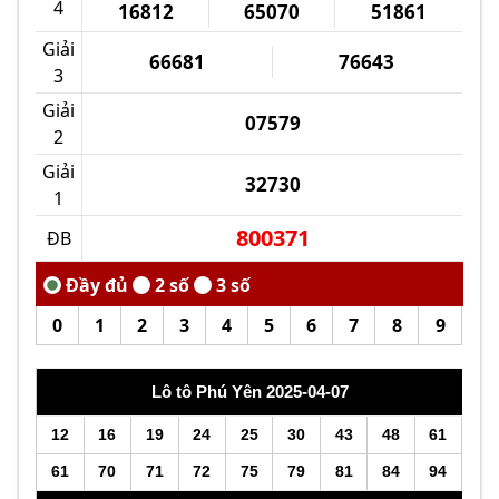
4
16812
65070
51861
Giải
66681
76643
3
Giải
07579
2
Giải
32730
1
800371
ĐB
0
1
2
3
4
5
6
7
8
9
Lô tô Phú Yên 2025-04-07
12
16
19
24
25
30
43
48
61
61
70
71
72
75
79
81
84
94