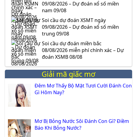
09/08/2026 – Dự đoán xổ số miền
nam 09/08
Soi cầu dự đoán XSMT ngày
09/08/2026 – Dự đoán xổ số miền
trung 09/08
Soi cầu dự đoán miền bắc
08/08/2026 miễn phí chính xác – Dự
đoán XSMB 08/08
Giải mã giấc mơ
Đêm Mơ Thấy Bộ Mặt Tươi Cười Đánh Con
Gì Hôm Nay?
Mơ Bị Bỏng Nước Sôi Đánh Con Gì? Điềm
Báo Khi Bỏng Nước?