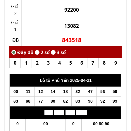
Giải
92200
2
Giải
13082
1
843518
ĐB
0
1
2
3
4
5
6
7
8
9
Lô tô Phú Yên 2025-04-21
00
11
12
14
18
32
47
56
59
63
68
77
80
82
83
90
92
99
Đầu
Lô tô
Đuôi
Lô tô
0
00
0
00 80 90