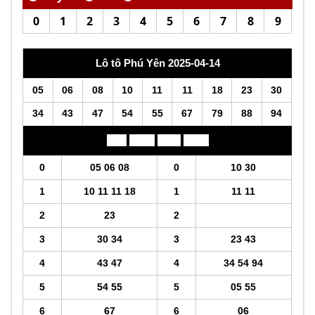
0
1
2
3
4
5
6
7
8
9
Lô tô Phú Yên 2025-04-14
05
06
08
10
11
11
18
23
30
34
43
47
54
55
67
79
88
94
Đầu
Lô tô
Đuôi
Lô tô
0
05 06 08
0
10 30
1
10 11 11 18
1
11 11
2
23
2
3
30 34
3
23 43
4
43 47
4
34 54 94
5
54 55
5
05 55
6
67
6
06