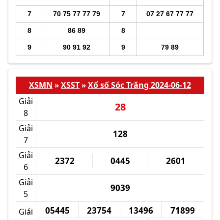
7
70 75 77 77 79
7
07 27 67 77 77
8
86 89
8
9
90 91 92
9
79 89
XSMN
XSST
Xổ số Sóc Trăng 2024-06-12
»
»
Giải
28
8
Giải
128
7
Giải
2372
0445
2601
6
Giải
9039
5
05445
23754
13496
71899
Giải