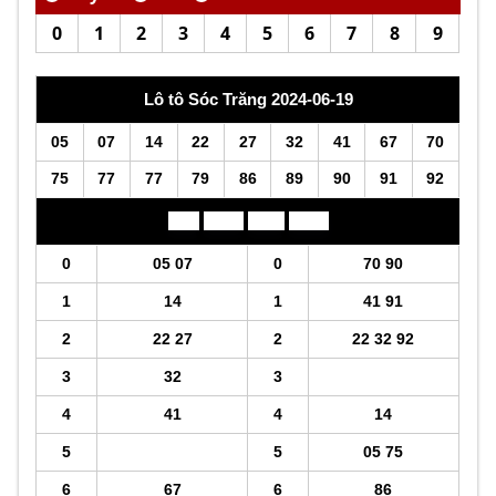
0
1
2
3
4
5
6
7
8
9
Lô tô Sóc Trăng 2024-06-19
05
07
14
22
27
32
41
67
70
75
77
77
79
86
89
90
91
92
Đầu
Lô tô
Đuôi
Lô tô
0
05 07
0
70 90
1
14
1
41 91
2
22 27
2
22 32 92
3
32
3
4
41
4
14
5
5
05 75
6
67
6
86