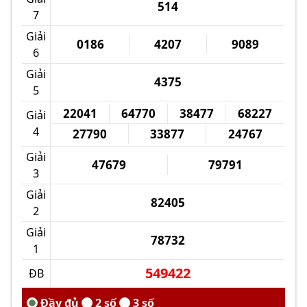
514
7
Giải
0186
4207
9089
6
Giải
4375
5
22041
64770
38477
68227
Giải
4
27790
33877
24767
Giải
47679
79791
3
Giải
82405
2
Giải
78732
1
549422
ĐB