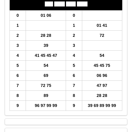
Đầu
Lô tô
Đuôi
Lô tô
0
01 06
0
1
1
01 41
2
28 28
2
72
3
39
3
4
41 45 45 47
4
54
5
54
5
45 45 75
6
69
6
06 96
7
72 75
7
47 97
8
89
8
28 28
9
96 97 99 99
9
39 69 89 99 99