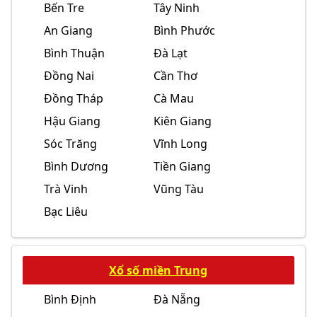
Bến Tre
Tây Ninh
An Giang
Bình Phước
Bình Thuận
Đà Lạt
Đồng Nai
Cần Thơ
Đồng Tháp
Cà Mau
Hậu Giang
Kiên Giang
Sóc Trăng
Vĩnh Long
Bình Dương
Tiền Giang
Trà Vinh
Vũng Tàu
Bạc Liêu
Xổ số miền Trung
Bình Định
Đà Nẵng