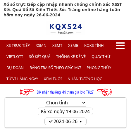
Xổ số trực tiếp cập nhập nhanh chóng chính xác XSST
Kết Quả Xổ Số Kiến Thiết Sóc Trăng online hàng tuần
hôm nay ngày 26-06-2024
XS TRỰC TIẾP
XSMN
XSMT
XSMB
KQXS TỈNH
VIETLOTT
SỔ KẾT QUẢ
THỐNG KÊ ĐỀ VỀ
QUAY THỬ
DỰ ĐOÁN
BẢNG TRA SỐ THEO GIẤC MƠ
PHONG THỦY
TỬ VI HÀNG NGÀY
XEM TUỔI
NHÂN TƯỚNG HỌC
Kỳ xổ ngày 19-06-2024
2024-06-26