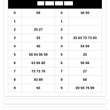
Đầu
Lô tô
Đuôi
Lô tô
0
09
0
40 50
1
1
2
25 27
2
3
33
3
33 63 73 73 83
4
40
4
54 94
5
50 54 56 59
5
25
6
63 66 68
6
56 66
7
73 73 79
7
27
8
83 89
8
68
9
94
9
09 59 79 89