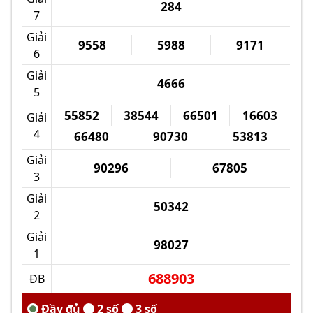
284
7
Giải
9558
5988
9171
6
Giải
4666
5
55852
38544
66501
16603
Giải
4
66480
90730
53813
Giải
90296
67805
3
Giải
50342
2
Giải
98027
1
688903
ĐB