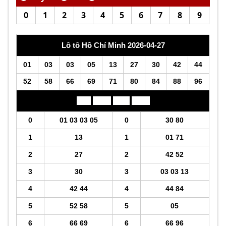
0
1
2
3
4
5
6
7
8
9
Lô tô Hồ Chí Minh 2026-04-27
01
03
03
05
13
27
30
42
44
52
58
66
69
71
80
84
88
96
Đầu
Lô tô
Đuôi
Lô tô
0
01 03 03 05
0
30 80
1
13
1
01 71
2
27
2
42 52
3
30
3
03 03 13
4
42 44
4
44 84
5
52 58
5
05
6
66 69
6
66 96