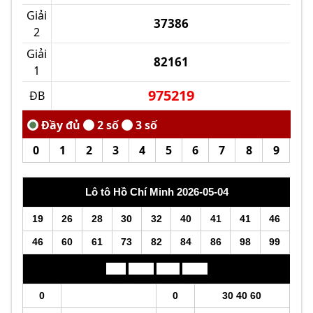
Giải
37386
2
Giải
82161
1
975219
ĐB
0
1
2
3
4
5
6
7
8
9
Lô tô Hồ Chí Minh 2026-05-04
19
26
28
30
32
40
41
41
46
46
60
61
73
82
84
86
98
99
Đầu
Lô tô
Đuôi
Lô tô
0
0
30 40 60