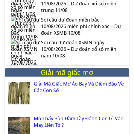
11/08/2026 – Dự đoán xổ số miền
trung 11/08
Soi cầu dự đoán miền bắc
10/08/2026 miễn phí chính xác – Dự
đoán XSMB 10/08
Soi cầu dự đoán XSMN ngày
10/08/2026 – Dự đoán xổ số miền
nam 10/08
Giải mã giấc mơ
Giải Mã Giấc Mơ Áo Bay Và Điềm Báo Về
Các Con Số
Mơ Thấy Bùn Đầm Lầy Đánh Con Gì Vận
May Liền Tới?