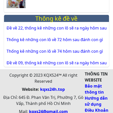
Thông kê đề về
Đề về 22, thống kê những con lô sẽ ra ngày hôm sau
Thống kê những con lô về 72 hôm sau đánh con gì
Thống kê những con lô về 74 hôm sau đánh con gì
Đề về 09, thống kê những con lô sẽ ra ngày hôm sau
THÔNG TIN
Copyright © 2023 KQXS24™ All right
WEBSITE
Reserved
Bảo mật
Website:
kqxs24h.top
thông tin
Địa Chỉ: 645 Đ. Phan Văn Trị, Phường 7, Gò
Hướng dẫn
Vấp, Thành phố Hồ Chí Minh
sử dụng
Điều Khoản
Mail:
kqxs24@gmail.com